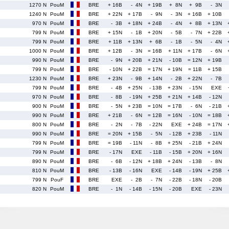
1270 N
PouM
BRE
+ 16B
- 4N
+ 19B
+ 8N
+ 9B
- 3N
1240 N
PouM
BRE
+ 22N
+ 17B
- 9N
- 3N
+ 16B
+ 10B
970 N
PouM
BRE
- 3B
+ 18N
+ 24B
- 4N
+ 8B
+ 13N
799 N
PouM
BRE
+ 15N
- 1B
+ 20N
- 5B
- 7N
+ 22B
799 N
PouM
BRE
+ 11B
+ 13N
+ 6B
- 1B
- 5N
- 4N
1000 N
PouM
BRE
+ 12B
- 3N
= 16B
+ 11N
+ 17B
- 6N
990 N
PouM
BRE
- 9N
+ 20B
+ 21N
- 10B
= 12N
+ 19B
799 N
PouM
BRE
- 10N
+ 22B
= 17N
+ 19N
= 11B
+ 15B
1230 N
PouM
BRE
+ 23N
- 9B
+ 14N
- 2B
+ 22N
- 7B
799 N
PouM
BRE
- 4B
+ 25N
- 13B
+ 23N
- 15N
EXE
970 N
PouM
BRE
- 8B
- 19N
+ 25B
+ 21N
+ 14B
- 12N
900 N
PouM
BRE
- 5N
+ 23B
= 10N
= 17B
- 6N
- 21B
990 N
PouM
BRE
+ 21B
- 6N
= 12B
= 16N
- 10N
= 18B
800 N
PouM
BRE
- 2N
- 7B
- 22N
EXE
+ 24B
= 17N
990 N
PouM
BRE
= 20N
+ 15B
- 5N
- 12B
+ 23B
- 11N
799 N
PouM
BRE
= 19B
- 11N
- 8B
+ 25N
- 21B
+ 24N
799 N
PouM
BRE
- 17N
EXE
- 11B
- 15B
+ 20N
+ 16N
890 N
PouM
BRE
- 6B
- 12N
+ 18B
+ 24N
- 13B
- 8N
810 N
PouM
BRE
- 13B
- 16N
EXE
- 14B
- 19N
+ 25B
799 N
PouF
BRE
EXE
- 2B
- 7N
- 22B
- 18N
- 20B
820 N
PouM
BRE
- 1N
- 14B
- 15N
- 20B
EXE
- 23N