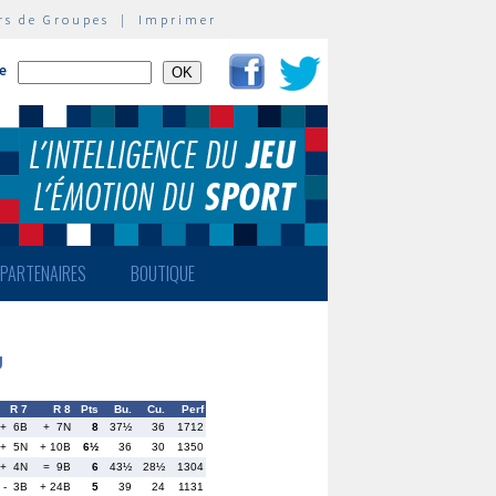
rs de Groupes
|
Imprimer
te
PARTENAIRES
BOUTIQUE
U
R 7
R 8
Pts
Bu.
Cu.
Perf
+ 6B
+ 7N
8
37½
36
1712
+ 5N
+ 10B
6½
36
30
1350
+ 4N
= 9B
6
43½
28½
1304
- 3B
+ 24B
5
39
24
1131