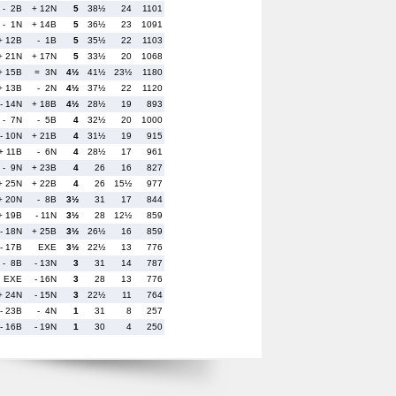
- 2B
+ 12N
5
38½
24
1101
- 1N
+ 14B
5
36½
23
1091
+ 12B
- 1B
5
35½
22
1103
+ 21N
+ 17N
5
33½
20
1068
+ 15B
= 3N
4½
41½
23½
1180
+ 13B
- 2N
4½
37½
22
1120
- 14N
+ 18B
4½
28½
19
893
- 7N
- 5B
4
32½
20
1000
- 10N
+ 21B
4
31½
19
915
+ 11B
- 6N
4
28½
17
961
- 9N
+ 23B
4
26
16
827
+ 25N
+ 22B
4
26
15½
977
+ 20N
- 8B
3½
31
17
844
+ 19B
- 11N
3½
28
12½
859
- 18N
+ 25B
3½
26½
16
859
- 17B
EXE
3½
22½
13
776
- 8B
- 13N
3
31
14
787
EXE
- 16N
3
28
13
776
+ 24N
- 15N
3
22½
11
764
- 23B
- 4N
1
31
8
257
- 16B
- 19N
1
30
4
250