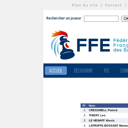
Plan du site
|
Contact
Rechercher un joueur
ACCUEIL
DÉCOUVRIR
FFE
COM
Pl
Nom
1
CRESSWELL Patrick
2
THIERY Leo
3
LE HENAFF Alexis
4
LATRUFFE-BOSSANT Maiwe