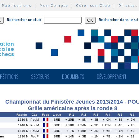
|
Publications
|
Mon Compte
|
Gérer son Club
|
Directeu
Rechercher un club
Rechercher dans le si
PÉTITIONS
SECTEURS
DOCUMENTS
DÉVELOPPEMENT
Championnat du Finistère Jeunes 2013/2014 - PO
Grille américaine après la ronde 8
Rapide
Cat.
Fede
Ligue
R 1
R 2
R 3
R 4
R 5
R 6
1230 N
PouM
BRE
+ 25B
+ 8N
+ 4B
+ 9N
+ 3B
+ 2N
1140 N
PouM
BRE
+ 18B
+ 24N
= 3B
+ 13N
+ 4B
- 1B
1310 N
PouM
BRE
+ 7N
+ 10B
= 2N
+ 6B
- 1N
+ 5B
nn
1130 N
PouF
BRE
+ 14N
+ 5B
- 1N
+ 7B
- 2N
+ 9B