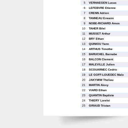
5
VERHAEGEN Lucas
6
LEFEBVRE Etienne
7
CRENN Adrien
8
TANNEAU Erwann
9
NOBE-RICHARD Amos
10
TAHER Bilel
11
MUSSET Arthur
12
BRY Ethan
13
QUINIOU Yann
14
ARTHUS Timothe
15
BARUCHEL Barnabe
16
BALCON Clement
17
MALEVILLE Julien
18
SCOUARNEC Cedric
19
LE GOFF-LOUEDEC Malo
20
JAKYMIW Theliau
21
MARTIN Alexy
22
VIARD Ethan
23
QUANTIN Baptiste
24
THIERY Lorelei
25
GIRAUD Tristan