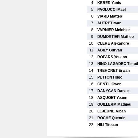
4
KEBER Yanis
5
PAOLUCCI Mael
6
VIARD Matteo
7
AUTRET Iwan
8
VARNIER Melchior
9
DUMORTIER Matheo
10
CLERE Alexandre
11
ABILY Gurvan
12
ROPARS Youenn
13
NINO-LAGADEC Timot
14
TREHORET Erwan
15
PETTON Hugo
16
GENTIL Owen
17
DANYCAN Danae
18
ASQUOET Yoann
19
GUILLERM Mathieu
20
LEJEUNE Alban
21
ROCHE Quentin
22
HILI Titouan