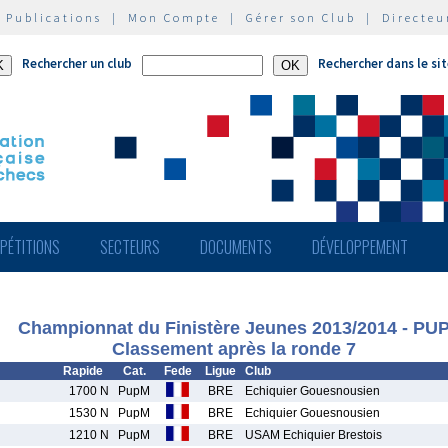
|
Publications
|
Mon Compte
|
Gérer son Club
|
Directeu
Rechercher un club
Rechercher dans le si
PÉTITIONS
SECTEURS
DOCUMENTS
DÉVELOPPEMENT
Championnat du Finistère Jeunes 2013/2014 - PU
Classement après la ronde 7
Rapide
Cat.
Fede
Ligue
Club
1700 N
PupM
BRE
Echiquier Gouesnousien
1530 N
PupM
BRE
Echiquier Gouesnousien
1210 N
PupM
BRE
USAM Echiquier Brestois