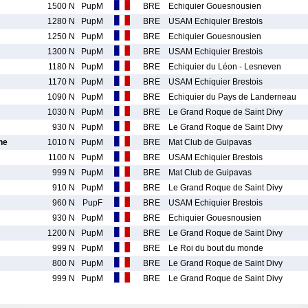
1500 N
PupM
BRE
Echiquier Gouesnousien
1280 N
PupM
BRE
USAM Echiquier Brestois
1250 N
PupM
BRE
Echiquier Gouesnousien
1300 N
PupM
BRE
USAM Echiquier Brestois
1180 N
PupM
BRE
Echiquier du Léon - Lesneven
1170 N
PupM
BRE
USAM Echiquier Brestois
1090 N
PupM
BRE
Echiquier du Pays de Landerneau
1030 N
PupM
BRE
Le Grand Roque de Saint Divy
930 N
PupM
BRE
Le Grand Roque de Saint Divy
he
1010 N
PupM
BRE
Mat Club de Guipavas
1100 N
PupM
BRE
USAM Echiquier Brestois
999 N
PupM
BRE
Mat Club de Guipavas
910 N
PupM
BRE
Le Grand Roque de Saint Divy
960 N
PupF
BRE
USAM Echiquier Brestois
930 N
PupM
BRE
Echiquier Gouesnousien
1200 N
PupM
BRE
Le Grand Roque de Saint Divy
999 N
PupM
BRE
Le Roi du bout du monde
800 N
PupM
BRE
Le Grand Roque de Saint Divy
999 N
PupM
BRE
Le Grand Roque de Saint Divy