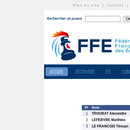
Plan du site
|
Contact
Rechercher un joueur
ACCUEIL
DÉCOUVRIR
FFE
COM
Pl
Nom
1
TROUBAT Alexandre
2
LEFEBVRE Matthieu
3
LE FRANCOIS Titouan