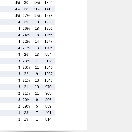
4½
30
18½
1391
4½
28
21½
1410
4½
27½
15½
1278
4
29
18
1235
4
26½
18
1201
4
24½
18
1155
4
22½
14
1177
4
21½
13
1105
3
26
13
994
3
23½
11
1118
3
23½
11
1040
3
22
9
1037
3
21½
13
1048
3
21
10
970
2
21½
11
903
2
20½
9
896
2
19½
5
839
1
23
7
401
1
19
1
814