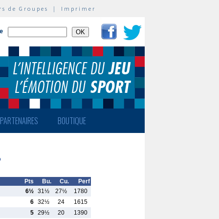
rs de Groupes
|
Imprimer
te
PARTENAIRES
BOUTIQUE
P
Pts
Bu.
Cu.
Perf
6½
31½
27½
1780
6
32½
24
1615
5
29½
20
1390