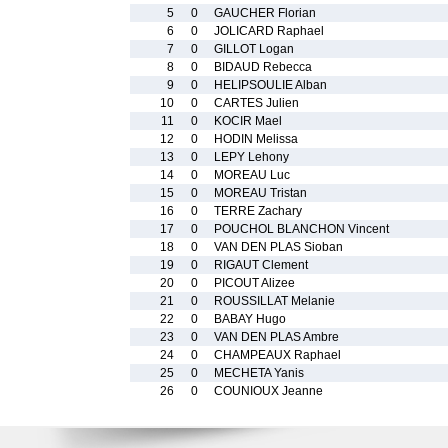
5
0
GAUCHER Florian
6
0
JOLICARD Raphael
7
0
GILLOT Logan
8
0
BIDAUD Rebecca
9
0
HELIPSOULIE Alban
10
0
CARTES Julien
11
0
KOCIR Mael
12
0
HODIN Melissa
13
0
LEPY Lehony
14
0
MOREAU Luc
15
0
MOREAU Tristan
16
0
TERRE Zachary
17
0
POUCHOL BLANCHON Vincent
18
0
VAN DEN PLAS Sioban
19
0
RIGAUT Clement
20
0
PICOUT Alizee
21
0
ROUSSILLAT Melanie
22
0
BABAY Hugo
23
0
VAN DEN PLAS Ambre
24
0
CHAMPEAUX Raphael
25
0
MECHETA Yanis
26
0
COUNIOUX Jeanne