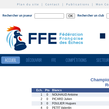
Plan du site
|
Contact
|
Publications
|
Mon C
Rechercher un joueur
Rechercher un club
ACCUEIL
DÉCOUVRIR
FFE
COMPÉTITIONS
SECTEU
Champion
R
Ech.
Pts
Blancs
1
0
NOUHAUD Antoine
2
0
PICARD Julien
3
0
FOULIER Hugues
4
0
PETIT Valentin