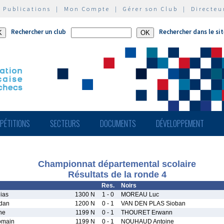
|
Publications
|
Mon Compte
|
Gérer son Club
|
Directeu
Rechercher un club
Rechercher dans le si
PÉTITIONS
SECTEURS
DOCUMENTS
DÉVELOPPEMENT
Championnat départemental scolaire
Résultats de la ronde 4
Res.
Noirs
ias
1300 N
1 - 0
MOREAU Luc
dan
1200 N
0 - 1
VAN DEN PLAS Sioban
ne
1199 N
0 - 1
THOURET Erwann
main
1199 N
0 - 1
NOUHAUD Antoine