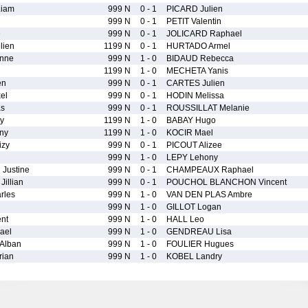
iam
999 N
0 - 1
PICARD Julien
999 N
0 - 1
PETIT Valentin
e
999 N
0 - 1
JOLICARD Raphael
lien
1199 N
0 - 1
HURTADO Armel
nne
999 N
1 - 0
BIDAUD Rebecca
1199 N
1 - 0
MECHETA Yanis
en
999 N
0 - 1
CARTES Julien
el
999 N
0 - 1
HODIN Melissa
as
999 N
0 - 1
ROUSSILLAT Melanie
y
1199 N
1 - 0
BABAY Hugo
ny
1199 N
1 - 0
KOCIR Mael
zy
999 N
0 - 1
PICOUT Alizee
999 N
1 - 0
LEPY Lehony
Justine
999 N
0 - 1
CHAMPEAUX Raphael
illian
999 N
0 - 1
POUCHOL BLANCHON Vincent
rles
999 N
1 - 0
VAN DEN PLAS Ambre
999 N
1 - 0
GILLOT Logan
nt
999 N
1 - 0
HALL Leo
ael
999 N
1 - 0
GENDREAU Lisa
Alban
999 N
1 - 0
FOULIER Hugues
ian
999 N
1 - 0
KOBEL Landry