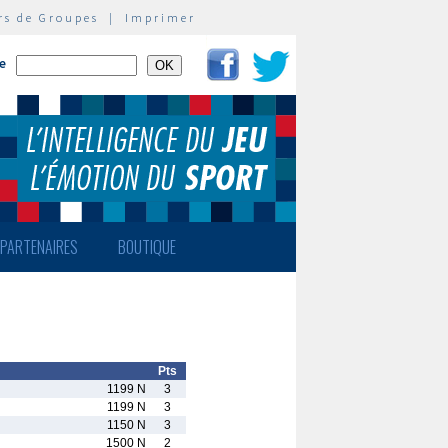
rs de Groupes
|
Imprimer
te
PARTENAIRES
BOUTIQUE
Pts
1199 N
3
1199 N
3
1150 N
3
1500 N
2