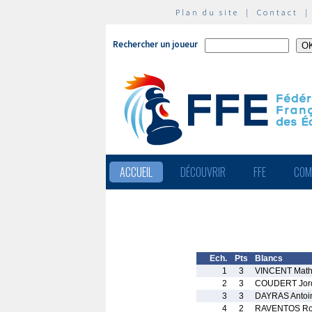
Plan du site
|
Contact
Rechercher un joueur
ACCUEIL
DÉCOUVRIR
FFE
COM
Ech.
Pts
Blancs
1
3
VINCENT Math
2
3
COUDERT Jor
3
3
DAYRAS Antoi
4
2
RAVENTOS Ro