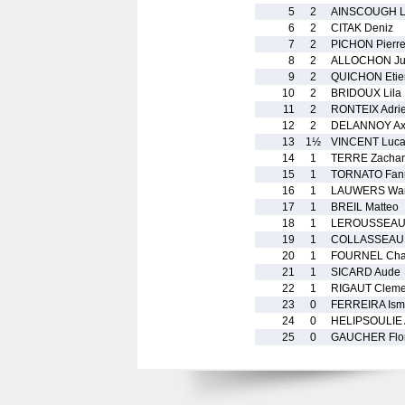
5
2
AINSCOUGH L
6
2
CITAK Deniz
7
2
PICHON Pierr
8
2
ALLOCHON Ju
9
2
QUICHON Etie
10
2
BRIDOUX Lila
11
2
RONTEIX Adri
12
2
DELANNOY Ax
13
1½
VINCENT Luc
14
1
TERRE Zachar
15
1
TORNATO Fan
16
1
LAUWERS Wai
17
1
BREIL Matteo
18
1
LEROUSSEAU 
19
1
COLLASSEAU J
20
1
FOURNEL Cha
21
1
SICARD Aude
22
1
RIGAUT Cleme
23
0
FERREIRA Ism
24
0
HELIPSOULIE 
25
0
GAUCHER Flor