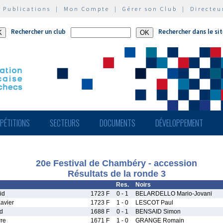
|
Publications
|
Mon Compte
|
Gérer son Club
|
Directeu
Rechercher un club
Rechercher dans le si
PÉTITIONS
SECTEURS
DOCUMENTS
DÉVELOPPEMENT
20e Festival de Chambéry - accession
Résultats de la ronde 3
Res.
Noirs
id
1723 F
0 - 1
BELARDELLO Mario-Jovani
avier
1723 F
1 - 0
LESCOT Paul
d
1688 F
0 - 1
BENSAID Simon
re
1671 F
1 - 0
GRANGE Romain