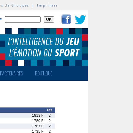
rs de Groupes
|
Imprimer
te
PARTENAIRES
BOUTIQUE
Pts
1813 F
2
1780 F
2
1767 F
2
1735 F
2