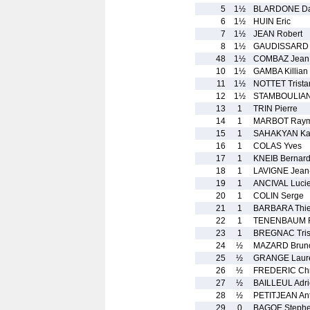
5
1½
BLARDONE Da
6
1½
HUIN Eric
7
1½
JEAN Robert
8
1½
GAUDISSARD 
48
1½
COMBAZ Jean 
10
1½
GAMBA Killian
11
1½
NOTTET Trista
12
1½
STAMBOULIAN 
13
1
TRIN Pierre
14
1
MARBOT Ray
15
1
SAHAKYAN Ka
16
1
COLAS Yves
17
1
KNEIB Bernar
18
1
LAVIGNE Jean-
19
1
ANCIVAL Luci
20
1
COLIN Serge
21
1
BARBARA Thie
22
1
TENENBAUM R
23
1
BREGNAC Tris
24
½
MAZARD Brun
25
½
GRANGE Laur
26
½
FREDERIC Chr
27
½
BAILLEUL Adr
28
½
PETITJEAN An
29
0
BAGOE Steph