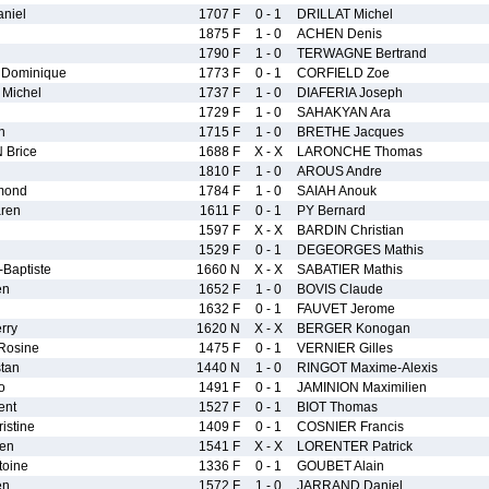
niel
1707 F
0 - 1
DRILLAT Michel
1875 F
1 - 0
ACHEN Denis
1790 F
1 - 0
TERWAGNE Bertrand
Dominique
1773 F
0 - 1
CORFIELD Zoe
Michel
1737 F
1 - 0
DIAFERIA Joseph
1729 F
1 - 0
SAHAKYAN Ara
n
1715 F
1 - 0
BRETHE Jacques
Brice
1688 F
X - X
LARONCHE Thomas
1810 F
1 - 0
AROUS Andre
mond
1784 F
1 - 0
SAIAH Anouk
ren
1611 F
0 - 1
PY Bernard
1597 F
X - X
BARDIN Christian
d
1529 F
0 - 1
DEGEORGES Mathis
Baptiste
1660 N
X - X
SABATIER Mathis
en
1652 F
1 - 0
BOVIS Claude
1632 F
0 - 1
FAUVET Jerome
rry
1620 N
X - X
BERGER Konogan
osine
1475 F
0 - 1
VERNIER Gilles
tan
1440 N
1 - 0
RINGOT Maxime-Alexis
o
1491 F
0 - 1
JAMINION Maximilien
ent
1527 F
0 - 1
BIOT Thomas
istine
1409 F
0 - 1
COSNIER Francis
ien
1541 F
X - X
LORENTER Patrick
toine
1336 F
0 - 1
GOUBET Alain
en
1572 F
1 - 0
JARRAND Daniel