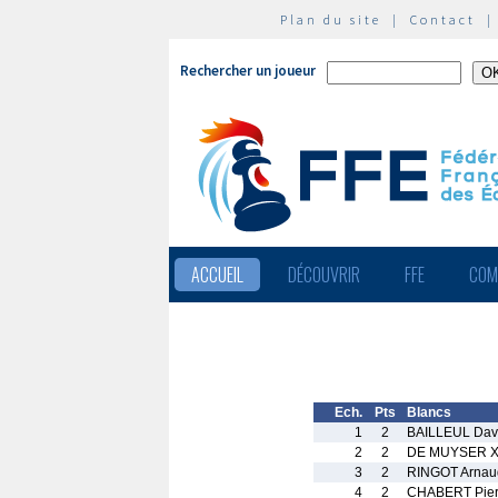
Plan du site
|
Contact
Rechercher un joueur
ACCUEIL
DÉCOUVRIR
FFE
COM
Ech.
Pts
Blancs
1
2
BAILLEUL Dav
2
2
DE MUYSER X
3
2
RINGOT Arnau
4
2
CHABERT Pier