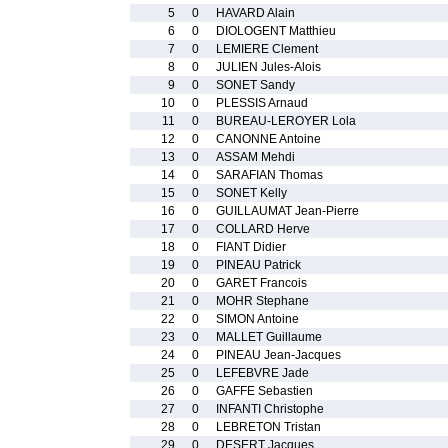
5
0
HAVARD Alain
6
0
DIOLOGENT Matthieu
7
0
LEMIERE Clement
8
0
JULIEN Jules-Alois
9
0
SONET Sandy
10
0
PLESSIS Arnaud
11
0
BUREAU-LEROYER Lola
12
0
CANONNE Antoine
13
0
ASSAM Mehdi
14
0
SARAFIAN Thomas
15
0
SONET Kelly
16
0
GUILLAUMAT Jean-Pierre
17
0
COLLARD Herve
18
0
FIANT Didier
19
0
PINEAU Patrick
20
0
GARET Francois
21
0
MOHR Stephane
22
0
SIMON Antoine
23
0
MALLET Guillaume
24
0
PINEAU Jean-Jacques
25
0
LEFEBVRE Jade
26
0
GAFFE Sebastien
27
0
INFANTI Christophe
28
0
LEBRETON Tristan
29
0
DESERT Jacques