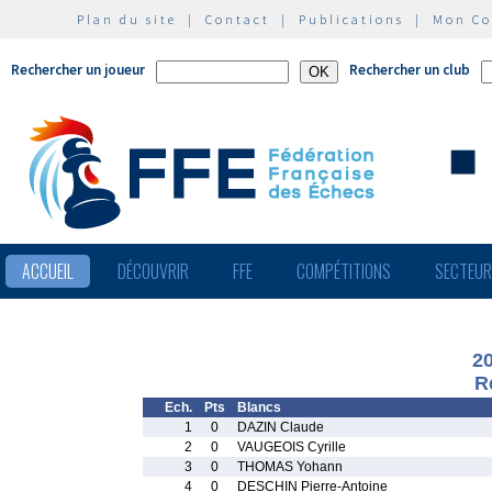
Plan du site
|
Contact
|
Publications
|
Mon C
Rechercher un joueur
Rechercher un club
ACCUEIL
DÉCOUVRIR
FFE
COMPÉTITIONS
SECTEU
2
R
Ech.
Pts
Blancs
1
0
DAZIN Claude
2
0
VAUGEOIS Cyrille
3
0
THOMAS Yohann
4
0
DESCHIN Pierre-Antoine