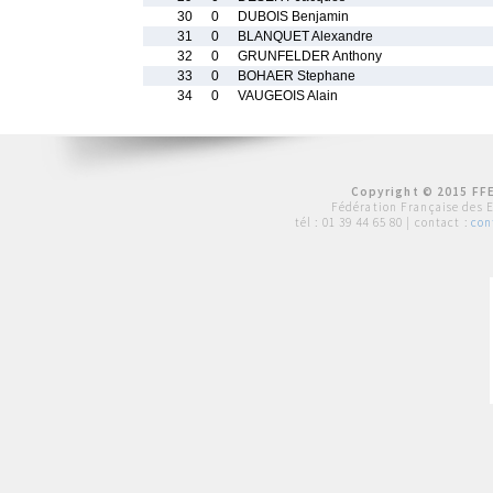
30
0
DUBOIS Benjamin
31
0
BLANQUET Alexandre
32
0
GRUNFELDER Anthony
33
0
BOHAER Stephane
34
0
VAUGEOIS Alain
Copyright © 2015 FFE
Fédération Française des 
tél :
01 39 44 65 80
| contact :
con