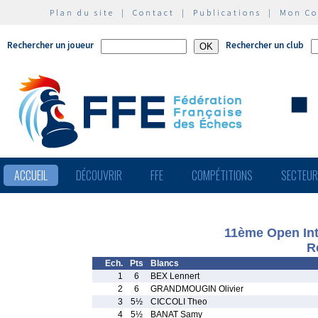
Plan du site
|
Contact
|
Publications
|
Mon C
Rechercher un joueur
Rechercher un club
ACCUEIL
DÉCOUVRIR
FFE
COMPÉTITIONS
SECTEU
11ème Open Int
R
Ech.
Pts
Blancs
1
6
BEX Lennert
2
6
GRANDMOUGIN Olivier
3
5½
CICCOLI Theo
4
5½
BANAT Samy