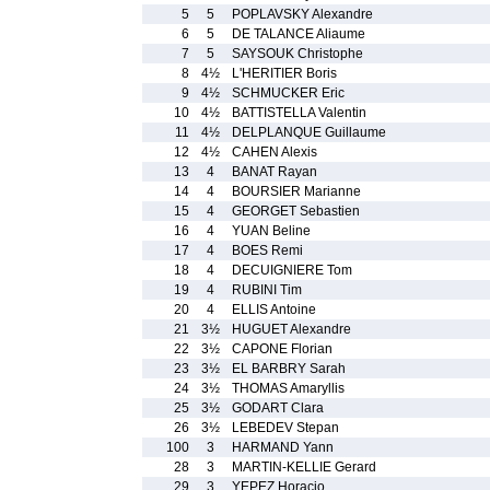
5
5
POPLAVSKY Alexandre
6
5
DE TALANCE Aliaume
7
5
SAYSOUK Christophe
8
4½
L'HERITIER Boris
9
4½
SCHMUCKER Eric
10
4½
BATTISTELLA Valentin
11
4½
DELPLANQUE Guillaume
12
4½
CAHEN Alexis
13
4
BANAT Rayan
14
4
BOURSIER Marianne
15
4
GEORGET Sebastien
16
4
YUAN Beline
17
4
BOES Remi
18
4
DECUIGNIERE Tom
19
4
RUBINI Tim
20
4
ELLIS Antoine
21
3½
HUGUET Alexandre
22
3½
CAPONE Florian
23
3½
EL BARBRY Sarah
24
3½
THOMAS Amaryllis
25
3½
GODART Clara
26
3½
LEBEDEV Stepan
100
3
HARMAND Yann
28
3
MARTIN-KELLIE Gerard
29
3
YEPEZ Horacio