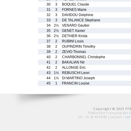
30
3
BOQUEL Claude
31
3
FORNES Marie
32
3
DAVIDOU Delphine
33
3
DE TALANCE Stephane
34
2½
VENARD Gautier
35
2½
GENET Xavier
36
2½
DETHIER Krista
37
2
RUBINI Louis
38
2
OUPINDRIN Timothy
39
2
ZEVIO Thomas
40
2
CHARBONNEL Christophe
41
2
BAKALIAN Nil
42
2
ALLONGE Eric
43
1½
REBUSCHI Leon
44
1½
DI MARTINO Joseph
45
1
FRANCIN Louise
Copyright © 2015 FFE
Fédération Française des 
tél :
01 39 44 65 80
| contact :
con