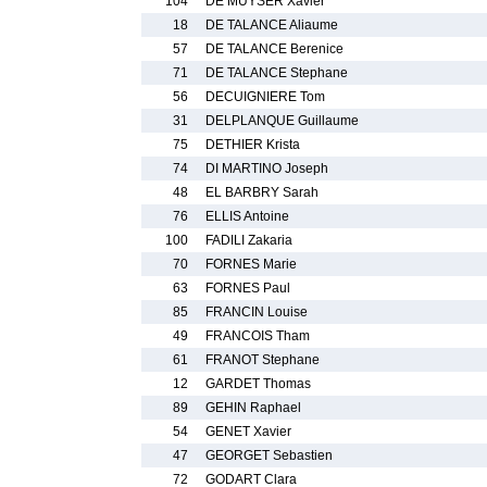
104
DE MUYSER Xavier
18
DE TALANCE Aliaume
57
DE TALANCE Berenice
71
DE TALANCE Stephane
56
DECUIGNIERE Tom
31
DELPLANQUE Guillaume
75
DETHIER Krista
74
DI MARTINO Joseph
48
EL BARBRY Sarah
76
ELLIS Antoine
100
FADILI Zakaria
70
FORNES Marie
63
FORNES Paul
85
FRANCIN Louise
49
FRANCOIS Tham
61
FRANOT Stephane
12
GARDET Thomas
89
GEHIN Raphael
54
GENET Xavier
47
GEORGET Sebastien
72
GODART Clara