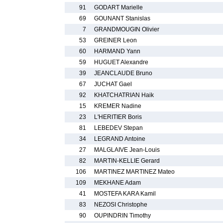
91
GODART Marielle
69
GOUNANT Stanislas
7
GRANDMOUGIN Olivier
53
GREINER Leon
60
HARMAND Yann
59
HUGUET Alexandre
39
JEANCLAUDE Bruno
67
JUCHAT Gael
92
KHATCHATRIAN Haik
15
KREMER Nadine
23
L'HERITIER Boris
81
LEBEDEV Stepan
34
LEGRAND Antoine
27
MALGLAIVE Jean-Louis
82
MARTIN-KELLIE Gerard
106
MARTINEZ MARTINEZ Mateo
109
MEKHANE Adam
41
MOSTEFA KARA Kamil
83
NEZOSI Christophe
90
OUPINDRIN Timothy