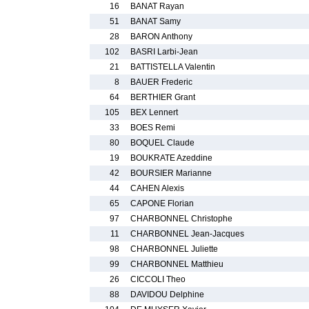
16
BANAT Rayan
51
BANAT Samy
28
BARON Anthony
102
BASRI Larbi-Jean
21
BATTISTELLA Valentin
8
BAUER Frederic
64
BERTHIER Grant
105
BEX Lennert
33
BOES Remi
80
BOQUEL Claude
19
BOUKRATE Azeddine
42
BOURSIER Marianne
44
CAHEN Alexis
65
CAPONE Florian
97
CHARBONNEL Christophe
11
CHARBONNEL Jean-Jacques
98
CHARBONNEL Juliette
99
CHARBONNEL Matthieu
26
CICCOLI Theo
88
DAVIDOU Delphine