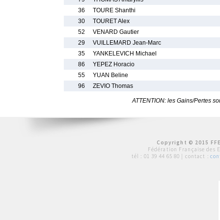
36
TOURE Shanthi
30
TOURET Alex
52
VENARD Gautier
29
VUILLEMARD Jean-Marc
35
YANKELEVICH Michael
86
YEPEZ Horacio
55
YUAN Beline
96
ZEVIO Thomas
ATTENTION: les Gains/Pertes sont
Copyright © 2015 FFE
Fédération Française des 
tél :
01 39 44 65 80
| contact :
con