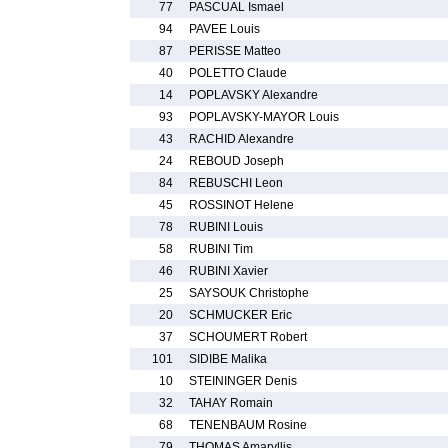
77
PASCUAL Ismael
94
PAVEE Louis
87
PERISSE Matteo
40
POLETTO Claude
14
POPLAVSKY Alexandre
93
POPLAVSKY-MAYOR Louis
43
RACHID Alexandre
24
REBOUD Joseph
84
REBUSCHI Leon
45
ROSSINOT Helene
78
RUBINI Louis
58
RUBINI Tim
46
RUBINI Xavier
25
SAYSOUK Christophe
20
SCHMUCKER Eric
37
SCHOUMERT Robert
101
SIDIBE Malika
10
STEININGER Denis
32
TAHAY Romain
68
TENENBAUM Rosine
79
THOMAS Amaryllis