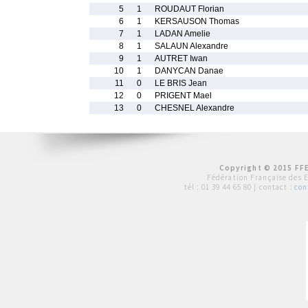
5
1
ROUDAUT Florian
6
1
KERSAUSON Thomas
7
1
LADAN Amelie
8
1
SALAUN Alexandre
9
1
AUTRET Iwan
10
1
DANYCAN Danae
11
0
LE BRIS Jean
12
0
PRIGENT Mael
13
0
CHESNEL Alexandre
Copyright © 2015 FFE
Fédération Française des 
tél :
01 39 44 65 80
| contact :
con