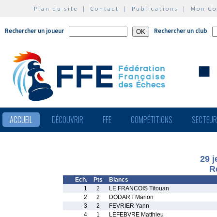
Plan du site
|
Contact
|
Publications
|
Mon C
Rechercher un joueur
Rechercher un club
ACCUEIL
DÉCOUVRIR
FFE
COMPÉTITIONS
SECTEU
29 
R
Ech.
Pts
Blancs
1
2
LE FRANCOIS Titouan
2
2
DODART Marion
3
2
FEVRIER Yann
4
1
LEFEBVRE Matthieu