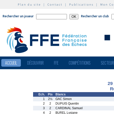
Plan du site
|
Contact
|
Publications
|
Mon C
Rechercher un joueur
Rechercher un club
ACCUEIL
DÉCOUVRIR
FFE
COMPÉTITIONS
SECTEU
29
R
Ech.
Pts
Blancs
1
2½
GAC Simon
2
2
DUPUIS Quentin
3
2
CARDINAL Samuel
4
2
BUREL Lysiane