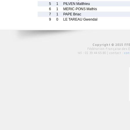
5
1
PILVEN Matthieu
6
1
MERIC-PONS Mathis
7
1
PAPE Briac
9
0
LE TAREAU Gwendal
Copyright © 2015 FFE
Fédération Française des 
tél :
01 39 44 65 80
| contact :
con