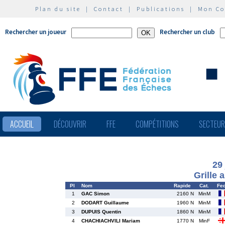
Plan du site
|
Contact
|
Publications
|
Mon C
Rechercher un joueur
Rechercher un club
ACCUEIL
DÉCOUVRIR
FFE
COMPÉTITIONS
SECTEU
29
Grille 
Pl
Nom
Rapide
Cat.
Fe
1
GAC Simon
2160 N
MinM
2
DODART Guillaume
1960 N
MinM
3
DUPUIS Quentin
1860 N
MinM
4
CHACHIACHVILI Mariam
1770 N
MinF