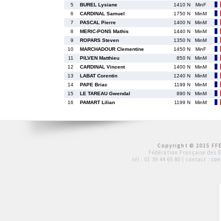
5
BUREL Lysiane
1410 N
MinF
6
CARDINAL Samuel
1750 N
MinM
7
PASCAL Pierre
1400 N
MinM
8
MERIC-PONS Mathis
1440 N
MinM
9
ROPARS Steven
1350 N
MinM
10
MARCHADOUR Clementine
1450 N
MinF
11
PILVEN Matthieu
850 N
MinM
12
CARDINAL Vincent
1400 N
MinM
13
LABAT Corentin
1240 N
MinM
14
PAPE Briac
1199 N
MinM
15
LE TAREAU Gwendal
890 N
MinM
16
PAMART Lilian
1199 N
MinM
Copyright © 2015 FFE
Fédération Française des 
tél :
01 39 44 65 80
| contact :
con