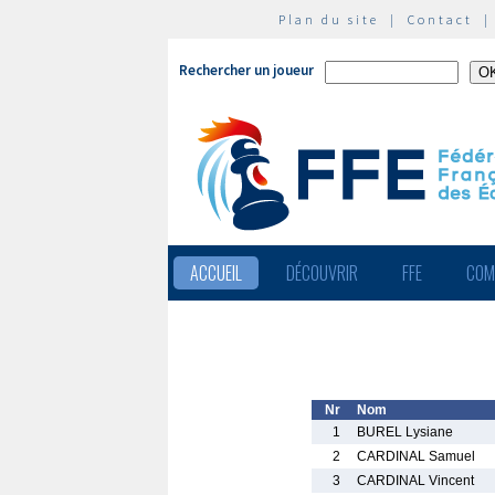
Plan du site
|
Contact
Rechercher un joueur
ACCUEIL
DÉCOUVRIR
FFE
COM
Nr
Nom
1
BUREL Lysiane
2
CARDINAL Samuel
3
CARDINAL Vincent