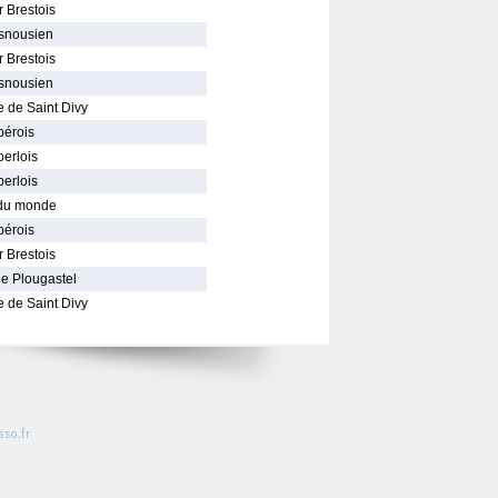
 Brestois
snousien
 Brestois
snousien
 de Saint Divy
pérois
erlois
erlois
 du monde
pérois
 Brestois
e Plougastel
 de Saint Divy
so.fr