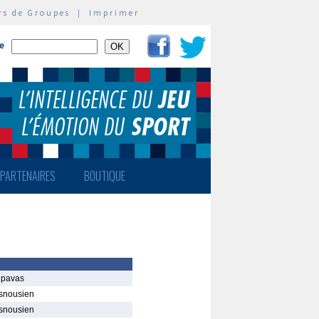
rs de Groupes
|
Imprimer
te
PARTENAIRES
BOUTIQUE
ipavas
snousien
snousien