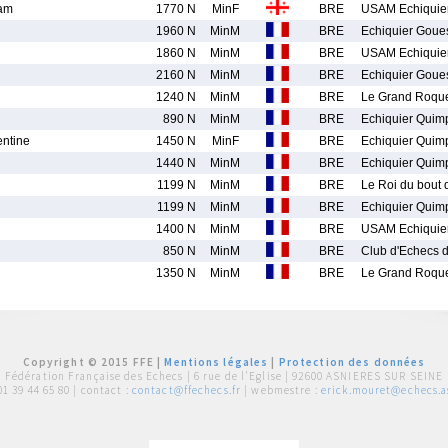
am
1770 N
MinF
BRE
USAM Echiquier
1960 N
MinM
BRE
Echiquier Goue
1860 N
MinM
BRE
USAM Echiquier
2160 N
MinM
BRE
Echiquier Goue
1240 N
MinM
BRE
Le Grand Roque
890 N
MinM
BRE
Echiquier Quim
ntine
1450 N
MinF
BRE
Echiquier Quimp
1440 N
MinM
BRE
Echiquier Quimp
1199 N
MinM
BRE
Le Roi du bout
1199 N
MinM
BRE
Echiquier Quim
1400 N
MinM
BRE
USAM Echiquier
850 N
MinM
BRE
Club d'Echecs d
1350 N
MinM
BRE
Le Grand Roque
Copyright © 2015 FFE |
Mentions légales
|
Protection des données
Fédération Française des Echecs |
6 rue de l'Eglise | 92600 ASNIERES SUR SEINE
01 39 44 65 80
| contact :
contact@ffechecs.fr
| webmestre :
erick.mouret@echecs.as