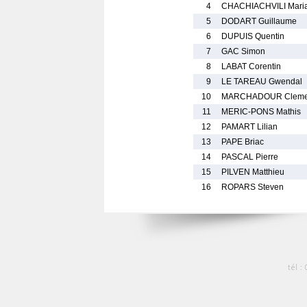
4
CHACHIACHVILI Mari
5
DODART Guillaume
6
DUPUIS Quentin
7
GAC Simon
8
LABAT Corentin
9
LE TAREAU Gwendal
10
MARCHADOUR Cleme
11
MERIC-PONS Mathis
12
PAMART Lilian
13
PAPE Briac
14
PASCAL Pierre
15
PILVEN Matthieu
16
ROPARS Steven
tél :