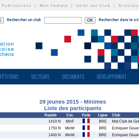
|
Publications
|
Mon Compte
|
Gérer son Club
|
Directeu
Rechercher un club
Rechercher dans le si
PÉTITIONS
SECTEURS
DOCUMENTS
DÉVELOPPEMENT
29 jeunes 2015 - Minimes
Liste des participants
Rapide
Cat.
Fede
Ligue
Club
1410 N
MinF
BRE
Mat Club de Gu
1750 N
MinM
BRE
Echiquier Goue
1400 N
MinM
BRE
Echiquier Goue