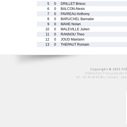
5
0
DRILLET Brieuc
6
0
BALCON Alexis
7
0
FAVREAU Anthony
8
0
BARUCHEL Barnabe
9
0
MAHE Nolan
10
0
MALEVILLE Julien
11
0
RANNOU Theo
12
0
JOUD Maelann
13
0
THEPAUT Romain
Copyright © 2015 FFE
Fédération Française des 
tél :
01 39 44 65 80
| contact :
con