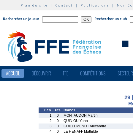
Plan du site
|
Contact
|
Publications
|
Mon C
Rechercher un joueur
Rechercher un club
ACCUEIL
DÉCOUVRIR
FFE
COMPÉTITIONS
SECTEU
29 
R
Ech.
Pts
Blancs
1
0
MONTAUDON Martin
2
0
QUINIOU Yann
3
0
GUILLEMENOT Alexandre
4
0
LE HENAFF Mathilde