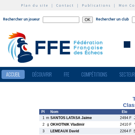
Plan du site
|
Contact
|
Publications
|
Mon C
Rechercher un joueur
Rechercher un club
ACCUEIL
DÉCOUVRIR
FFE
COMPÉTITIONS
SECTEU
Clas
Pl
Nom
Elo
1
m
SANTOS LATASA Jaime
2494 F
2
g
OKHOTNIK Vladimir
2410 F
3
LEMEAUX David
2264 F