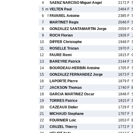
4
SAENZ NARCISO Miguel Angel
2172 F
5
m
VELTEN Paul
2464 F
6
f
FAVAREL Antoine
2385 F
7
MARTINET Regis
2046 F
8
GONZALEZ SANTAMARTIN Jorge
2059 F
9
ROCH Florian
1926 F
10
DIFFER Christophe
1948 F
11
ROSELLE Tristan
1970 F
12
FAURE Remi
1815 F
13
BAREYRE Patrick
2144 F
14
BOURDEAU-HERBIN Antoine
1705 F
15
GONZALEZ FERNANDEZ Jorge
1673 F
16
LAPORTE Pierre
1879 F
17
JACKSON Thomas
1740 F
18
GARCIA MARTINEZ Oscar
1848 F
19
TORRES Patrice
1915 F
20
CAZEAUX Didier
1729 F
21
MICHAUD Stephane
1707 F
22
FOURNIER Loic
1653 F
23
CRUZEL Thierry
1772 F