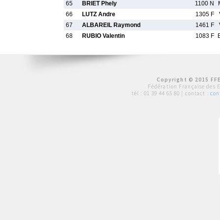
65
BRIET Phely
1100 N
66
LUTZ Andre
1305 F
67
ALBAREIL Raymond
1461 F
68
RUBIO Valentin
1083 F
Copyright © 2015 FFE
Fédération Française des 
tél :
01 39 44 65 80
| contact :
con