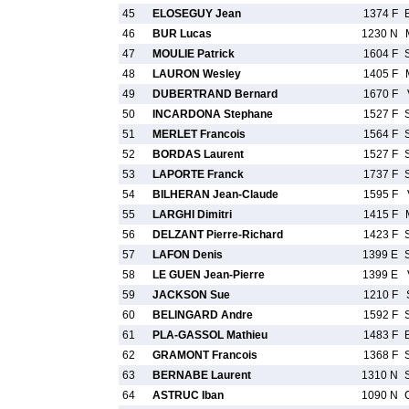
45
ELOSEGUY Jean
1374 F
46
BUR Lucas
1230 N
47
MOULIE Patrick
1604 F
48
LAURON Wesley
1405 F
49
DUBERTRAND Bernard
1670 F
50
INCARDONA Stephane
1527 F
51
MERLET Francois
1564 F
52
BORDAS Laurent
1527 F
53
LAPORTE Franck
1737 F
54
BILHERAN Jean-Claude
1595 F
55
LARGHI Dimitri
1415 F
56
DELZANT Pierre-Richard
1423 F
57
LAFON Denis
1399 E
58
LE GUEN Jean-Pierre
1399 E
59
JACKSON Sue
1210 F
60
BELINGARD Andre
1592 F
61
PLA-GASSOL Mathieu
1483 F
62
GRAMONT Francois
1368 F
63
BERNABE Laurent
1310 N
64
ASTRUC Iban
1090 N