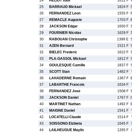
24
HELIOT Xabi
1612 F
25
BARRAUD Mickael
1824 F
26
FERNANDEZ Leon
1555 F
27
REMACLE Auguste
1703 F
28
JACKSON Edgar
1650 F
29
FOURNIER Nicolas
1629 F
30
RABOUAN Christophe
1399 E
31
AZEN Bernard
1521 F
32
BIELEC Frederic
1622 F
33
PLA-GASSOL Mickael
1812 F
34
GOULESQUE Camille
1837 F
35
SCOTT Stan
1482 F
36
LAHADERNE Romain
1367 F
37
LABARTHE Francois
1634 F
38
FERNANDEZ Jose
1508 F
39
JACKSON Daniel
1767 F
40
MARTINET Nathan
1492 F
41
MAIGNE Daniel
1541 F
42
LOCATELLI Claude
1514 F
43
SOISSONG Elzbieta
1645 F
44
LAILHEUGUE Maylis
1265 F