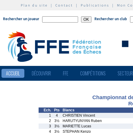
Plan du site
|
Contact
|
Publications
|
Mon C
Rechercher un joueur
Rechercher un club
ACCUEIL
DÉCOUVRIR
FFE
COMPÉTITIONS
SECTEU
Championnat de 
R
Ech.
Pts
Blancs
1
4
CHRISTIEN Vincent
2
3½
HARUTYUNYAN Ruben
3
3½
MARIETTE Lucas
4
3½
STEPHAN Kenzo