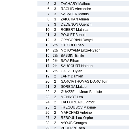
5
3
ZACHARY Matheo
6
3
RACHID Alexandre
7
3
SABATIER Mathis
8
3
ZAKARIAN Armen
9
3
DEDENON Quentin
10
3
ROBERT Mathias
11
3
POULET Benoit
12
3
GRYGORIAN Davyd
13
2½
CICCOLI Theo
14
2½
MOTOYAMA Enzo-Ryadh
15
2½
BASSINI Emile
16
2½
SAYA Ethan
17
2½
SAUCOURT Nathan
18
2½
CALVO Dylan
19
2
LARY Damien
20
2
GARCIA THOMAS D'ARC Tom
21
2
SOREDA Matteo
22
2
GUAZZELLI Jean-Baptiste
23
2
MONNOT Leo
24
2
LAFOURCADE Victor
25
2
TREGOUBOV Maxime
26
2
MARCHAIS Antoine
27
2
REBOUL Lou-Orphe
28
2
AYOUB Georges
29
2
PHULPIN Theo