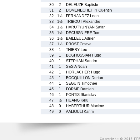
30
2
DELEUZE Baptiste
31
2
DOMENEGHETTY Quentin
32
1½
FERNANDEZ Leon
33
1½
TRIBOUT Alexandre
34
1½
HARUTYUNYAN Safar
35
1½
DECUIGNIERE Tom
36
1½
BAILLEUL Adrien
37
1½
PROST Octave
38
1
THIERY Leo
39
1
BOGHOSSIAN Hugo
40
1
STEPHAN Sandro
41
1
SESIA Noah
42
1
HORLACHER Hugo
43
1
BOCQUILLON Dorian
44
1
SEGUIN Timothee
45
1
FORME Damien
46
1
PONTIS Stanislav
47
½
HUANG Kelu
48
0
HABERTHUR Maxime
49
0
AALIOULI Karim
Copyright © 2015 FFE