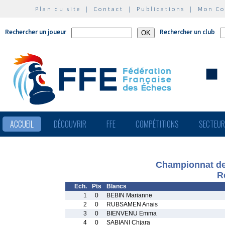
Plan du site
|
Contact
|
Publications
|
Mon C
Rechercher un joueur
Rechercher un club
ACCUEIL
DÉCOUVRIR
FFE
COMPÉTITIONS
SECTEU
Championnat de 
R
Ech.
Pts
Blancs
1
0
BEBIN Marianne
2
0
RUBSAMEN Anais
3
0
BIENVENU Emma
4
0
SABIANI Chjara