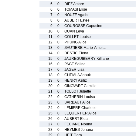
5
0
DIEZ Ambre
6
0
TOMASI Elise
7
0
NOUZE Agathe
8
0
AUBERT Estee
9
0
COUROSSE Capucine
10
0
QUAN Leya
11
0
COLLET Louise
12
0
PHUNG Alice
13
0
SAUTIERE Marie-Amelia
14
0
DESTIC Elena
15
0
JAUREGUIBERRY Killiane
16
0
PAGE Soline
17
0
JAGER Lisa
18
0
CHEMLA Anouk
19
0
HENRY Aziliz
20
0
GINOVART Camille
21
0
TOLLOT Juliette
22
0
CATHERIN Louisa
23
0
BARBAUT Alice
24
0
LEMIERE Charlotte
25
0
LEQUERTIER Alice
26
0
AUBERT Elea
27
0
FECIANE Nouna
28
0
HEYMES Johana
29
0
HEIT Flora