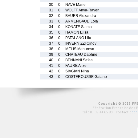
30
0
NAVE Marie
31
0
WOLFF Anya-Raven
32
0
BAUER Alexandra
33
0
ARMENGAUD Lola
34
0
KONATE Salma
35
0
HAMON Elisa
36
0
PATALANO Lila
37
0
INVERNIZZI Cindy
38
0
MELIS Manureva
39
0
CHATEAU Daphne
40
0
BENNANI Safaa
41
0
FAURE Alize
42
0
SIAGIAN Nina
43
0
COSTEROUSSE Gaiane
Copyright © 2015 FFE
Fédération Française des 
tél :
01 39 44 65 80
| contact :
con