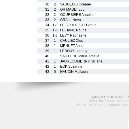
30
2
VAUGEOIS Oceane
31
2
GRIMAULT Lou
32
2
GOURBIERE Anaelle
33
2
GRALL Neva
34
1½
LE BOULICAUT Gaelle
35
1½
FECIANE Nouna
36
1½
LEVY Raphaelle
37
1
CAULIEZ Cleo
38
1
MENUET Anais
39
1
LEDOUX Lauraly
40
1
SAUTIERE Marie-Amelia
41
1
JAUREGUIBERRY Killiane
42
1
ECK Suzanne
43
0
NAUDIN Mallaury
Copyright © 2015 FFE
Fédération Française des 
tél :
01 39 44 65 80
| contact :
con