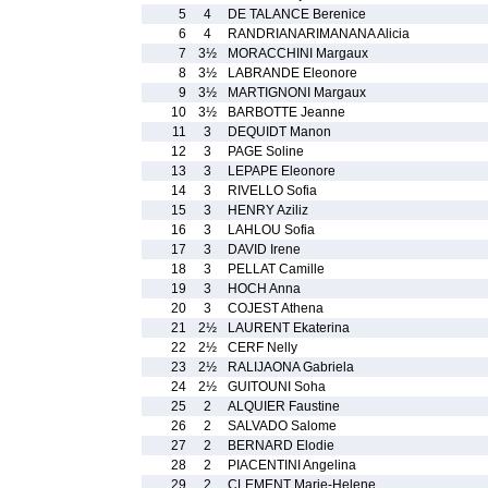
5
4
DE TALANCE Berenice
6
4
RANDRIANARIMANANA Alicia
7
3½
MORACCHINI Margaux
8
3½
LABRANDE Eleonore
9
3½
MARTIGNONI Margaux
10
3½
BARBOTTE Jeanne
11
3
DEQUIDT Manon
12
3
PAGE Soline
13
3
LEPAPE Eleonore
14
3
RIVELLO Sofia
15
3
HENRY Aziliz
16
3
LAHLOU Sofia
17
3
DAVID Irene
18
3
PELLAT Camille
19
3
HOCH Anna
20
3
COJEST Athena
21
2½
LAURENT Ekaterina
22
2½
CERF Nelly
23
2½
RALIJAONA Gabriela
24
2½
GUITOUNI Soha
25
2
ALQUIER Faustine
26
2
SALVADO Salome
27
2
BERNARD Elodie
28
2
PIACENTINI Angelina
29
2
CLEMENT Marie-Helene