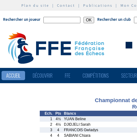
Plan du site
|
Contact
|
Publications
|
Mon C
Rechercher un joueur
Rechercher un club
ACCUEIL
DÉCOUVRIR
FFE
COMPÉTITIONS
SECTEU
Championnat de 
R
Ech.
Pts
Blancs
1
4½
YUAN Beline
2
4½
DJIDJELI Sarah
3
4
FRANCOIS Gwladys
4
4
SABIANI Chjara