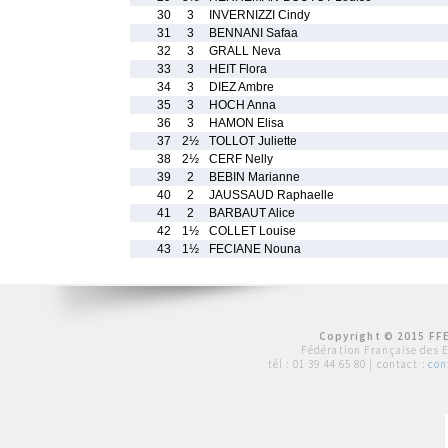
30
3
INVERNIZZI Cindy
31
3
BENNANI Safaa
32
3
GRALL Neva
33
3
HEIT Flora
34
3
DIEZ Ambre
35
3
HOCH Anna
36
3
HAMON Elisa
37
2½
TOLLOT Juliette
38
2½
CERF Nelly
39
2
BEBIN Marianne
40
2
JAUSSAUD Raphaelle
41
2
BARBAUT Alice
42
1½
COLLET Louise
43
1½
FECIANE Nouna
Copyright © 2015 FFE
Fédération Française des 
tél :
01 39 44 65 80
| contact :
con