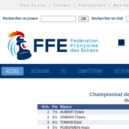
Plan du site
|
Contact
|
Publications
|
Mon C
Rechercher un joueur
Rechercher un club
ACCUEIL
DÉCOUVRIR
FFE
COMPÉTITIONS
SECTEU
Championnat de 
R
Ech.
Pts
Blancs
1
7½
AUBERT Estee
2
6½
SABIANI Chjara
3
6½
TOMASI Elise
4
5½
RUBSAMEN Anais