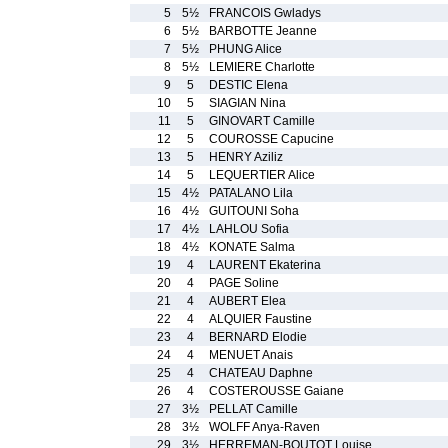
5
5½
FRANCOIS Gwladys
6
5½
BARBOTTE Jeanne
7
5½
PHUNG Alice
8
5½
LEMIERE Charlotte
9
5
DESTIC Elena
10
5
SIAGIAN Nina
11
5
GINOVART Camille
12
5
COUROSSE Capucine
13
5
HENRY Aziliz
14
5
LEQUERTIER Alice
15
4½
PATALANO Lila
16
4½
GUITOUNI Soha
17
4½
LAHLOU Sofia
18
4½
KONATE Salma
19
4
LAURENT Ekaterina
20
4
PAGE Soline
21
4
AUBERT Elea
22
4
ALQUIER Faustine
23
4
BERNARD Elodie
24
4
MENUET Anais
25
4
CHATEAU Daphne
26
4
COSTEROUSSE Gaiane
27
3½
PELLAT Camille
28
3½
WOLFF Anya-Raven
29
3½
HERREMAN-BOUTOT Louise