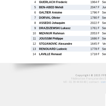
4
GUERLACH Frederic
1964 F
Se
5
BEN-ABED Mehdi
2047 F
Ju
6
GALTIER Antoine
1796 F
Se
7
DORVAL Olivier
1780 F
Se
8
ASSEDO Johaquim
2022 F
Se
9
DRAZDZEWSKI Lukasz
1761 F
Se
10
MIZANUR Rahman
2053 F
Se
11
JOUSSIM Philippe
1686 F
Se
12
STOJANOVIC Alexandre
1645 F
Ve
13
RENOUARD Ludovic
1778 F
Se
14
LAVILLE Renaud
1718 F
Se
Copyright © 2015 FFE
Fédération Française des 
tél :
01 39 44 65 80
| contact :
con