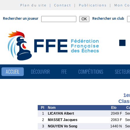
Plan du site
|
Contact
|
Publications
|
Mon C
Rechercher un joueur
Rechercher un club
ACCUEIL
DÉCOUVRIR
FFE
COMPÉTITIONS
SECTEU
1e
Clas
Pl
Nom
Elo
Ca
1
LICAYAN Albert
2049 F
Se
2
MASSET Jacques
2063 F
Se
3
NGUYEN Vo Song
1440 N
Se