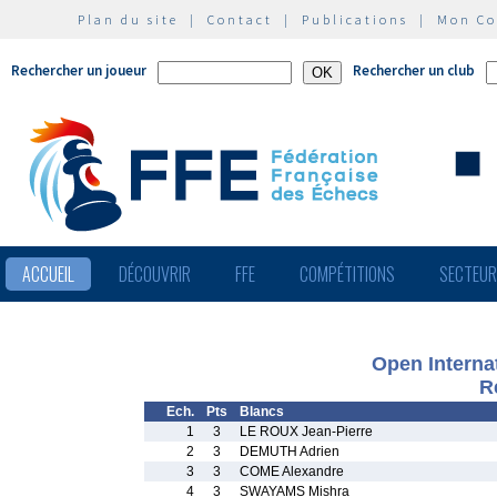
Plan du site
|
Contact
|
Publications
|
Mon C
Rechercher un joueur
Rechercher un club
ACCUEIL
DÉCOUVRIR
FFE
COMPÉTITIONS
SECTEU
Open Interna
R
Ech.
Pts
Blancs
1
3
LE ROUX Jean-Pierre
2
3
DEMUTH Adrien
3
3
COME Alexandre
4
3
SWAYAMS Mishra