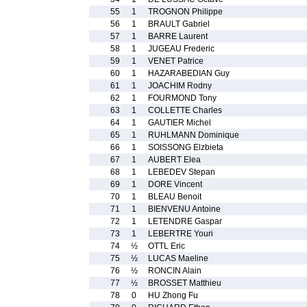
55
1
TROGNON Philippe
56
1
BRAULT Gabriel
57
1
BARRE Laurent
58
1
JUGEAU Frederic
59
1
VENET Patrice
60
1
HAZARABEDIAN Guy
61
1
JOACHIM Rodny
62
1
FOURMOND Tony
63
1
COLLETTE Charles
64
1
GAUTIER Michel
65
1
RUHLMANN Dominique
66
1
SOISSONG Elzbieta
67
1
AUBERT Elea
68
1
LEBEDEV Stepan
69
1
DORE Vincent
70
1
BLEAU Benoit
71
1
BIENVENU Antoine
72
1
LETENDRE Gaspar
73
1
LEBERTRE Youri
74
½
OTTL Eric
75
½
LUCAS Maeline
76
½
RONCIN Alain
77
½
BROSSET Matthieu
78
0
HU Zhong Fu