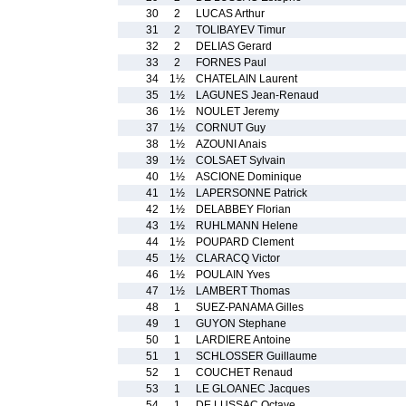
30
2
LUCAS Arthur
31
2
TOLIBAYEV Timur
32
2
DELIAS Gerard
33
2
FORNES Paul
34
1½
CHATELAIN Laurent
35
1½
LAGUNES Jean-Renaud
36
1½
NOULET Jeremy
37
1½
CORNUT Guy
38
1½
AZOUNI Anais
39
1½
COLSAET Sylvain
40
1½
ASCIONE Dominique
41
1½
LAPERSONNE Patrick
42
1½
DELABBEY Florian
43
1½
RUHLMANN Helene
44
1½
POUPARD Clement
45
1½
CLARACQ Victor
46
1½
POULAIN Yves
47
1½
LAMBERT Thomas
48
1
SUEZ-PANAMA Gilles
49
1
GUYON Stephane
50
1
LARDIERE Antoine
51
1
SCHLOSSER Guillaume
52
1
COUCHET Renaud
53
1
LE GLOANEC Jacques
54
1
DE LUSSAC Octave