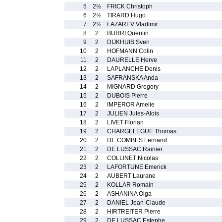
5
2½
FRICK Christoph
6
2½
TIRARD Hugo
7
2½
LAZAREV Vladimir
8
2
BURRI Quentin
9
2
DIJKHUIS Sven
10
2
HOFMANN Colin
11
2
DAURELLE Herve
12
2
LAPLANCHE Denis
13
2
SAFRANSKA Anda
14
2
MIGNARD Gregory
15
2
DUBOIS Pierre
16
2
IMPEROR Amelie
17
2
JULIEN Jules-Alois
18
2
LIVET Florian
19
2
CHARGELEGUE Thomas
20
2
DE COMBES Fernand
21
2
DE LUSSAC Rainier
22
2
COLLINET Nicolas
23
2
LAFORTUNE Emerick
24
2
AUBERT Laurane
25
2
KOLLAR Romain
26
2
ASHANINA Olga
27
2
DANIEL Jean-Claude
28
2
HIRTREITER Pierre
29
2
DE LUSSAC Estephe