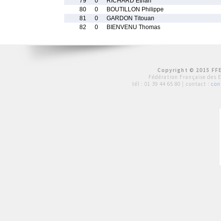
79
0
RICHARD Ethan
80
0
BOUTILLON Philippe
81
0
GARDON Titouan
82
0
BIENVENU Thomas
Copyright © 2015 FFE
Fédération Française des 
tél :
01 39 44 65 80
| contact :
con