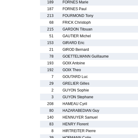
189
FORNES Marie
187
FORNES Paul
213
FOURMOND Tony
68
FRICK Christoph
215
GARDON Titouan
51
GAUTIER Michel
153
GIRARD Eric
21
GIROD Bernard
78
GOETTELMANN Guillaume
193
GOIX Antoine
192
GOIX Theo
7
GOUTARD Luc
29
GRELIER Gilles
2
GUYON Sophie
3
GUYON Stephane
208
HAMEAU Cyril
80
HAZARABEDIAN Guy
140
HENNUYER Samuel
83
HENRY Florent
8
HIRTREITER Pierre
39
HOFMANN Colin