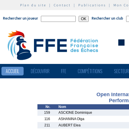
Plan du site
|
Contact
|
Publications
|
Mon C
Rechercher un joueur
Rechercher un club
ACCUEIL
DÉCOUVRIR
FFE
COMPÉTITIONS
SECTEU
Open Interna
Perform
Nr.
Nom
159
ASCIONE Dominique
116
ASHANINA Olga
211
AUBERT Elea