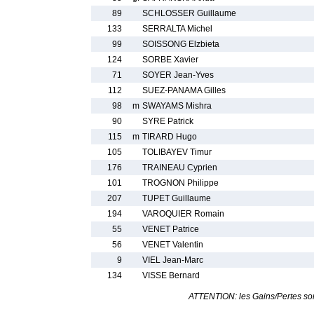
89
SCHLOSSER Guillaume
133
SERRALTA Michel
99
SOISSONG Elzbieta
124
SORBE Xavier
71
SOYER Jean-Yves
112
SUEZ-PANAMA Gilles
98
m
SWAYAMS Mishra
90
SYRE Patrick
115
m
TIRARD Hugo
105
TOLIBAYEV Timur
176
TRAINEAU Cyprien
101
TROGNON Philippe
207
TUPET Guillaume
194
VAROQUIER Romain
55
VENET Patrice
56
VENET Valentin
9
VIEL Jean-Marc
134
VISSE Bernard
ATTENTION: les Gains/Pertes sont