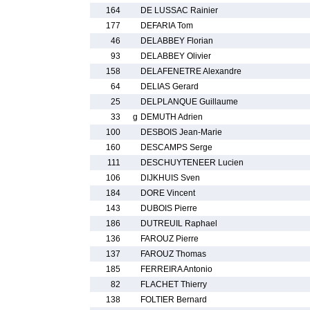
164
DE LUSSAC Rainier
177
DEFARIA Tom
46
DELABBEY Florian
93
DELABBEY Olivier
158
DELAFENETRE Alexandre
64
DELIAS Gerard
25
DELPLANQUE Guillaume
33
g
DEMUTH Adrien
100
DESBOIS Jean-Marie
160
DESCAMPS Serge
111
DESCHUYTENEER Lucien
106
DIJKHUIS Sven
184
DORE Vincent
143
DUBOIS Pierre
186
DUTREUIL Raphael
136
FAROUZ Pierre
137
FAROUZ Thomas
185
FERREIRA Antonio
82
FLACHET Thierry
138
FOLTIER Bernard