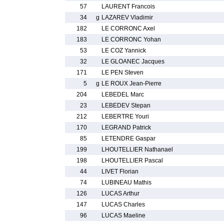
57
LAURENT Francois
34
g
LAZAREV Vladimir
182
LE CORRONC Axel
183
LE CORRONC Yohan
53
LE COZ Yannick
32
LE GLOANEC Jacques
171
LE PEN Steven
5
g
LE ROUX Jean-Pierre
204
LEBEDEL Marc
23
LEBEDEV Stepan
212
LEBERTRE Youri
170
LEGRAND Patrick
85
LETENDRE Gaspar
199
LHOUTELLIER Nathanael
198
LHOUTELLIER Pascal
44
LIVET Florian
74
LUBINEAU Mathis
126
LUCAS Arthur
147
LUCAS Charles
96
LUCAS Maeline