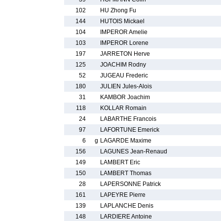
102
HU Zhong Fu
144
HUTOIS Mickael
104
IMPEROR Amelie
103
IMPEROR Lorene
197
JARRETON Herve
125
JOACHIM Rodny
52
JUGEAU Frederic
180
JULIEN Jules-Alois
31
KAMBOR Joachim
118
KOLLAR Romain
24
LABARTHE Francois
97
LAFORTUNE Emerick
6
g
LAGARDE Maxime
156
LAGUNES Jean-Renaud
149
LAMBERT Eric
150
LAMBERT Thomas
28
LAPERSONNE Patrick
161
LAPEYRE Pierre
139
LAPLANCHE Denis
148
LARDIERE Antoine