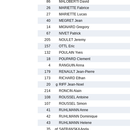
86
MALOBERTI David
26
MARIETTE Fabrice
27
MARIETTE Lucas
40
MEGRET Jean
14
MIGNARD Gregory
67
NIVET Patrick
205
NOULET Jeremy
157
OTTL Eric
132
POULAIN Yves
18
POUPARD Clement
4
RANGUIN Anna
179
RENAULT Jean-Pierre
173
RICHARD Ethan
20
g
RIFF Jean-Noel
214
RONCIN Alain
108
ROUSSEL Antoine
107
ROUSSEL Simon
41
RUHLMANN Anne
42
RUHLMANN Dominique
43
RUHLMANN Helene
35
gf
SAFRANSKA Anda