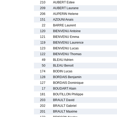
210
AUBERT Estee
209
AUBERT Laurane
206
AUPERIN Helene
151
AZOUNI Anais
22
BARRE Laurent
120
BIENVENU Antoine
121
BIENVENU Emma
119
BIENVENU Laurence
123
BIENVENU Lucas
122
BIENVENU Thomas
49
BLEAU Adrien
50
BLEAU Benoit
174
BODIN Lucas
128
BORDAIS Benjamin
127
BORDAIS Dominique
17
BOUDART Alain
181
BOUTILLON Philippe
203
BRAULT David
202
BRAULT Gabriel
201
BRAULT Maxime