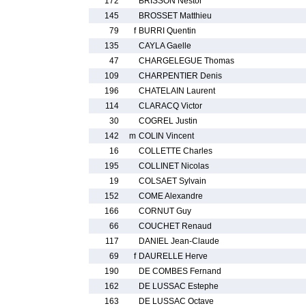
172
BRISSON Nestor
145
BROSSET Matthieu
79
f
BURRI Quentin
135
CAYLA Gaelle
47
CHARGELEGUE Thomas
109
CHARPENTIER Denis
196
CHATELAIN Laurent
114
CLARACQ Victor
30
COGREL Justin
142
m
COLIN Vincent
16
COLLETTE Charles
195
COLLINET Nicolas
19
COLSAET Sylvain
152
COME Alexandre
166
CORNUT Guy
66
COUCHET Renaud
117
DANIEL Jean-Claude
69
f
DAURELLE Herve
190
DE COMBES Fernand
162
DE LUSSAC Estephe
163
DE LUSSAC Octave