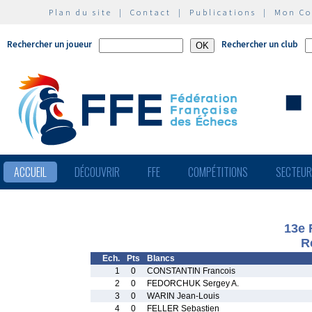
Plan du site
|
Contact
|
Publications
|
Mon C
Rechercher un joueur
Rechercher un club
ACCUEIL
DÉCOUVRIR
FFE
COMPÉTITIONS
SECTEU
13e 
R
Ech.
Pts
Blancs
1
0
CONSTANTIN Francois
2
0
FEDORCHUK Sergey A.
3
0
WARIN Jean-Louis
4
0
FELLER Sebastien