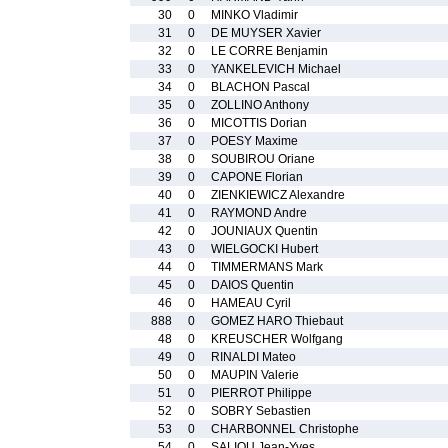
30
0
MINKO Vladimir
31
0
DE MUYSER Xavier
32
0
LE CORRE Benjamin
33
0
YANKELEVICH Michael
34
0
BLACHON Pascal
35
0
ZOLLINO Anthony
36
0
MICOTTIS Dorian
37
0
POESY Maxime
38
0
SOUBIROU Oriane
39
0
CAPONE Florian
40
0
ZIENKIEWICZ Alexandre
41
0
RAYMOND Andre
42
0
JOUNIAUX Quentin
43
0
WIELGOCKI Hubert
44
0
TIMMERMANS Mark
45
0
DAIOS Quentin
46
0
HAMEAU Cyril
888
0
GOMEZ HARO Thiebaut
48
0
KREUSCHER Wolfgang
49
0
RINALDI Mateo
50
0
MAUPIN Valerie
51
0
PIERROT Philippe
52
0
SOBRY Sebastien
53
0
CHARBONNEL Christophe
54
0
SALIOU Jean-Yves