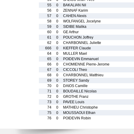
55
0
BAKALIAN Nil
56
0
ZENNAF Karim
57
0
CAHEN Alexis
58
0
WOLFANGEL Jocelyne
59
0
SIDIBE Malika
60
0
GE Arthur
61
0
POUCHON Joffrey
62
0
CHARBONNEL Juliette
666
0
KIEFFER Claude
64
0
MULLER Mael
65
0
POIDEVIN Emmanuel
66
0
CHOMIENNE Pierre-Jerome
67
0
CICCOLI Theo
68
0
CHARBONNEL Matthieu
69
0
STOREY Sandy
70
0
DAIOS Camille
71
0
BOUDAILLE Nicolas
72
0
GROTHE Franz
73
0
PAVEE Louis
74
0
MATHIEU Christophe
75
0
MOUSSAOUI Ethan
76
0
POIDEVIN Robin