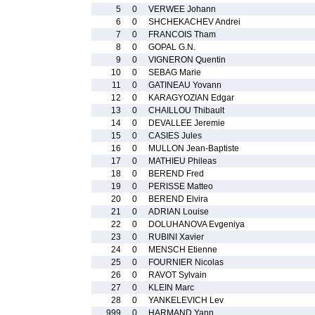
5
0
VERWEE Johann
6
0
SHCHEKACHEV Andrei
7
0
FRANCOIS Tham
8
0
GOPAL G.N.
9
0
VIGNERON Quentin
10
0
SEBAG Marie
11
0
GATINEAU Yovann
12
0
KARAGYOZIAN Edgar
13
0
CHAILLOU Thibault
14
0
DEVALLEE Jeremie
15
0
CASIES Jules
16
0
MULLON Jean-Baptiste
17
0
MATHIEU Phileas
18
0
BEREND Fred
19
0
PERISSE Matteo
20
0
BEREND Elvira
21
0
ADRIAN Louise
22
0
DOLUHANOVA Evgeniya
23
0
RUBINI Xavier
24
0
MENSCH Etienne
25
0
FOURNIER Nicolas
26
0
RAVOT Sylvain
27
0
KLEIN Marc
28
0
YANKELEVICH Lev
999
0
HARMAND Yann