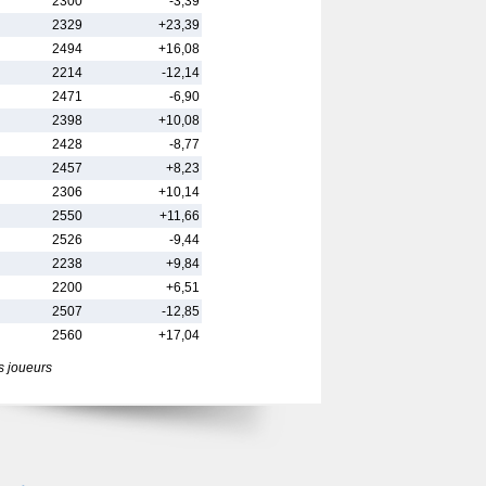
2300
-3,39
2329
+23,39
2494
+16,08
2214
-12,14
2471
-6,90
2398
+10,08
2428
-8,77
2457
+8,23
2306
+10,14
2550
+11,66
2526
-9,44
2238
+9,84
2200
+6,51
2507
-12,85
2560
+17,04
s joueurs