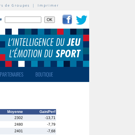
rs de Groupes
|
Imprimer
te
PARTENAIRES
BOUTIQUE
Moyenne
Gain/Perf
2302
-13,71
2480
-7,79
2401
-7,68