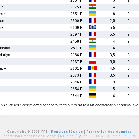
2367 F
5
9
nil
2075 F
4
9
mir
2651 F
8
9
ien
2300 F
2,5
6
ny
2609 F
5,5
9
2397 F
5,5
9
2458 F
4
9
islav
2511 F
6
9
toriya
2166 F
3,5
8
2537 F
5,5
9
try
2601 F
4,5
9
2073 F
3,5
9
2046 F
3
8
2654 F
5
9
2544 F
6
9
TION: les Gains/Pertes sont calculées sur la base d'un coefficient 10 pour tous le
Copyright © 2015 FFE |
Mentions légales
|
Protection des données
Fédération Française des Echecs |
6 rue de l'Eglise | 92600 ASNIERES SUR SEINE