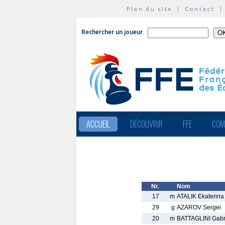
Plan du site
|
Contact
Rechercher un joueur
ACCUEIL
DÉCOUVRIR
FFE
COM
Nr.
Nom
17
m
ATALIK Ekaterina
29
g
AZAROV Sergei
20
m
BATTAGLINI Gabr