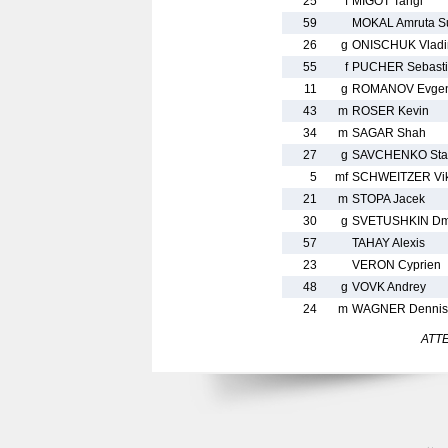
25
f
MIGOT Tangi
59
MOKAL Amruta Su
26
g
ONISCHUK Vladi
55
f
PUCHER Sebast
11
g
ROMANOV Evge
43
m
ROSER Kevin
34
m
SAGAR Shah
27
g
SAVCHENKO Stan
5
mf
SCHWEITZER Vik
21
m
STOPA Jacek
30
g
SVETUSHKIN Dmi
57
TAHAY Alexis
23
VERON Cyprien
48
g
VOVK Andrey
24
m
WAGNER Dennis
ATTEN