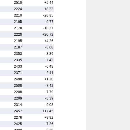
2510
+5,44
2224
+8,22
2210
-28,35
2195
-9,77
2170
-10,37
2220
+20,72
2195
+4,26
2187
-3,00
2353
-3,39
2335
-7,42
2433
-6,43
2371
-2,41
2498
+1,20
2508
-7,42
2208
-7,79
2209
-5,39
2314
-9,08
2457
+17,45
2276
+9,92
2425
-7,26