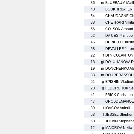
36
m
BLUEBAUM Matth
40
BOUKHRIS-FERR
54
CHAUDAGNE Chr
38
CHETRARI Nikita
56
COLSON Arnaud
52
DA CES Philippe
46
DERIEUX Christi
58
DEVALLEE Jerem
22
f
DI NICOLANTONI
18
gf
DOLUHANOVA Ev
19
m
DONCHENKO Ale
33
m
DOURERASSOU 
51
g
EPISHIN Vladimir
28
g
FEDORCHUK Ser
41
FRICK Christoph
47
GROSDEMANGE 
39
f
IOVCOV Valerii
53
f
JESSEL Stephen
50
JULIAN Stephan
12
g
MAIOROV Nikita