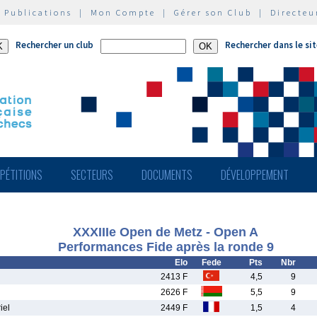
|
Publications
|
Mon Compte
|
Gérer son Club
|
Directeu
Rechercher un club
Rechercher dans le si
PÉTITIONS
SECTEURS
DOCUMENTS
DÉVELOPPEMENT
XXXIIIe Open de Metz - Open A
Performances Fide après la ronde 9
Elo
Fede
Pts
Nbr
2413 F
4,5
9
2626 F
5,5
9
iel
2449 F
1,5
4