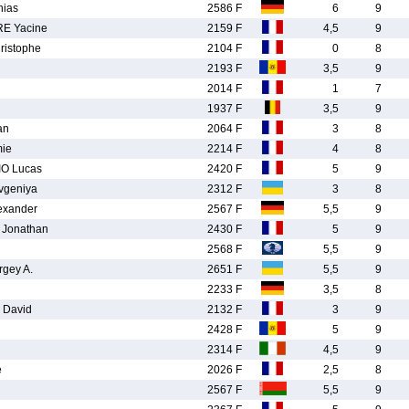
ias
2586 F
6
9
E Yacine
2159 F
4,5
9
istophe
2104 F
0
8
2193 F
3,5
9
2014 F
1
7
1937 F
3,5
9
an
2064 F
3
8
ie
2214 F
4
8
O Lucas
2420 F
5
9
geniya
2312 F
3
8
xander
2567 F
5,5
9
Jonathan
2430 F
5
9
2568 F
5,5
9
gey A.
2651 F
5,5
9
2233 F
3,5
8
David
2132 F
3
9
2428 F
5
9
2314 F
4,5
9
e
2026 F
2,5
8
2567 F
5,5
9