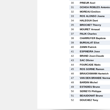
30
PRIEUR Axel
31
OCHOA ROBLES Antonio
32
MOREAU Emilien
33
ROS ALONSO Joana
34
HALEGUA Dani
35
BROCHET Thierry
36
MOURET Arnaud
37
FALIK Charles
38
CHARRUYER Baptiste
39
BURGALAT Eliot
40
ZANIN Patrick
41
ESPINEIRA Jose
42
BRAND Jean-Claude
43
SAC Olivier
44
FOURCADE Matis
45
ROS GORNE Ramon
46
BRAUCKMANN Hartwich
47
VAN DEN BRANDE Norm
48
BARDIN Michel
49
ESTADIEU Bruno
50
SERIEYS Philippe
51
BEAUDONAT Bruno
52
DOUCHEZ Tony