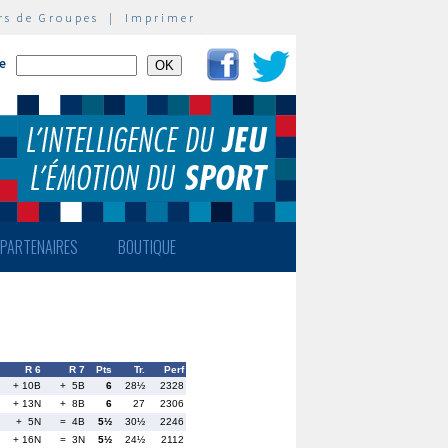
rs de Groupes
|
Imprimer
te
PARTENAIRES
BOUTIQUE
R 6
R 7
Pts
Tr.
Perf
+ 10B
+ 5B
6
28½
2328
+ 13N
+ 8B
6
27
2306
+ 5N
= 4B
5½
30½
2246
+ 16N
= 3N
5½
24½
2112