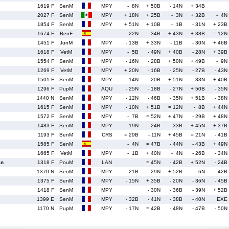
1619 F
SenM
MPY
- 8N
+ 50B
- 14N
+ 34B
2027 F
SenM
MPY
+ 18N
+ 25B
- 3N
+ 32B
- 4N
1854 F
SenM
MPY
+ 51N
+ 10B
- 1B
- 31N
+ 23B
1674 F
BenF
- 22N
- 34B
+ 43N
+ 38B
= 12N
1451 F
JunM
MPY
- 13B
+ 33N
- 11B
- 30N
+ 46B
1618 F
VetM
MPY
- 5B
- 49N
+ 40B
- 28N
+ 39B
1554 F
SenM
MPY
- 16N
- 28B
+ 50N
+ 49B
- 9N
1269 F
VetM
MPY
+ 20N
- 16B
- 25N
- 27B
- 43N
1501 F
SenM
MPY
- 14N
- 20B
+ 51N
- 33N
+ 40B
1296 F
PupM
AQU
- 25N
- 18B
- 27N
+ 50B
- 35N
1440 N
SenM
MPY
- 12N
- 46B
- 35N
+ 51B
- 38N
1615 F
SenM
MPY
- 10N
+ 51B
= 12N
- 8B
+ 44N
1572 F
SenM
MPY
- 7B
= 52N
+ 47N
- 29B
+ 48N
1483 F
SenM
MPY
- 19N
- 24B
- 33B
+ 45N
+ 37B
1193 F
BenM
CRS
= 29B
- 11N
+ 45B
= 21N
- 41B
1585 F
SenM
- 4N
= 47B
- 44N
- 43B
+ 49N
1665 F
VetM
MPY
- 1B
+ 40N
- 4N
- 26B
- 34N
an
1318 F
PouM
LAN
= 45N
- 42B
+ 52N
- 24B
1370 N
SenM
MPY
= 21B
- 29N
+ 52B
- 6N
- 42B
1375 F
SenM
MPY
- 15N
+ 35B
- 20N
- 36N
- 45B
1418 F
SenM
MPY
- 30N
- 36B
- 39N
+ 52B
1399 E
SenM
MPY
- 32B
- 41N
- 38B
- 40N
EXE
1170 N
PupM
MPY
- 17N
= 42B
- 48N
- 47B
- 50N