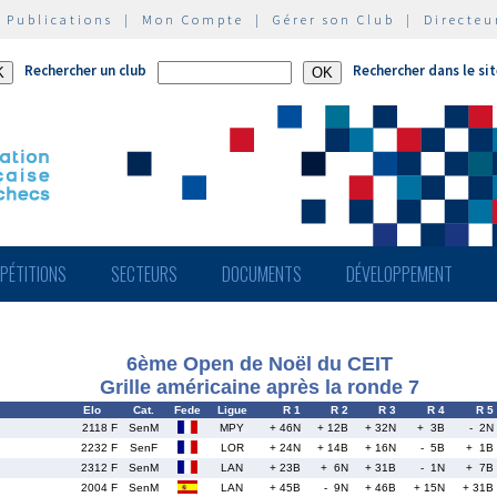
|
Publications
|
Mon Compte
|
Gérer son Club
|
Directeu
Rechercher un club
Rechercher dans le si
PÉTITIONS
SECTEURS
DOCUMENTS
DÉVELOPPEMENT
6ème Open de Noël du CEIT
Grille américaine après la ronde 7
Elo
Cat.
Fede
Ligue
R 1
R 2
R 3
R 4
R 5
2118 F
SenM
MPY
+ 46N
+ 12B
+ 32N
+ 3B
- 2N
2232 F
SenF
LOR
+ 24N
+ 14B
+ 16N
- 5B
+ 1B
2312 F
SenM
LAN
+ 23B
+ 6N
+ 31B
- 1N
+ 7B
2004 F
SenM
LAN
+ 45B
- 9N
+ 46B
+ 15N
+ 31B