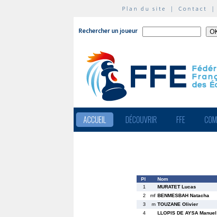
Plan du site
|
Contact
Rechercher un joueur
ACCUEIL
DÉCOUVRIR
FFE
COM
Pl
Nom
1
MURATET Lucas
2
mf
BENMESBAH Natacha
3
m
TOUZANE Olivier
4
LLOPIS DE AYSA Manuel