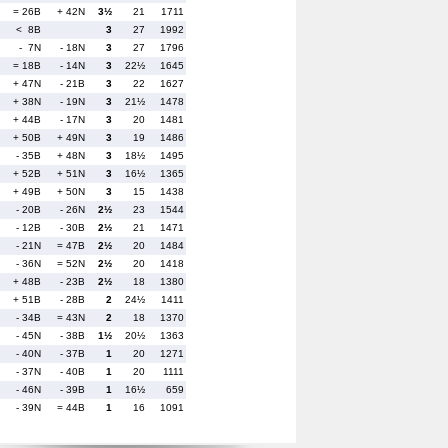
= 26B
+ 42N
3½
21
1711
< 8B
3
27
1992
- 7N
- 18N
3
27
1796
= 18B
- 14N
3
22½
1645
+ 47N
- 21B
3
22
1627
+ 38N
- 19N
3
21½
1478
+ 44B
- 17N
3
20
1481
+ 50B
+ 49N
3
19
1486
- 35B
+ 48N
3
18½
1495
+ 52B
+ 51N
3
16½
1365
+ 49B
+ 50N
3
15
1438
- 20B
- 26N
2½
23
1544
- 12B
- 30B
2½
21
1471
- 21N
= 47B
2½
20
1484
- 36N
= 52N
2½
20
1418
+ 48B
- 23B
2½
18
1380
+ 51B
- 28B
2
24½
1411
- 34B
= 43N
2
18
1370
- 45N
- 38B
1½
20½
1363
- 40N
- 37B
1
20
1271
- 37N
- 40B
1
20
1111
- 46N
- 39B
1
16½
659
- 39N
= 44B
1
16
1091