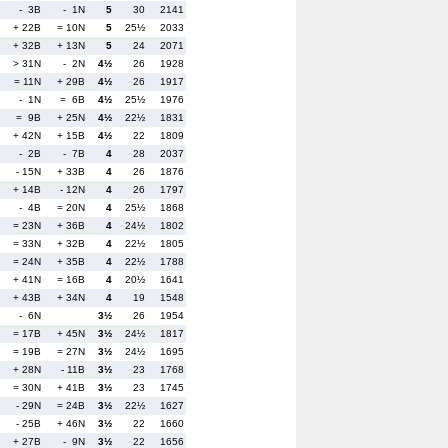
- 3B
- 1N
5
30
2141
+ 22B
= 10N
5
25½
2033
+ 32B
+ 13N
5
24
2071
> 31N
- 2N
4½
26
1928
= 11N
+ 29B
4½
26
1917
- 1N
= 6B
4½
25½
1976
= 9B
+ 25N
4½
22½
1831
+ 42N
+ 15B
4½
22
1809
- 2B
- 7B
4
28
2037
- 15N
+ 33B
4
26
1876
+ 14B
- 12N
4
26
1797
- 4B
= 20N
4
25½
1868
= 23N
+ 36B
4
24½
1802
= 33N
+ 32B
4
22½
1805
= 24N
+ 35B
4
22½
1788
+ 41N
= 16B
4
20½
1641
+ 43B
+ 34N
4
19
1548
- 6N
3½
26
1954
= 17B
+ 45N
3½
24½
1817
= 19B
= 27N
3½
24½
1695
+ 28N
- 11B
3½
23
1768
= 30N
+ 41B
3½
23
1745
- 29N
= 24B
3½
22½
1627
- 25B
+ 46N
3½
22
1660
+ 27B
- 9N
3½
22
1656