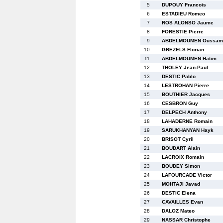
5
DUPOUY Francois
6
ESTADIEU Romeo
7
ROS ALONSO Jaume
8
FORESTIE Pierre
9
ABDELMOUMEN Oussam
10
GREZELS Florian
11
ABDELMOUMEN Hatim
12
THOLEY Jean-Paul
13
DESTIC Pablo
14
LESTROHAN Pierre
15
BOUTHIER Jacques
16
CESBRON Guy
17
DELPECH Anthony
18
LAHADERNE Romain
19
SARUKHANYAN Hayk
20
BRISOT Cyril
21
BOUDART Alain
22
LACROIX Romain
23
BOUDEY Simon
24
LAFOURCADE Victor
25
MOHTAJI Javad
26
DESTIC Elena
27
CAVAILLES Evan
28
DALOZ Mateo
29
NASSAR Christophe