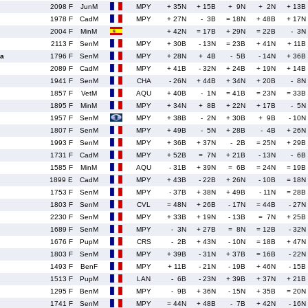
2098 F
JunM
MPY
+ 35N
+ 15B
+ 9N
+ 2N
+ 13B
1978 F
CadM
MPY
+ 27N
- 3B
= 18N
+ 48B
+ 17N
2004 F
MinM
+ 42N
= 17B
+ 29N
= 22B
- 3N
2113 F
SenM
MPY
+ 30B
- 13N
= 23B
+ 41N
+ 11B
a
1796 F
SenM
MPY
+ 28N
+ 4B
- 5B
- 14N
+ 36B
2089 F
CadM
MPY
+ 41B
- 32N
+ 24B
+ 19N
+ 14B
1941 F
SenM
CHA
- 26N
+ 44B
+ 34N
+ 20B
- 8N
1857 F
VetM
AQU
+ 40B
- 1N
= 41B
= 23N
= 33B
1895 F
MinM
MPY
+ 34N
+ 8B
+ 22N
+ 17B
- 5N
1957 F
SenM
MPY
+ 38B
- 2N
+ 30B
+ 9B
- 10N
1807 F
SenM
MPY
+ 49B
- 5N
+ 28B
- 4B
+ 26N
1993 F
SenM
MPY
+ 36B
+ 37N
- 2B
= 25N
+ 29B
1731 F
CadM
MPY
+ 52B
= 7N
+ 21B
- 13N
- 6B
1585 F
MinM
AQU
- 31B
+ 39N
= 6B
= 24N
= 19B
1899 E
CadM
MPY
+ 43B
- 22B
+ 26N
- 10B
= 18N
1753 F
SenM
MPY
- 37B
+ 38N
+ 49B
- 11N
= 28B
1803 F
SenM
CVL
= 48N
+ 26B
- 17N
= 44B
- 27N
2230 F
SenM
MPY
+ 33B
+ 19N
- 13B
= 7N
+ 25B
1689 F
SenM
MPY
- 3N
+ 27B
= 8N
= 12B
- 32N
1676 F
PupM
CRS
- 2B
+ 43N
- 10N
= 18B
+ 47N
1803 F
SenM
MPY
+ 39B
- 31N
+ 37B
= 16B
- 22N
1493 F
BenF
MPY
+ 11B
- 21N
- 19B
+ 46N
- 15B
1513 F
PupM
LAN
- 6B
- 23N
+ 39B
+ 37N
+ 21B
1295 F
BenM
MPY
- 9B
+ 36N
- 15N
+ 35B
= 20N
1741 F
SenM
MPY
= 44N
+ 48B
- 7B
+ 42N
- 16N