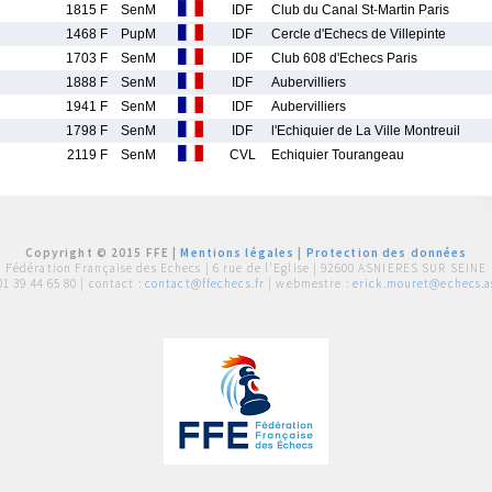
1815 F
SenM
IDF
Club du Canal St-Martin Paris
1468 F
PupM
IDF
Cercle d'Echecs de Villepinte
1703 F
SenM
IDF
Club 608 d'Echecs Paris
1888 F
SenM
IDF
Aubervilliers
1941 F
SenM
IDF
Aubervilliers
1798 F
SenM
IDF
l'Echiquier de La Ville Montreuil
2119 F
SenM
CVL
Echiquier Tourangeau
Copyright © 2015 FFE |
Mentions légales
|
Protection des données
Fédération Française des Echecs |
6 rue de l'Eglise | 92600 ASNIERES SUR SEINE
01 39 44 65 80
| contact :
contact@ffechecs.fr
| webmestre :
erick.mouret@echecs.as