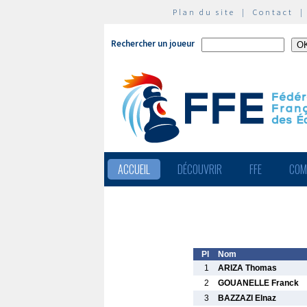
Plan du site
|
Contact
Rechercher un joueur
ACCUEIL
DÉCOUVRIR
FFE
COM
Pl
Nom
1
ARIZA Thomas
2
GOUANELLE Franck
3
BAZZAZI Elnaz