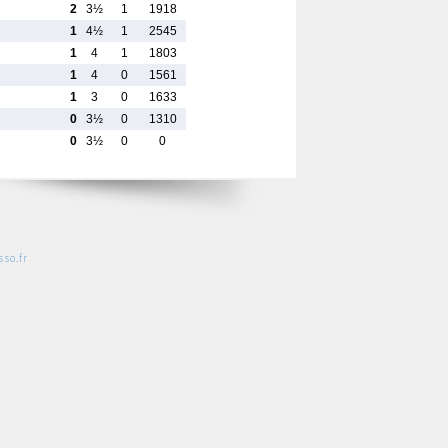
2
3½
1
1918
1
4½
1
2545
1
4
1
1803
1
4
0
1561
1
3
0
1633
0
3½
0
1310
0
3½
0
0
so.fr