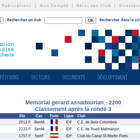
|
Publications
|
Mon Compte
|
Gérer son Club
|
Directeu
Rechercher un club
Rechercher dans le si
PÉTITIONS
SECTEURS
DOCUMENTS
DÉVELOPPEMENT
Memorial gerard assadourian - 2200
Classement après la ronde 3
Elo
Cat.
Fede
Ligue
Club
2012 F
BenM
IDF
C.E. de Bois-Colombes
2133 F
SenM
IDF
C.E. de Rueil Malmaison
1757 F
SenF
IDF
Club du Canal St-Martin Paris