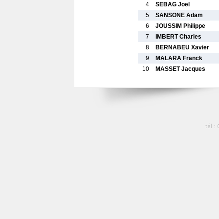
4
SEBAG Joel
5
SANSONE Adam
6
JOUSSIM Philippe
7
IMBERT Charles
8
BERNABEU Xavier
9
MALARA Franck
10
MASSET Jacques
tél :