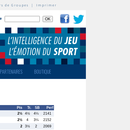
rs de Groupes
|
Imprimer
te
PARTENAIRES
BOUTIQUE
Pts
Tr.
SB
Perf
2½
4½
4¼
2141
2½
4
3¼
2152
2
3½
2
2069