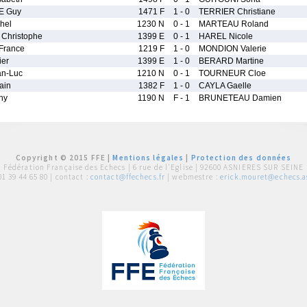
E Guy
1471 F
1 - 0
TERRIER Christiane
hel
1230 N
0 - 1
MARTEAU Roland
hristophe
1399 E
0 - 1
HAREL Nicole
France
1219 F
1 - 0
MONDION Valerie
ier
1399 E
1 - 0
BERARD Martine
n-Luc
1210 N
0 - 1
TOURNEUR Cloe
ain
1382 F
1 - 0
CAYLA Gaelle
ny
1190 N
F - 1
BRUNETEAU Damien
Copyright © 2015 FFE |
Mentions légales
|
Protection des données
Fédération Française des Echecs |
6 rue de l'Eglise | 92600 ASNIERES SUR SEINE
01 39 44 65 80
| contact :
contact@ffechecs.fr
| webmestre :
erick.mouret@echecs.as