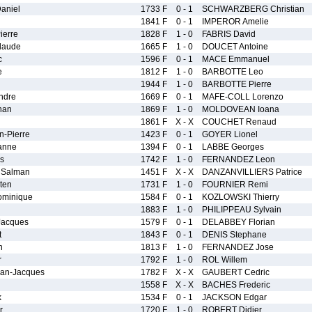
niel
1733 F
0 - 1
SCHWARZBERG Christian
1841 F
0 - 1
IMPEROR Amelie
ierre
1828 F
1 - 0
FABRIS David
laude
1665 F
1 - 0
DOUCET Antoine
c
1596 F
0 - 1
MACE Emmanuel
e
1812 F
1 - 0
BARBOTTE Leo
1944 F
1 - 0
BARBOTTE Pierre
ndre
1669 F
0 - 1
MAFE-COLL Lorenzo
han
1869 F
1 - 0
MOLDOVEAN Ioana
1861 F
X - X
COUCHET Renaud
-Pierre
1423 F
0 - 1
GOYER Lionel
anne
1394 F
0 - 1
LABBE Georges
s
1742 F
1 - 0
FERNANDEZ Leon
Salman
1451 F
X - X
DANZANVILLIERS Patrice
ten
1731 F
1 - 0
FOURNIER Remi
minique
1584 F
0 - 1
KOZLOWSKI Thierry
1883 F
1 - 0
PHILIPPEAU Sylvain
acques
1579 F
0 - 1
DELABBEY Florian
t
1843 F
0 - 1
DENIS Stephane
n
1813 F
1 - 0
FERNANDEZ Jose
r
1792 F
1 - 0
ROL Willem
an-Jacques
1782 F
X - X
GAUBERT Cedric
1558 F
X - X
BACHES Frederic
k
1534 F
0 - 1
JACKSON Edgar
r
1720 F
1 - 0
ROBERT Didier