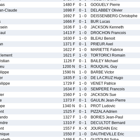
mas
1480 F
0 - 1
GOGUELY Pierre
n-Claude
1698 F
0 - 1
DELABBEY Olivier
1692 F
1 - 0
DEISSENBERG Christophe
s
1666 F
0 - 1
BUR Lucas
sein
1636 F
1 - 0
JACKSON Kenneth
aul
1413 F
1 - 0
DROCHON Francois
o
1630 F
1 - 0
BLEAU Benoit
an
1371 F
0 - 1
PRIEUR Axel
1622 F
1 - 0
MARIETTE Fabrice
lement
1621 F
1 - 0
TORTORICI Romain
stian
1126 F
0 - 1
BAILEY Michael
eu
1200 N
0 - 1
ROUQUAL Guy
lippe
1590 N
1 - 0
BARBE Victor
er
1835 F
1 - 0
DE LA CRUZ Hugo
lippe
1729 F
1 - 0
VENET Patrice
1634 F
1 - 0
SEMPERE Francois
ier
1560 F
1 - 0
JACKSON Sue
e
1373 F
0 - 1
GAULIN Jean-Pierre
ppe
1340 N
0 - 1
PROT Ludovic
nt
1525 F
0 - 1
PIZZALA Adrien
ando
1327 F
1 - 0
BORIES Jean-Paul
ndre
1310 F
0 - 1
DECULTOT Bernard
nt
1557 F
X - X
JOURDAIN Eric
nique
1550 F
1 - 0
DAUTHEVILLE Eric
sabeth
1498 F
0 - 1
GUITOUNI Soha