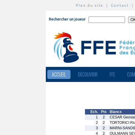
Plan du site
|
Contact
Rechercher un joueur
ACCUEIL
DÉCOUVRIR
FFE
COM
Ech.
Pts
Blancs
1
2
CESAR Geova
2
2
TORTORICI Ri
3
2
MARNI-SANDID
4
2
OULMANN SEVI