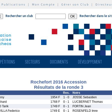
|
Publications
|
Mon Compte
|
Gérer son Club
|
Directeu
Rechercher un club
Rechercher dans le si
PÉTITIONS
SECTEURS
DOCUMENTS
DÉVELOPPEMENT
Rochefort 2016 Accession
Résultats de la ronde 3
Res.
Noirs
nny
1954 F
1 - 0
JOSSE Sebastien
chard
1768 F
0 - 1
LUCBERNET Thomas
 Tarik
1749 F
0 - 1
FORTIN Jean
LLA Federico
1749 E
0 - 1
ROSENFELD Imre