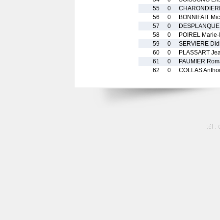
55
0
CHARONDIER
56
0
BONNIFAIT Mic
57
0
DESPLANQUE C
58
0
POIREL Marie-
59
0
SERVIERE Did
60
0
PLASSART Jea
61
0
PAUMIER Rom
62
0
COLLAS Antho
tél :