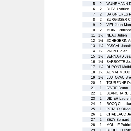
5
2
WUHRMANN Da
6
2
BLEAU Adrien
7
2
DAIGNIERES P
8
2
BURGISSER C
9
2
VIEL Jean-Mar
10
2
MOINE Philipp
11
1½
NEAU Julien
12
1½
SCHEGERIN A
13
1½
PASCAL Jonat
14
1½
PAON Didier
15
1½
BERNARD Jean
16
1½
BARBOTTE Je
17
1½
DUPONT Mathi
18
1½
AL MAHMOOD 
19
1½
LJUTOVAC Sre
20
1
TOURENNE Do
21
1
FAVRE Bruno
22
1
BLANCHARD J
23
1
DIDIER Lauren
24
1
ROCQ Christia
25
1
POTAUX Olivie
26
1
CHABEAUD Je
27
1
BEZY Bernard
28
1
MOULIE Patric
29
1
BOUDET Olivie