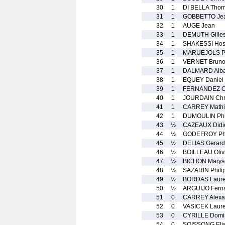
30
1
DI BELLA Tho
31
1
GOBBETTO Jea
32
1
AUGE Jean
33
1
DEMUTH Gille
34
1
SHAKESSI Hos
35
1
MARUEJOLS P
36
1
VERNET Brun
37
1
DALMARD Alb
38
1
EQUEY Daniel
39
1
FERNANDEZ C
40
1
JOURDAIN Chri
41
1
CARREY Mathi
42
1
DUMOULIN Phi
43
½
CAZEAUX Didi
44
½
GODEFROY Phi
45
½
DELIAS Gerard
46
½
BOILLEAU Oliv
47
½
BICHON Marys
48
½
SAZARIN Phili
49
½
BORDAS Laure
50
½
ARGUIJO Fern
51
0
CARREY Alexa
52
0
VASICEK Laure
53
0
CYRILLE Domi
54
0
SOISSONG Eli