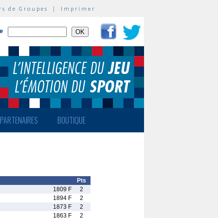
rs de Groupes
|
Imprimer
te
PARTENAIRES
BOUTIQUE
Pts
1809 F
2
1894 F
2
1873 F
2
1863 F
2