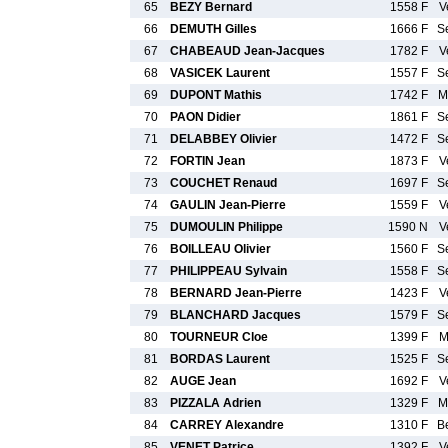
65
BEZY Bernard
1558 F
V
66
DEMUTH Gilles
1666 F
S
67
CHABEAUD Jean-Jacques
1782 F
V
68
VASICEK Laurent
1557 F
S
69
DUPONT Mathis
1742 F
M
70
PAON Didier
1861 F
S
71
DELABBEY Olivier
1472 F
S
72
FORTIN Jean
1873 F
V
73
COUCHET Renaud
1697 F
S
74
GAULIN Jean-Pierre
1559 F
V
75
DUMOULIN Philippe
1590 N
V
76
BOILLEAU Olivier
1560 F
S
77
PHILIPPEAU Sylvain
1558 F
S
78
BERNARD Jean-Pierre
1423 F
V
79
BLANCHARD Jacques
1579 F
S
80
TOURNEUR Cloe
1399 F
M
81
BORDAS Laurent
1525 F
S
82
AUGE Jean
1692 F
V
83
PIZZALA Adrien
1329 F
M
84
CARREY Alexandre
1310 F
B
85
VENET Patrice
1392 F
V