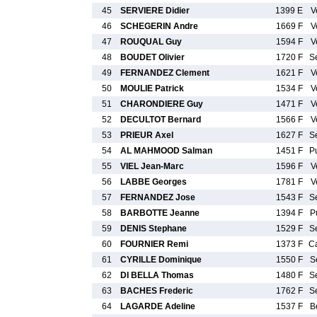
45
SERVIERE Didier
1399 E
V
46
SCHEGERIN Andre
1669 F
V
47
ROUQUAL Guy
1594 F
V
48
BOUDET Olivier
1720 F
S
49
FERNANDEZ Clement
1621 F
V
50
MOULIE Patrick
1534 F
V
51
CHARONDIERE Guy
1471 F
V
52
DECULTOT Bernard
1566 F
V
53
PRIEUR Axel
1627 F
S
54
AL MAHMOOD Salman
1451 F
P
55
VIEL Jean-Marc
1596 F
V
56
LABBE Georges
1781 F
V
57
FERNANDEZ Jose
1543 F
S
58
BARBOTTE Jeanne
1394 F
P
59
DENIS Stephane
1529 F
S
60
FOURNIER Remi
1373 F
C
61
CYRILLE Dominique
1550 F
S
62
DI BELLA Thomas
1480 F
S
63
BACHES Frederic
1762 F
S
64
LAGARDE Adeline
1537 F
B