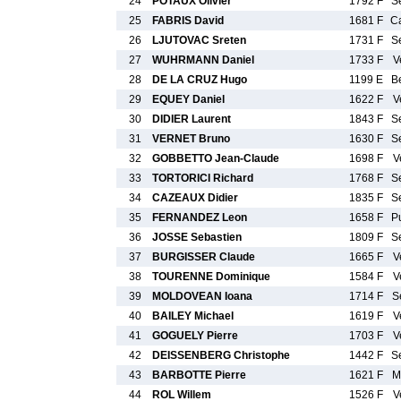
24
POTAUX Olivier
1792 F
S
25
FABRIS David
1681 F
C
26
LJUTOVAC Sreten
1731 F
S
27
WUHRMANN Daniel
1733 F
V
28
DE LA CRUZ Hugo
1199 E
B
29
EQUEY Daniel
1622 F
V
30
DIDIER Laurent
1843 F
S
31
VERNET Bruno
1630 F
S
32
GOBBETTO Jean-Claude
1698 F
V
33
TORTORICI Richard
1768 F
S
34
CAZEAUX Didier
1835 F
S
35
FERNANDEZ Leon
1658 F
P
36
JOSSE Sebastien
1809 F
S
37
BURGISSER Claude
1665 F
V
38
TOURENNE Dominique
1584 F
V
39
MOLDOVEAN Ioana
1714 F
S
40
BAILEY Michael
1619 F
V
41
GOGUELY Pierre
1703 F
V
42
DEISSENBERG Christophe
1442 F
S
43
BARBOTTE Pierre
1621 F
M
44
ROL Willem
1526 F
V