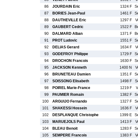
86
JOURDAIN Eric
1324 F
S
87
BORIES Jean-Paul
1461 F
S
88
DAUTHEVILLE Eric
1297 F
V
89
GAUBERT Cedric
1522 F
B
90
DALMARD Alban
1371 F
B
91
PROT Ludovic
1551 F
S
92
DELIAS Gerard
1634 F
V
93
GODEFROY Philippe
1729 F
S
94
DROCHON Francois
1630 F
S
95
JACKSON Kenneth
1400 N
V
96
BRUNETEAU Damien
1351 F
S
97
SOISSONG Elisabeth
1498 F
S
98
POIREL Marie-France
1219 F
V
99
PAUMIER Romain
1382 F
S
100
ARGUIJO Fernando
1327 F
S
101
SHAKESSI Hossein
1636 F
V
102
DESPLANQUE Christophe
1399 E
S
103
MARUEJOLS Paul
1413 F
V
104
BLEAU Benoit
1283 F
S
105
SEMPERE Francois
1383 F
V