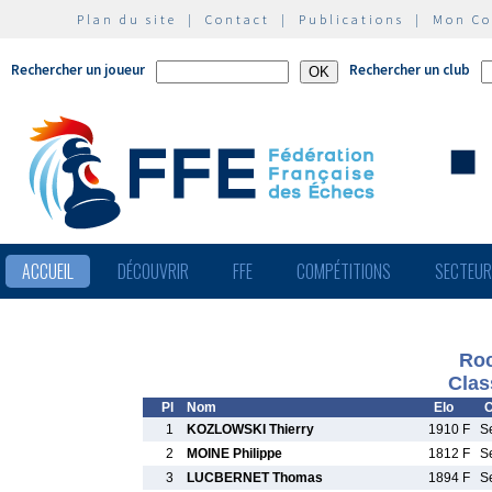
Plan du site
|
Contact
|
Publications
|
Mon C
Rechercher un joueur
Rechercher un club
ACCUEIL
DÉCOUVRIR
FFE
COMPÉTITIONS
SECTEU
Roc
Clas
Pl
Nom
Elo
C
1
KOZLOWSKI Thierry
1910 F
S
2
MOINE Philippe
1812 F
S
3
LUCBERNET Thomas
1894 F
S