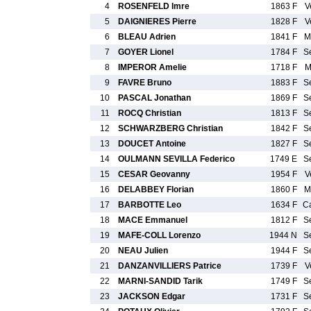
4
ROSENFELD Imre
1863 F
V
5
DAIGNIERES Pierre
1828 F
V
6
BLEAU Adrien
1841 F
M
7
GOYER Lionel
1784 F
S
8
IMPEROR Amelie
1718 F
M
9
FAVRE Bruno
1883 F
S
10
PASCAL Jonathan
1869 F
S
11
ROCQ Christian
1813 F
S
12
SCHWARZBERG Christian
1842 F
S
13
DOUCET Antoine
1827 F
S
14
OULMANN SEVILLA Federico
1749 E
S
15
CESAR Geovanny
1954 F
V
16
DELABBEY Florian
1860 F
M
17
BARBOTTE Leo
1634 F
C
18
MACE Emmanuel
1812 F
S
19
MAFE-COLL Lorenzo
1944 N
S
20
NEAU Julien
1944 F
S
21
DANZANVILLIERS Patrice
1739 F
V
22
MARNI-SANDID Tarik
1749 F
S
23
JACKSON Edgar
1731 F
S