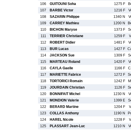
106
GUITOUNI Soha
1275 F
B
107
BARBE Victor
1216 F
V
108
SAZARIN Philippe
1340 N
V
109
CARREY Mathieu
1200 N
B
110
BICHON Maryse
1373 F
S
111
TERRIER Christiane
1259 F
V
112
ROBERT Didier
1481 F
V
113
BUR Lucas
1427 F
C
114
JACKSON Sue
1309 F
S
115
MARTEAU Roland
1420 F
V
116
CAYLA Gaelle
1166 F
C
117
MARIETTE Fabrice
1272 F
S
118
TORTORICI Romain
1242 F
M
119
JOURDAIN Christian
1126 F
S
120
BONNIFAIT Michel
1230 N
V
121
MONDION Valerie
1399 E
S
122
BERARD Martine
1204 F
V
123
COLLAS Anthony
1190 N
P
124
HAREL Nicole
1228 F
V
125
PLASSART Jean-Luc
1210 N
V