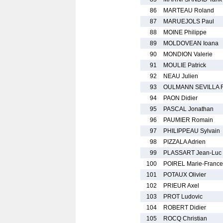
86
MARTEAU Roland
87
MARUEJOLS Paul
88
MOINE Philippe
89
MOLDOVEAN Ioana
90
MONDION Valerie
91
MOULIE Patrick
92
NEAU Julien
93
OULMANN SEVILLA F
94
PAON Didier
95
PASCAL Jonathan
96
PAUMIER Romain
97
PHILIPPEAU Sylvain
98
PIZZALA Adrien
99
PLASSART Jean-Luc
100
POIREL Marie-France
101
POTAUX Olivier
102
PRIEUR Axel
103
PROT Ludovic
104
ROBERT Didier
105
ROCQ Christian