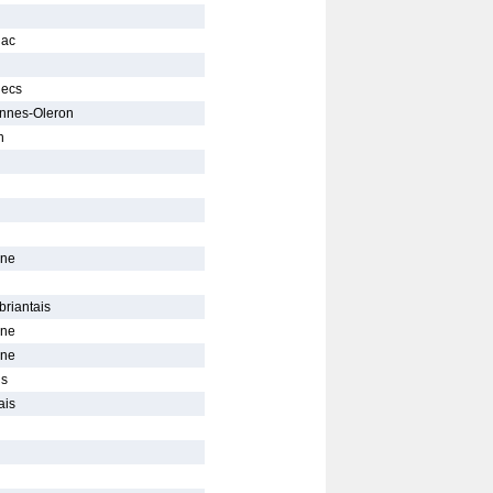
nac
hecs
ennes-Oleron
n
ine
briantais
ine
ine
is
ais