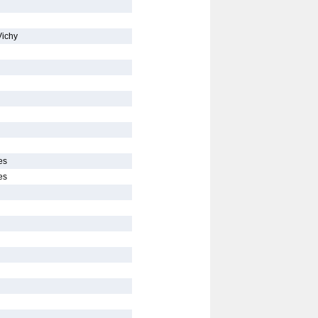
Vichy
es
es