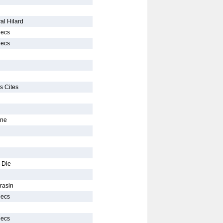
al Hilard
hecs
hecs
s Cites
ine
-Die
rasin
hecs
hecs