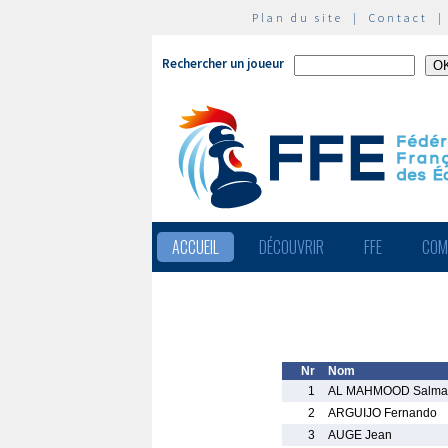
Plan du site
|
Contact
Rechercher un joueur
ACCUEIL
DÉCOUVRIR
FFE
COM
Nr
Nom
1
AL MAHMOOD Salma
2
ARGUIJO Fernando
3
AUGE Jean