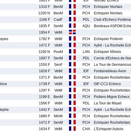
1665 F
VetM
IDF
Nomad' Echecs
1310 F
BenM
PCH
Echiquier Niortais
1200 N
BenM
PCH
Echiquier Niortais
1166 F
CadF
PDL
Club d'Echecs Fontena
1835 F
SenM
AQU
Bordeaux ASPOM Ech
1954 F
VetM
ques
1782 F
VetM
PCH
Echiquier Poitevin
1471 F
VetM
PCH
Aytré - La Rochelle Ec
1190 N
PouM
LAN
Echiquier Nîmois
1697 F
SenM
PDL
Cercle d'Echecs de Na
1550 F
SenF
PCH
La Tour de Germanicus
1828 F
VetM
IDF
Fontainebleau-Avon
1371 F
BenM
PCH
Echiquier Rochefortais
rice
1739 F
VetM
IDF
GIF-CC2-Echecs
1297 F
VetM
PCH
Echiquier Rochefortais
1199 E
BenM
PCH
Poitiers-Migne Echecs
1566 F
VetM
PDL
La Tour de Mayet
tophe
1442 F
SenM
PCH
Aytré - La Rochelle Ec
1860 F
MinM
PCH
Echiquier Rochefortais
1472 F
SenM
PCH
Echiquier Rochefortais
1634 F
VetM
CHA
L'Echiquier Aubois