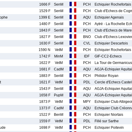
1666 F
SenM
PCH
Echiquier Rochefortais
1529 F
SenM
PCH
Club d'Echecs de Cog
ophe
1399 E
SenM
AQU
Echiquier Agenais
1480 F
SenM
PCH
Aytré - La Rochelle Ec
1843 F
SenM
PCH
Club d'Echecs de Mar
1827 F
SenM
BNO
Club d'Echecs Lexovie
1630 F
SenM
CVL
Echiquier Descartois
1590 N
VetM
PCH
Echiquier Rochefortais
1742 F
MinM
IDF
GIF-CC2-Echecs
1622 F
VetM
PCH
La Tour de Germanicus
1681 F
CadM
AQU
AGJA-Echiquier Aquita
1883 F
SenM
PCH
Philidor Royan
t
1621 F
VetM
PDL
Cercle d'Echecs Castel
1543 F
SenM
AQU
AGJA-Echiquier Aquita
1658 F
PupM
AQU
AGJA-Echiquier Aquita
1873 F
VetM
MPY
Echiquier Club Albigeo
1373 F
CadM
AQU
Echiquier Club Créonn
1522 F
BenM
PCH
Echiquier Niortais
1559 F
VetM
PDL
Fillé sur Sarthe
ude
1698 F
VetM
PCH
Echiquier Poitevin