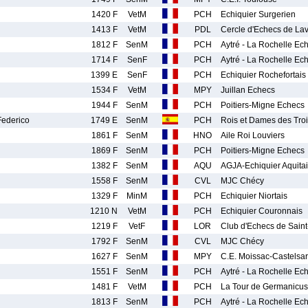
1420 F
VetM
PCH
Echiquier Surgerien
1413 F
VetM
PDL
Cercle d'Echecs de Lav
1812 F
SenM
PCH
Aytré - La Rochelle Ec
1714 F
SenF
PCH
Aytré - La Rochelle Ec
1399 E
SenF
PCH
Echiquier Rochefortais
1534 F
VetM
MPY
Juillan Echecs
1944 F
SenM
PCH
Poitiers-Migne Echecs
ederico
1749 E
SenM
PCH
Rois et Dames des Troi
1861 F
SenM
HNO
Aile Roi Louviers
1869 F
SenM
PCH
Poitiers-Migne Echecs
1382 F
SenM
AQU
AGJA-Echiquier Aquita
1558 F
SenM
CVL
MJC Chécy
1329 F
MinM
PCH
Echiquier Niortais
1210 N
VetM
PCH
Echiquier Couronnais
1219 F
VetF
LOR
Club d'Echecs de Saint
1792 F
SenM
CVL
MJC Chécy
1627 F
SenM
MPY
C.E. Moissac-Castelsar
1551 F
SenM
PCH
Aytré - La Rochelle Ec
1481 F
VetM
PCH
La Tour de Germanicus
1813 F
SenM
PCH
Aytré - La Rochelle Ec