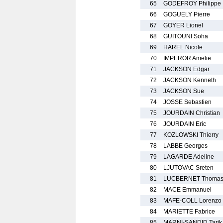
65
GODEFROY Philippe
66
GOGUELY Pierre
67
GOYER Lionel
68
GUITOUNI Soha
69
HAREL Nicole
70
IMPEROR Amelie
71
JACKSON Edgar
72
JACKSON Kenneth
73
JACKSON Sue
74
JOSSE Sebastien
75
JOURDAIN Christian
76
JOURDAIN Eric
77
KOZLOWSKI Thierry
78
LABBE Georges
79
LAGARDE Adeline
80
LJUTOVAC Sreten
81
LUCBERNET Thoma
82
MACE Emmanuel
83
MAFE-COLL Lorenzo
84
MARIETTE Fabrice
85
MARNI-SANDID Tarik