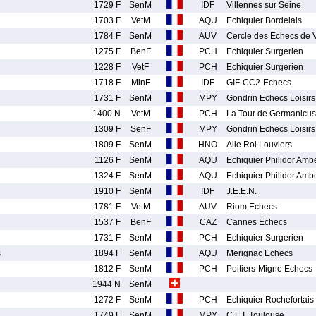
1729 F
SenM
IDF
Villennes sur Seine
1703 F
VetM
AQU
Echiquier Bordelais
1784 F
SenM
AUV
Cercle des Echecs de 
1275 F
BenF
PCH
Echiquier Surgerien
1228 F
VetF
PCH
Echiquier Surgerien
1718 F
MinF
IDF
GIF-CC2-Echecs
1731 F
SenM
MPY
Gondrin Echecs Loisirs
1400 N
VetM
PCH
La Tour de Germanicus
1309 F
SenF
MPY
Gondrin Echecs Loisirs
1809 F
SenM
HNO
Aile Roi Louviers
1126 F
SenM
AQU
Echiquier Philidor Amb
1324 F
SenM
AQU
Echiquier Philidor Amb
1910 F
SenM
IDF
J.E.E.N.
1781 F
VetM
AUV
Riom Echecs
1537 F
BenF
CAZ
Cannes Echecs
1731 F
SenM
PCH
Echiquier Surgerien
s
1894 F
SenM
AQU
Merignac Echecs
1812 F
SenM
PCH
Poitiers-Migne Echecs
1944 N
SenM
1272 F
SenM
PCH
Echiquier Rochefortais
1749 F
SenM
MPY
C.E.I. Toulouse