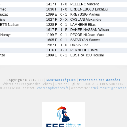
e
1417 F
1 - 0
PELLENC Vincent
amed
1636 F
1 - 0
ERDENEBOLD Enkhtuul
azat
1399 E
0 - 1
KREYSSIG Markus
iste
1627 F
X - X
CASLANI Alexandre
TTI Nathan
1228 F
0 - 1
LAMHENE Elias
1617 F
1 - F
DAHER HASSAN Wilsan
Norayr
1199 E
0 - 1
PECORINI Jean-Marc
1605 F
0 - 1
SAFARYAN Samvel
1587 F
1 - 0
DRAIS Lina
1116 F
X - X
PERNOUD Claire
nzo
1009 E
0 - 1
EUSTRATIOU Housni
Copyright © 2015 FFE |
Mentions légales
|
Protection des données
Fédération Française des Echecs |
6 rue de l'Eglise | 92600 ASNIERES SUR SEINE
01 39 44 65 80
| contact :
contact@ffechecs.fr
| webmestre :
erick.mouret@echecs.as