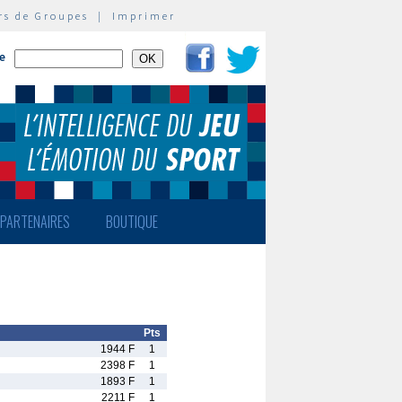
rs de Groupes
|
Imprimer
te
PARTENAIRES
BOUTIQUE
Pts
1944 F
1
2398 F
1
1893 F
1
2211 F
1