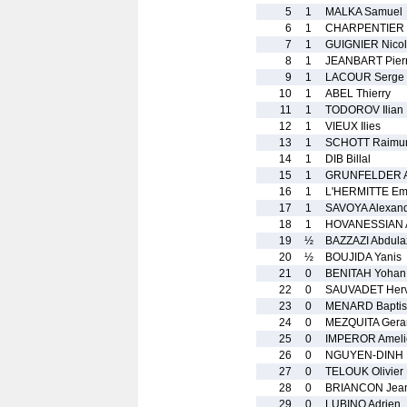
5
1
MALKA Samuel
6
1
CHARPENTIER 
7
1
GUIGNIER Nico
8
1
JEANBART Pier
9
1
LACOUR Serge
10
1
ABEL Thierry
11
1
TODOROV Ilian
12
1
VIEUX Ilies
13
1
SCHOTT Raimu
14
1
DIB Billal
15
1
GRUNFELDER A
16
1
L'HERMITTE E
17
1
SAVOYA Alexan
18
1
HOVANESSIAN 
19
½
BAZZAZI Abdula
20
½
BOUJIDA Yanis
21
0
BENITAH Yohan
22
0
SAUVADET Her
23
0
MENARD Baptis
24
0
MEZQUITA Gera
25
0
IMPEROR Ameli
26
0
NGUYEN-DINH 
27
0
TELOUK Olivier
28
0
BRIANCON Jean
29
0
LUBINO Adrien