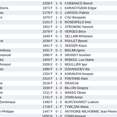
2208 F
1 - 0
CHEBANCE Benoit
Denis
1873 F
0 - 1
KARAGYOZIAN Edgar
las
2179 F
0 - 1
LIARSOU Patrick
re
1870 F
1 - 0
CAU Benjamin
2101 F
1 - 0
ROSENFELD Imre
1852 F
0 - 1
STROWSKI Yannick
2078 F
1 - 0
VERGES Brice
1849 F
0 - 1
SELLAMI M'Hamed
nd
2039 F
X - X
POULET Benoit
1841 F
0 - 1
SEEGER Klaus
nthony
1831 F
0 - 1
BISLIMI Agron
mmanuel
1990 F
X - X
GRANDY Aurelien
dre
1959 F
X - X
REBOUL Lou-Orphe
Armand
1009 E
0 - 1
MOULLIER Igor
ziz
1890 F
1 - 0
DZHANGOEV Ilia
1554 F
X - X
KARAKAYA Huseyin
2410 F
1 - 0
FONTAINE Alain
ve
2018 F
1 - 0
DRAIS Ali
te
1939 F
1 - 0
BILLON Gregory
rd
1511 F
0 - 1
WAKED Olivier
e
1741 F
1 - 0
OTARI Armin
Dominique
1490 F
1 - 0
BURCKHARDT Ludovic
1718 F
1 - F
TYMCZAK Maria
-Philippe
1447 F
0 - 1
ANTHOINE-MILHOMME Jean-Pierre
1650 N
1 - 0
OTARI Armand