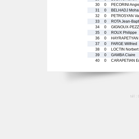
30
0
PECORINI Angi
31
0
BELHADJ Moh
32
0
PETROSYAN Var
33
0
ROTA Jean-Bapt
34
0
GIGNOUX-PEZZE
35
0
ROUX Philippe
36
0
HAYRAPETYAN 
37
0
FARGE Wilfried
38
0
LOCTIN Norbert
39
0
GAMBA Claire
40
0
CARAPETIAN E
tél :