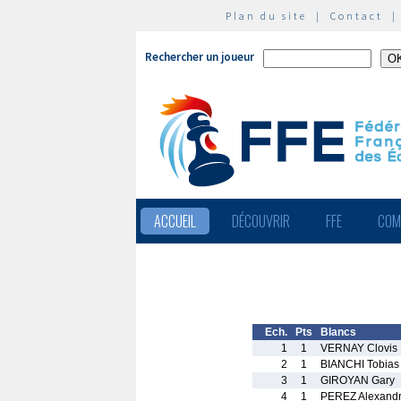
Plan du site
|
Contact
Rechercher un joueur
ACCUEIL
DÉCOUVRIR
FFE
COM
Ech.
Pts
Blancs
1
1
VERNAY Clovis
2
1
BIANCHI Tobias
3
1
GIROYAN Gary
4
1
PEREZ Alexand