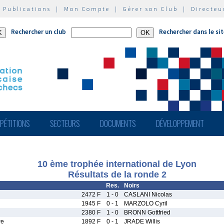
|
Publications
|
Mon Compte
|
Gérer son Club
|
Directeu
Rechercher un club
Rechercher dans le si
PÉTITIONS
SECTEURS
DOCUMENTS
DÉVELOPPEMENT
10 ème trophée international de Lyon
Résultats de la ronde 2
Res.
Noirs
2472 F
1 - 0
CASLANI Nicolas
1945 F
0 - 1
MARZOLO Cyril
2380 F
1 - 0
BRONN Gottfried
re
1892 F
0 - 1
JRADE Willis