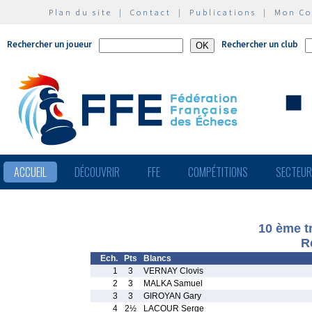
Plan du site
|
Contact
|
Publications
|
Mon C
Rechercher un joueur
Rechercher un club
ACCUEIL
DÉCOUVRIR
FFE
COMPÉTITIONS
SECTEU
10 ème t
R
Ech.
Pts
Blancs
1
3
VERNAY Clovis
2
3
MALKA Samuel
3
3
GIROYAN Gary
4
2½
LACOUR Serge