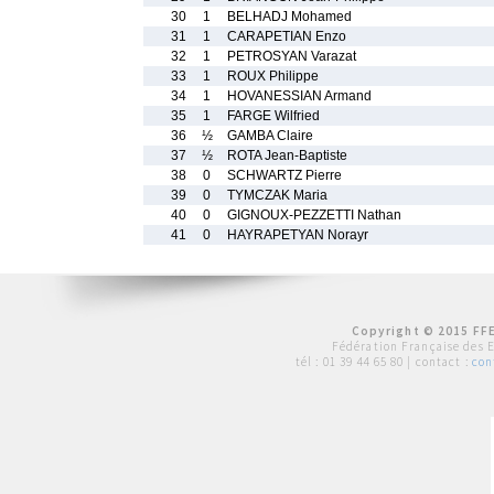
30
1
BELHADJ Mohamed
31
1
CARAPETIAN Enzo
32
1
PETROSYAN Varazat
33
1
ROUX Philippe
34
1
HOVANESSIAN Armand
35
1
FARGE Wilfried
36
½
GAMBA Claire
37
½
ROTA Jean-Baptiste
38
0
SCHWARTZ Pierre
39
0
TYMCZAK Maria
40
0
GIGNOUX-PEZZETTI Nathan
41
0
HAYRAPETYAN Norayr
Copyright © 2015 FFE
Fédération Française des 
tél :
01 39 44 65 80
| contact :
con