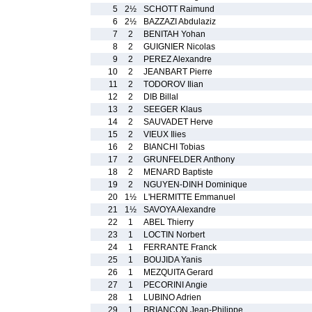
5
2½
SCHOTT Raimund
6
2½
BAZZAZI Abdulaziz
7
2
BENITAH Yohan
8
2
GUIGNIER Nicolas
9
2
PEREZ Alexandre
10
2
JEANBART Pierre
11
2
TODOROV Ilian
12
2
DIB Billal
13
2
SEEGER Klaus
14
2
SAUVADET Herve
15
2
VIEUX Ilies
16
2
BIANCHI Tobias
17
2
GRUNFELDER Anthony
18
2
MENARD Baptiste
19
2
NGUYEN-DINH Dominique
20
1½
L'HERMITTE Emmanuel
21
1½
SAVOYA Alexandre
22
1
ABEL Thierry
23
1
LOCTIN Norbert
24
1
FERRANTE Franck
25
1
BOUJIDA Yanis
26
1
MEZQUITA Gerard
27
1
PECORINI Angie
28
1
LUBINO Adrien
29
1
BRIANCON Jean-Philippe