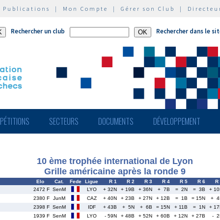
|
Publications
|
Mon Compte
|
Gérer son Club
|
Directeu
Rechercher un club
Rechercher dans le si
PÉTITIONS
SECTEURS
DOCUMENTS
DÉVELOPPEMENT
10 ème trophée international de Lyon
Grille américaine après la ronde 9
Elo
Cat.
Fede
Ligue
R 1
R 2
R 3
R 4
R 5
R 6
R
2472 F
SenM
LYO
+ 32N
+ 19B
+ 36N
+ 7B
= 2N
= 3B
+ 1
2380 F
JunM
CAZ
+ 40N
+ 23B
+ 27N
+ 12B
= 1B
= 15N
+ 4
2398 F
SenM
IDF
+ 43B
+ 5N
+ 6B
= 15N
+ 11B
= 1N
+ 1
1939 F
SenM
LYO
- 59N
+ 48B
+ 52N
+ 60B
+ 12N
+ 27B
- 