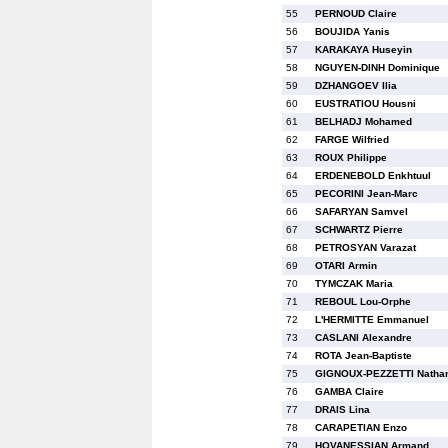
55
PERNOUD Claire
56
BOUJIDA Yanis
57
KARAKAYA Huseyin
58
NGUYEN-DINH Dominique
59
DZHANGOEV Ilia
60
EUSTRATIOU Housni
61
BELHADJ Mohamed
62
FARGE Wilfried
63
ROUX Philippe
64
ERDENEBOLD Enkhtuul
65
PECORINI Jean-Marc
66
SAFARYAN Samvel
67
SCHWARTZ Pierre
68
PETROSYAN Varazat
69
OTARI Armin
70
TYMCZAK Maria
71
REBOUL Lou-Orphe
72
L'HERMITTE Emmanuel
73
CASLANI Alexandre
74
ROTA Jean-Baptiste
75
GIGNOUX-PEZZETTI Natha
76
GAMBA Claire
77
DRAIS Lina
78
CARAPETIAN Enzo
79
HOVANESSIAN Armand