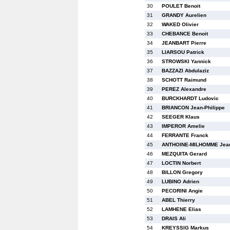
30
POULET Benoit
31
GRANDY Aurelien
32
WAKED Olivier
33
CHEBANCE Benoit
34
JEANBART Pierre
35
LIARSOU Patrick
36
STROWSKI Yannick
37
BAZZAZI Abdulaziz
38
SCHOTT Raimund
39
PEREZ Alexandre
40
BURCKHARDT Ludovic
41
BRIANCON Jean-Philippe
42
SEEGER Klaus
43
IMPEROR Amelie
44
FERRANTE Franck
45
ANTHOINE-MILHOMME Jean
46
MEZQUITA Gerard
47
LOCTIN Norbert
48
BILLON Gregory
49
LUBINO Adrien
50
PECORINI Angie
51
ABEL Thierry
52
LAMHENE Elias
53
DRAIS Ali
54
KREYSSIG Markus