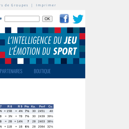
rs de Groupes
|
Imprimer
te
PARTENAIRES
BOUTIQUE
 7
R 8
R 9
Pts
Ka.
Perf
Cu.
0N
+ 15B
= 4N
7½
30
2451
40
B
= 3N
+ 7B
7½
30
2439
39½
7B
= 2B
= 14N
7
28
2403
38½
2N
+ 11B
= 1B
6½
28
2084
32½