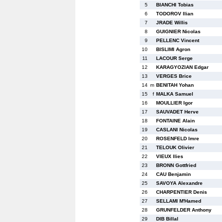
5
BIANCHI Tobias
6
TODOROV Ilian
7
JRADE Willis
8
GUIGNIER Nicolas
9
PELLENC Vincent
10
BISLIMI Agron
11
LACOUR Serge
12
KARAGYOZIAN Edgar
13
VERGES Brice
14
m
BENITAH Yohan
15
f
MALKA Samuel
16
MOULLIER Igor
17
SAUVADET Herve
18
FONTAINE Alain
19
CASLANI Nicolas
20
ROSENFELD Imre
21
TELOUK Olivier
22
VIEUX Ilies
23
BRONN Gottfried
24
CAU Benjamin
25
SAVOYA Alexandre
26
CHARPENTIER Denis
27
SELLAMI M'Hamed
28
GRUNFELDER Anthony
29
DIB Billal