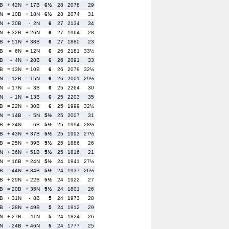
7B
+ 42N
+ 17B
6½
28
2078
29
0N
= 10B
+ 18N
6½
28
2074
31
6N
+ 30B
- 2N
6
27
2134
34
6N
+ 32B
+ 26N
6
27
1964
28
2B
+ 51N
+ 38B
6
27
1880
23
1B
= 6N
= 12N
6
26
2181
33½
4B
- 4N
+ 28B
6
26
2091
33
2B
= 13N
= 10B
6
26
2079
32½
7N
= 12B
= 15N
6
26
2001
29½
1N
= 17N
= 3B
6
25
2264
30
8N
- 1N
= 13B
6
25
2203
35
4B
= 22N
+ 30B
6
25
1999
32½
3N
= 14B
- 5N
5½
25
2007
31
5B
+ 34N
- 6B
5½
25
1994
28½
2B
+ 43N
+ 37B
5½
25
1993
27½
6B
= 25N
+ 39B
5½
25
1886
26
9N
+ 36N
+ 51B
5½
25
1816
21
9N
= 16B
= 24N
5½
24
1941
27½
1B
= 44N
+ 34B
5½
24
1937
26½
1B
+ 29N
= 22B
5½
24
1922
27
5B
= 20B
+ 35N
5½
24
1801
26
7B
+ 31N
- 8B
5
24
1973
28
3B
- 28N
+ 49B
5
24
1912
29
7N
+ 27B
- 11N
5
24
1824
26
5N
- 24B
+ 46N
5
24
1777
25