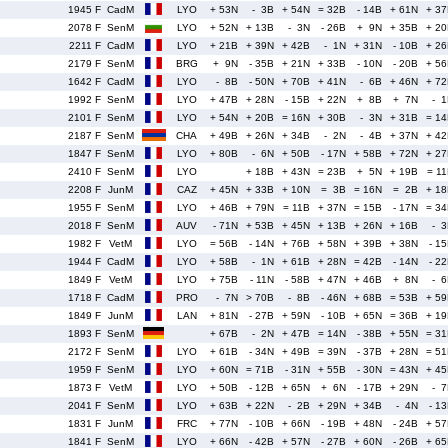
1945 F
CadM
LYO
+ 53N
- 3B
+ 54N
= 32B
- 14B
+ 61N
+ 3
2078 F
SenM
LYO
+ 52N
+ 13B
- 3N
- 26B
+ 9N
+ 35B
+ 2
2211 F
CadM
LYO
+ 21B
+ 39N
+ 42B
- 1N
+ 31N
- 10B
+ 2
2179 F
SenM
BRG
+ 9N
- 35B
+ 21N
+ 33B
- 10N
- 20B
+ 5
1642 F
CadM
LYO
- 8B
- 50N
+ 70B
+ 41N
- 6B
+ 46N
+ 7
1992 F
SenM
LYO
+ 47B
+ 28N
- 15B
+ 22N
+ 8B
+ 7N
- 
2101 F
SenM
LYO
+ 54N
+ 20B
= 16N
+ 30B
- 3N
+ 31B
= 1
2187 F
SenM
CHA
+ 49B
+ 26N
+ 34B
- 2N
- 4B
+ 37N
+ 4
1847 F
SenM
LYO
+ 80B
- 6N
+ 50B
- 17N
+ 58B
+ 72N
+ 2
2410 F
SenM
LYO
+ 18B
+ 43N
= 23B
+ 5N
+ 19B
= 1
2208 F
JunM
CAZ
+ 45N
+ 33B
+ 10N
= 3B
= 16N
= 2B
+ 1
1955 F
SenM
LYO
+ 46B
+ 79N
= 11B
+ 37N
= 15B
- 17N
= 3
2018 F
SenM
AUV
- 71N
+ 53B
+ 45N
+ 13B
+ 26N
+ 16B
- 
1982 F
VetM
LYO
= 56B
- 14N
+ 76B
+ 58N
+ 39B
+ 38N
- 1
1944 F
CadM
LYO
+ 58B
- 1N
+ 61B
+ 28N
= 42B
- 14N
- 2
1849 F
VetM
LYO
+ 75B
- 11N
- 58B
+ 47N
+ 46B
+ 8N
- 
1718 F
CadM
PRO
- 7N
> 70B
- 8B
- 46N
+ 68B
= 53B
+ 5
1849 F
JunM
LAN
+ 81N
- 27B
+ 59N
- 10B
+ 65N
= 36B
+ 1
1893 F
SenM
+ 67B
- 2N
+ 47B
= 14N
- 38B
+ 55N
= 3
2172 F
SenM
LYO
+ 61B
- 34N
+ 49B
= 39N
- 37B
+ 28N
= 5
1959 F
SenM
LYO
+ 60N
= 71B
- 31N
+ 55B
- 30N
= 43N
+ 4
1873 F
VetM
LYO
+ 50B
- 12B
+ 65N
+ 6N
- 17B
+ 29N
- 
2041 F
SenM
LYO
+ 63B
+ 22N
- 2B
+ 29N
+ 34B
- 4N
- 1
1831 F
JunM
FRC
+ 77N
- 10B
+ 66N
- 19B
+ 48N
- 24B
+ 5
1841 F
SenM
LYO
+ 66N
- 42B
+ 57N
- 27B
+ 60N
- 26B
+ 6