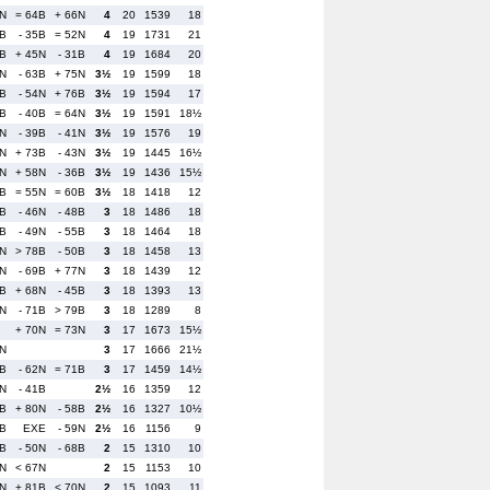
2N
= 64B
+ 66N
4
20
1539
18
8B
- 35B
= 52N
4
19
1731
21
8B
+ 45N
- 31B
4
19
1684
20
3N
- 63B
+ 75N
3½
19
1599
18
1B
- 54N
+ 76B
3½
19
1594
17
0B
- 40B
= 64N
3½
19
1591
18½
3N
- 39B
- 41N
3½
19
1576
19
4N
+ 73B
- 43N
3½
19
1445
16½
7N
+ 58N
- 36B
3½
19
1436
15½
2B
= 55N
= 60B
3½
18
1418
12
9B
- 46N
- 48B
3
18
1486
18
4B
- 49N
- 55B
3
18
1464
18
0N
> 78B
- 50B
3
18
1458
13
8N
- 69B
+ 77N
3
18
1439
12
6B
+ 68N
- 45B
3
18
1393
13
0N
- 71B
> 79B
3
18
1289
8
+ 70N
= 73N
3
17
1673
15½
9N
3
17
1666
21½
1B
- 62N
= 71B
3
17
1459
14½
5N
- 41B
2½
16
1359
12
4B
+ 80N
- 58B
2½
16
1327
10½
9B
EXE
- 59N
2½
16
1156
9
3B
- 50N
- 68B
2
15
1310
10
1N
< 67N
2
15
1153
10
6N
+ 81B
< 70N
2
15
1093
11