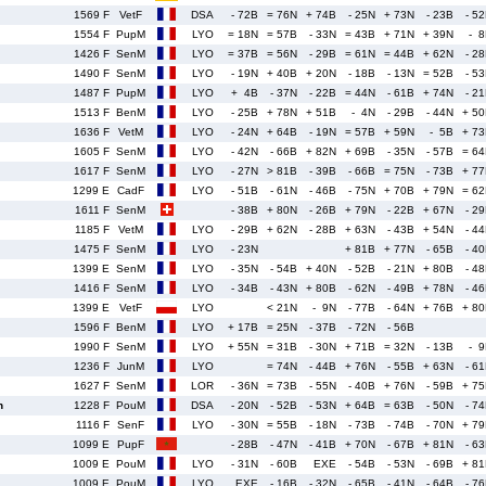
1569 F
VetF
DSA
- 72B
= 76N
+ 74B
- 25N
+ 73N
- 23B
- 5
1554 F
PupM
LYO
= 18N
= 57B
- 33N
= 43B
+ 71N
+ 39N
- 
1426 F
SenM
LYO
= 37B
= 56N
- 29B
= 61N
= 44B
+ 62N
- 2
1490 F
SenM
LYO
- 19N
+ 40B
+ 20N
- 18B
- 13N
= 52B
- 5
1487 F
PupM
LYO
+ 4B
- 37N
- 22B
= 44N
- 61B
+ 74N
- 2
1513 F
BenM
LYO
- 25B
+ 78N
+ 51B
- 4N
- 29B
- 44N
+ 5
1636 F
VetM
LYO
- 24N
+ 64B
- 19N
= 57B
+ 59N
- 5B
+ 7
1605 F
SenM
LYO
- 42N
- 66B
+ 82N
+ 69B
- 35N
- 57B
= 6
1617 F
SenM
LYO
- 27N
> 81B
- 39B
- 66B
= 75N
- 73B
+ 7
1299 E
CadF
LYO
- 51B
- 61N
- 46B
- 75N
+ 70B
+ 79N
= 6
1611 F
SenM
- 38B
+ 80N
- 26B
+ 79N
- 22B
+ 67N
- 2
1185 F
VetM
LYO
- 29B
+ 62N
- 28B
+ 63N
- 43B
+ 54N
- 4
1475 F
SenM
LYO
- 23N
+ 81B
+ 77N
- 65B
- 4
1399 E
SenM
LYO
- 35N
- 54B
+ 40N
- 52B
- 21N
+ 80B
- 4
1416 F
SenM
LYO
- 34B
- 43N
+ 80B
- 62N
- 49B
+ 78N
- 4
1399 E
VetF
LYO
< 21N
- 9N
- 77B
- 64N
+ 76B
+ 8
1596 F
BenM
LYO
+ 17B
= 25N
- 37B
- 72N
- 56B
1990 F
SenM
LYO
+ 55N
= 31B
- 30N
+ 71B
= 32N
- 13B
- 
1236 F
JunM
LYO
= 74N
- 44B
+ 76N
- 55B
+ 63N
- 6
1627 F
SenM
LOR
- 36N
= 73B
- 55N
- 40B
+ 76N
- 59B
+ 7
n
1228 F
PouM
DSA
- 20N
- 52B
- 53N
+ 64B
= 63B
- 50N
- 7
1116 F
SenF
LYO
- 30N
= 55B
- 18N
- 73B
- 74B
- 70N
+ 7
1099 E
PupF
- 28B
- 47N
- 41B
+ 70N
- 67B
+ 81N
- 6
1009 E
PouM
LYO
- 31N
- 60B
EXE
- 54B
- 53N
- 69B
+ 8
1009 E
PouM
LYO
EXE
- 16B
- 32N
- 65B
- 41N
- 64B
- 7