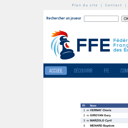
Plan du site
|
Contact
Rechercher un joueur
ACCUEIL
DÉCOUVRIR
FFE
COM
Pl
Nom
1
m
VERNAY Clovis
2
m
GIROYAN Gary
3
m
MARZOLO Cyril
4
MENARD Baptiste