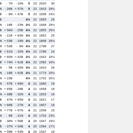
6B
- 7N
- 16N
5
23
2020
30
3N
- 26B
+ 57N
5
23
1915
28½
9B
- 8N
+ 47B
5
23
1838
24½
8B
4½
22
1955
26
6N
- 18B
- 23N
4½
22
1948
28½
3B
+ 56N
- 25B
4½
22
1855
25½
0N
- 21B
+ 63N
4½
22
1852
25
5N
+ 53B
- 19N
4½
22
1808
26½
3N
+ 52B
- 9N
4½
22
1798
27
7B
+ 61N
- 20N
4½
22
1789
24
7B
+ 60N
= 42B
4½
22
1643
16½
4B
+ 74N
+ 61B
4½
22
1582
16½
2N
- 5B
= 40N
4½
21
1910
28
5N
- 19B
+ 62B
4½
21
1773
20½
6N
= 23B
4½
21
1702
20½
5N
- 57B
+ 69N
4
21
1660
19
9N
+ 65B
- 29B
4
21
1658
18
9N
+ 48B
- 32N
4
21
1653
19
8B
- 47N
+ 65N
4
21
1621
17
2N
+ 66B
- 27N
4
21
1607
19
0N
+ 77B
+ 67N
4
21
1558
15
4N
- 9B
- 21N
4
20
1703
23½
5B
- 38N
= 56B
4
20
1647
19½
8B
- 37N
= 54B
4
20
1594
17½
1N
+ 59B
= 53N
4
20
1547
18