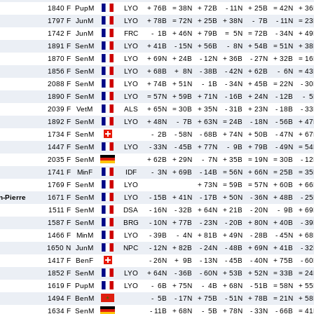
1840 F
PupM
LYO
+ 76B
= 38N
+ 72B
- 11N
+ 25B
= 42N
+ 3
1797 F
JunM
LYO
+ 78B
= 72N
+ 25B
+ 38N
- 7B
- 11N
= 2
1742 F
JunM
FRC
- 1B
+ 46N
+ 79B
= 5N
= 72B
- 34N
+ 4
1891 F
SenM
LYO
+ 41B
- 15N
+ 56B
- 8N
+ 54B
= 51N
+ 3
1870 F
SenM
LYO
+ 69N
+ 24B
- 12N
+ 36B
- 27N
+ 32B
= 1
1856 F
SenM
LYO
+ 68B
+ 8N
- 38B
- 42N
+ 62B
- 6N
= 4
2088 F
SenM
LYO
+ 74B
+ 51N
- 1B
- 34N
+ 45B
= 22N
- 3
1890 F
SenM
LYO
= 57N
+ 59B
+ 71N
- 16B
+ 24N
- 12B
- 
2039 F
VetM
ALS
+ 65N
= 30B
+ 35N
- 31B
+ 23N
- 18B
- 3
1892 F
SenM
LYO
+ 48N
- 7B
+ 63N
= 24B
- 18N
- 56B
+ 4
1734 F
SenM
- 2B
- 58N
- 68B
+ 74N
+ 50B
- 47N
+ 6
1447 F
SenM
LYO
- 33N
- 45B
+ 77N
- 9B
+ 79B
- 49N
= 5
2035 F
SenM
+ 62B
+ 29N
- 7N
+ 35B
= 19N
= 30B
- 1
1741 F
MinF
IDF
- 3N
+ 69B
- 14B
= 56N
+ 66N
= 25B
= 3
1769 F
SenM
LYO
+ 73N
= 59B
= 57N
+ 60B
+ 6
-Pierre
1671 F
SenM
LYO
- 15B
+ 41N
- 17B
+ 50N
- 36N
+ 48B
- 2
1511 F
SenM
DSA
- 16N
- 32B
+ 64N
+ 21B
- 20N
- 9B
+ 6
1587 F
SenM
BRG
- 10N
+ 77B
- 23N
- 20B
+ 80N
+ 40B
- 3
1466 F
MinM
LYO
- 39B
- 4N
+ 81B
+ 49N
- 28B
- 45N
+ 6
1650 N
JunM
NPC
- 12N
+ 82B
- 24N
- 48B
+ 69N
+ 41B
- 3
1417 F
BenF
- 26N
+ 9B
- 13N
- 45B
- 40N
+ 75B
- 6
1852 F
SenM
LYO
+ 64N
- 36B
- 60N
+ 53B
+ 52N
= 33B
= 2
1619 F
PupM
LYO
- 6B
+ 75N
- 4B
+ 68N
- 51B
= 58N
+ 5
1494 F
BenM
- 5B
- 17N
+ 75B
- 51N
+ 78B
= 21N
+ 5
1634 F
SenM
- 11B
+ 68N
- 5B
+ 78N
- 33N
- 66B
= 4