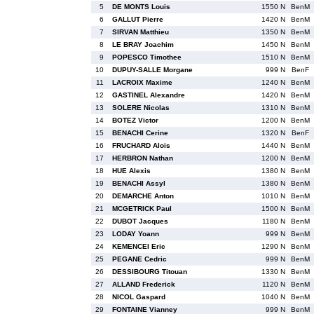
5
DE MONTS Louis
1550 N
BenM
6
GALLUT Pierre
1420 N
BenM
7
SIRVAN Matthieu
1350 N
BenM
8
LE BRAY Joachim
1450 N
BenM
9
POPESCO Timothee
1510 N
BenM
10
DUPUY-SALLE Morgane
999 N
BenF
11
LACROIX Maxime
1240 N
BenM
12
GASTINEL Alexandre
1420 N
BenM
13
SOLERE Nicolas
1310 N
BenM
14
BOTEZ Victor
1200 N
BenM
15
BENACHI Cerine
1320 N
BenF
16
FRUCHARD Alois
1440 N
BenM
17
HERBRON Nathan
1200 N
BenM
18
HUE Alexis
1380 N
BenM
19
BENACHI Assyl
1380 N
BenM
20
DEMARCHE Anton
1010 N
BenM
21
MCGETRICK Paul
1500 N
BenM
22
DUBOT Jacques
1180 N
BenM
23
LODAY Yoann
999 N
BenM
24
KEMENCEI Eric
1290 N
BenM
25
PEGANE Cedric
999 N
BenM
26
DESSIBOURG Titouan
1330 N
BenM
27
ALLAND Frederick
1120 N
BenM
28
NICOL Gaspard
1040 N
BenM
29
FONTAINE Vianney
999 N
BenM