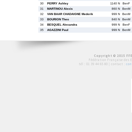
30
PERRY Ashley
1140 N
BenF
31
MARTINOU Alexis
860 N
BenM
32
VAN BAAR CHADAIGNE Mederik
999 N
BenM
33
BOURION Theo
840 N
BenM
34
BESQUEL Alexandra
999 N
BenF
35
AGAZZINI Paul
999 N
BenM
Copyright © 2015 FFE
Fédération Française des 
tél :
01 39 44 65 80
| contact :
con