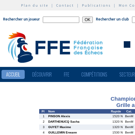
Plan du site
|
Contact
|
Publications
|
Mon C
Rechercher un joueur
Rechercher un club
ACCUEIL
DÉCOUVRIR
FFE
COMPÉTITIONS
SECTEU
Champion
Grille 
Pl
Nom
Rapide
Cat.
1
PINSON Alexis
1520 N
BenM
2
DARTHENUCQ Sacha
1320 N
BenM
3
GUYET Maxime
1320 N
BenM
4
GUILLEMIN Erwann
1530 N
BenM