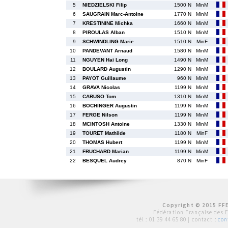
5
NIEDZIELSKI Filip
1500 N
MinM
6
SAUGRAIN Marc-Antoine
1770 N
MinM
7
KRESTININE Michka
1660 N
MinM
8
PIROULAS Alban
1510 N
MinM
9
SCHWINDLING Marie
1510 N
MinF
10
PANDEVANT Arnaud
1580 N
MinM
11
NGUYEN Hai Long
1490 N
MinM
12
BOULARD Augustin
1290 N
MinM
13
PAYOT Guillaume
960 N
MinM
14
GRAVA Nicolas
1199 N
MinM
15
CARUSO Tom
1310 N
MinM
16
BOCHINGER Augustin
1199 N
MinM
17
FERGE Nilson
1199 N
MinM
18
MCINTOSH Antoine
1330 N
MinM
19
TOURET Mathilde
1180 N
MinF
20
THOMAS Hubert
1199 N
MinM
21
FRUCHARD Marian
1199 N
MinM
22
BESQUEL Audrey
870 N
MinF
Copyright © 2015 FFE
Fédération Française des 
tél :
01 39 44 65 80
| contact :
con