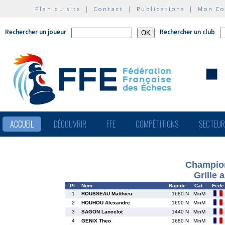
Plan du site
|
Contact
|
Publications
|
Mon C
Rechercher un joueur
Rechercher un club
ACCUEIL
DÉCOUVRIR
FFE
COMPÉTITIONS
SECTEU
Champion
Grille 
Pl
Nom
Rapide
Cat.
Fede
1
ROUSSEAU Matthieu
1680 N
MinM
2
HOUHOU Alexandre
1690 N
MinM
3
SAGON Lancelot
1440 N
MinM
4
GENIX Theo
1680 N
MinM