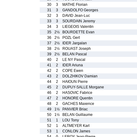
30
3
MATHE Florian
31
3
GANDOLFO Georges
32
3
DAVID Jean-Luc
33
3
SOURDAIN Jeremy
34
3
LIEGEOIS Valentin
35
2½
BOURDETTE Evan
36
2½
POZL Gert
37
2½
IDER Jargalan
38
2½
ROUAST Joseph
39
2½
BELAN Pascal
40
2
LE NY Pascal
41
2
IDER Ariuna
42
2
COPE Ewen
43
2
DOLZHIKOV Damian
44
2
HAIOUN Pierre
45
2
DUPUY-SALLE Morgane
46
2
HASOVIC Fabrice
47
2
HONORE Quentin
48
2
GACHES Maxence
49
1½
PANVIER Briac
50
1½
BELAN Guillaume
51
1
LOU Tony
52
1
ALTMEYER Karl
53
1
CONLON James
54
0
LEROY Jean-Pierre