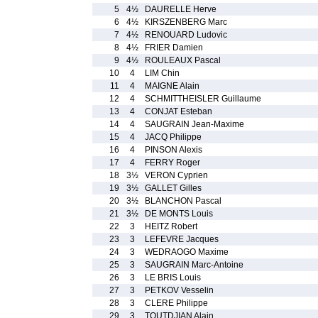
5
4½
DAURELLE Herve
6
4½
KIRSZENBERG Marc
7
4½
RENOUARD Ludovic
8
4½
FRIER Damien
9
4½
ROULEAUX Pascal
10
4
LIM Chin
11
4
MAIGNE Alain
12
4
SCHMITTHEISLER Guillaume
13
4
CONJAT Esteban
14
4
SAUGRAIN Jean-Maxime
15
4
JACQ Philippe
16
4
PINSON Alexis
17
4
FERRY Roger
18
3½
VERON Cyprien
19
3½
GALLET Gilles
20
3½
BLANCHON Pascal
21
3½
DE MONTS Louis
22
3
HEITZ Robert
23
3
LEFEVRE Jacques
24
3
WEDRAOGO Maxime
25
3
SAUGRAIN Marc-Antoine
26
3
LE BRIS Louis
27
3
PETKOV Vesselin
28
3
CLERE Philippe
29
3
TOUTDJIAN Alain