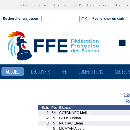
Plan du site
|
Contact
|
Publications
|
Mon C
Rechercher un joueur
Rechercher un club
ACCUEIL
DÉCOUVRIR
FFE
COMPÉTITIONS
SECTEU
12
R
Ech.
Pts
Blancs
1
5½
COTONNEC Melkior
2
5
GELIS Dorian
3
5
PARTAC Elena
4
5
LICAYAN Albert