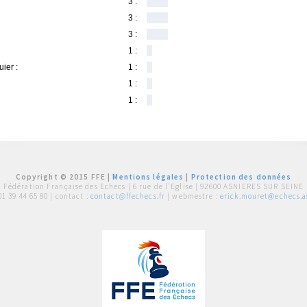
3 :
3 :
3 :
1 :
uier :
1 :
1 :
1 :
Copyright © 2015 FFE |
Mentions légales
|
Protection des données
Fédération Française des Echecs |
6 rue de l'Eglise | 92600 ASNIERES SUR SEINE
01 39 44 65 80
| contact :
contact@ffechecs.fr
| webmestre :
erick.mouret@echecs.as