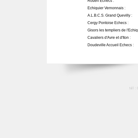
Rouen Echecs :
Echiquier Vernonnais :
A.L.B.C.S. Grand Quevilly :
Cergy Pontoise Echecs :
Gisors les templiers de l'Echiq
Cavaliers d'Avre et d'Iton :
Doudeville Accueil Echecs :
tél :