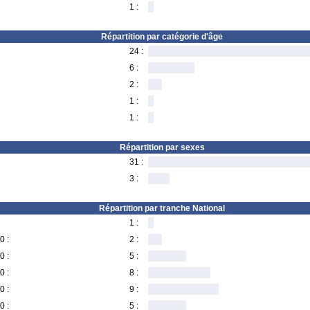
1 :
Répartition par catégorie d'âge
24 :
6 :
2 :
1 :
1 :
Répartition par sexes
31 :
3 :
Répartition par tranche National
1 :
0 :
2 :
0 :
5 :
0 :
8 :
0 :
9 :
0 :
5 :