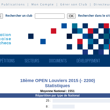
|
Publications
|
Mon Compte
|
Gérer son Club
|
Directeu
Rechercher un club
Rechercher dans le si
PÉTITIONS
SECTEURS
DOCUMENTS
DÉVELOPPEMENT
18ème OPEN Louviers 2015 (- 2200)
Statistiques
Moyenne National : 1551
Répartition par type de National
25 :
8 :