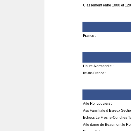
Classement entre 1000 et 120
France :
Haute-Normandie :
Ile-de-France :
Aile Roi Louviers :
Ass Familliale d Evreux Secti
Echecs Le Fresne-Conches To
Aile dame de Beaumont le Rog