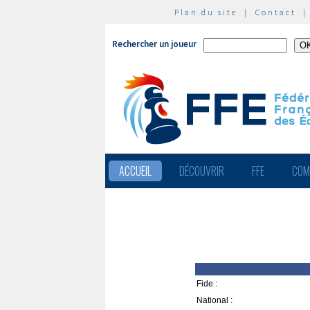
Plan du site
|
Contact
Rechercher un joueur
ACCUEIL
DÉCOUVRIR
FFE
COM
Fide :
National :