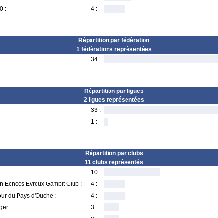
0 :
4 :
Répartition par fédération
1 fédérations représentées
34 :
Répartition par ligues
2 ligues représentées
33 :
1 :
Répartition par clubs
11 clubs représentés
10 :
on Echecs Evreux Gambit Club :
4 :
ur du Pays d'Ouche :
4 :
er :
3 :