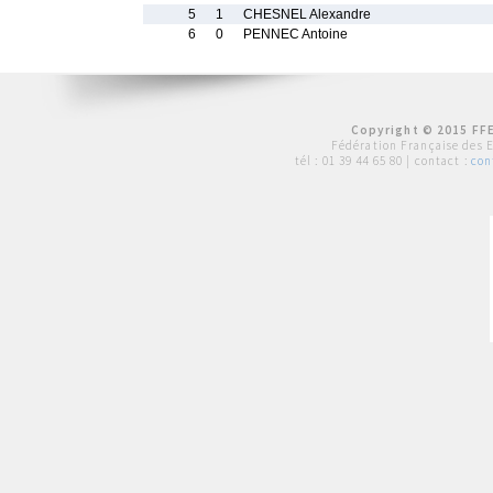
5
1
CHESNEL Alexandre
6
0
PENNEC Antoine
Copyright © 2015 FFE
Fédération Française des 
tél :
01 39 44 65 80
| contact :
con