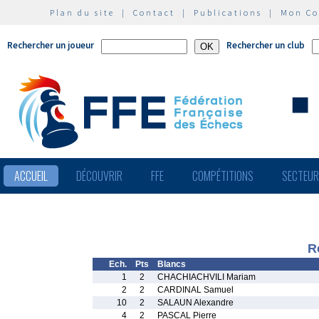
Plan du site
|
Contact
|
Publications
|
Mon C
Rechercher un joueur
Rechercher un club
ACCUEIL
DÉCOUVRIR
FFE
COMPÉTITIONS
SECTEU
R
Ech.
Pts
Blancs
1
2
CHACHIACHVILI Mariam
2
2
CARDINAL Samuel
10
2
SALAUN Alexandre
4
2
PASCAL Pierre