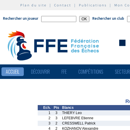
Plan du site
|
Contact
|
Publications
|
Mon C
Rechercher un joueur
Rechercher un club
ACCUEIL
DÉCOUVRIR
FFE
COMPÉTITIONS
SECTEU
R
Ech.
Pts
Blancs
1
3
THIERY Leo
2
3
LEFEBVRE Etienne
3
2
CRESSWELL Patrick
4
2
KOZHANOV Alexandre