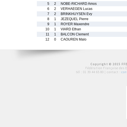
5
2
NOBE-RICHARD Amos
6
2
VERHAEGEN Lucas
7
2
BRINKHUYSEN Evy
8
1
JEZEQUEL Pierre
9
1
ROYER Maxendre
10
1
VIARD Ethan
11
1
BALCON Clement
12
0
CAOUREN Malo
Copyright © 2015 FFE
Fédération Française des 
tél :
01 39 44 65 80
| contact :
con