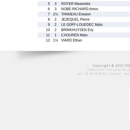
5
3
ROYER Maxendre
6
3
NOBE-RICHARD Amos
7
2½
TANNEAU Erwann
8
2
JEZEQUEL Pierre
9
2
LE GOFF-LOUEDEC Malo
10
2
BRINKHUYSEN Evy
11
1
CAOUREN Malo
12
1½
VIARD Ethan
Copyright © 2015 FFE
Fédération Française des 
tél :
01 39 44 65 80
| contact :
con