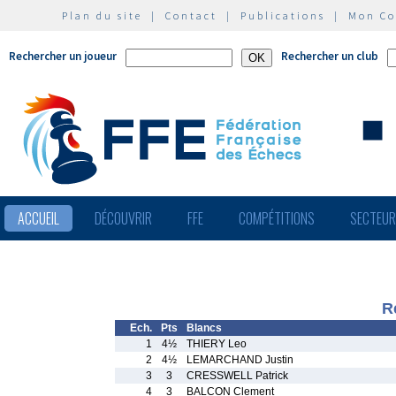
Plan du site
|
Contact
|
Publications
|
Mon C
Rechercher un joueur
Rechercher un club
ACCUEIL
DÉCOUVRIR
FFE
COMPÉTITIONS
SECTEU
R
Ech.
Pts
Blancs
1
4½
THIERY Leo
2
4½
LEMARCHAND Justin
3
3
CRESSWELL Patrick
4
3
BALCON Clement