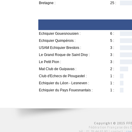
Bretagne :
25 :
Echiquier Gouesnousien :
6 :
Echiquier Quimpérois :
5 :
USAM Echiquier Brestois :
3 :
Le Grand Roque de Saint Divy :
3 :
Le Petit Pion :
3 :
Mat Club de Guipavas :
2 :
Club d'Echecs de Plougastel :
1 :
Echiquier du Léon - Lesneven :
1 :
Echiquier du Pays Fouesnantais :
1 :
Copyright © 2015 FFE
Fédération Française des 
tél :
01 39 44 65 80
| contact :
con