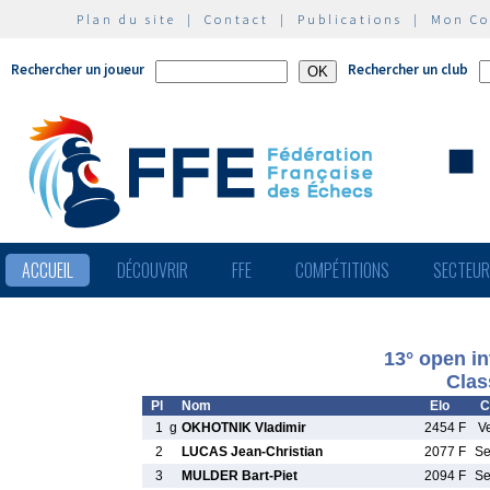
Plan du site
|
Contact
|
Publications
|
Mon C
Rechercher un joueur
Rechercher un club
ACCUEIL
DÉCOUVRIR
FFE
COMPÉTITIONS
SECTEU
13° open in
Clas
Pl
Nom
Elo
C
1
g
OKHOTNIK Vladimir
2454 F
V
2
LUCAS Jean-Christian
2077 F
S
3
MULDER Bart-Piet
2094 F
S