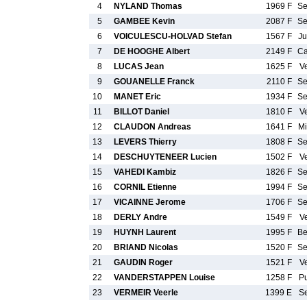
4
NYLAND Thomas
1969 F
S
5
GAMBEE Kevin
2087 F
S
6
VOICULESCU-HOLVAD Stefan
1567 F
J
7
DE HOOGHE Albert
2149 F
C
8
LUCAS Jean
1625 F
V
9
GOUANELLE Franck
2110 F
S
10
MANET Eric
1934 F
S
11
BILLOT Daniel
1810 F
V
12
CLAUDON Andreas
1641 F
M
13
LEVERS Thierry
1808 F
S
14
DESCHUYTENEER Lucien
1502 F
V
15
VAHEDI Kambiz
1826 F
S
16
CORNIL Etienne
1994 F
S
17
VICAINNE Jerome
1706 F
S
18
DERLY Andre
1549 F
V
19
HUYNH Laurent
1995 F
B
20
BRIAND Nicolas
1520 F
S
21
GAUDIN Roger
1521 F
V
22
VANDERSTAPPEN Louise
1258 F
P
23
VERMEIR Veerle
1399 E
S