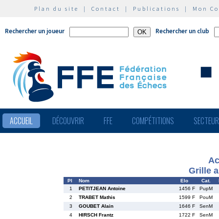
Plan du site
|
Contact
|
Publications
|
Mon C
Rechercher un joueur
Rechercher un club
ACCUEIL
DÉCOUVRIR
FFE
COMPÉTITIONS
SECTEU
Ac
Grille 
Pl
Nom
Elo
Cat.
1
PETITJEAN Antoine
1456 F
PupM
2
TRABET Mathis
1599 F
PouM
3
GOUBET Alain
1646 F
SenM
4
HIRSCH Frantz
1722 F
SenM