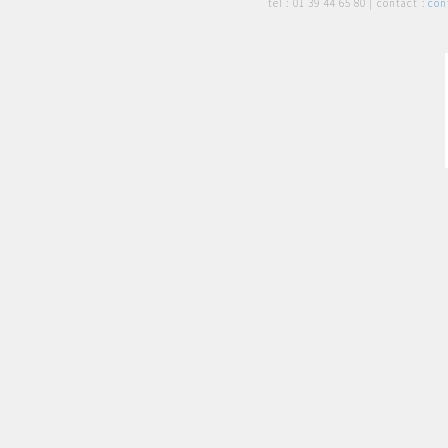
tél :
01 39 44 65 80
| contact :
con