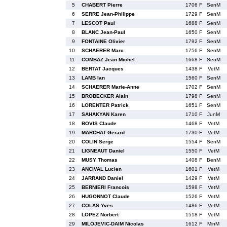
5
CHABERT Pierre
1706 F
SenM
6
SERRE Jean-Philippe
1729 F
SenM
7
LESCOT Paul
1688 F
SenM
8
BLANC Jean-Paul
1650 F
SenM
9
FONTAINE Olivier
1792 F
SenM
10
SCHAERER Marc
1756 F
SenM
11
COMBAZ Jean Michel
1668 F
SenM
12
BERTAT Jacques
1438 F
VetM
13
LAMB Ian
1560 F
SenM
14
SCHAERER Marie-Anne
1702 F
SenM
15
BROBECKER Alain
1798 F
SenM
16
LORENTER Patrick
1651 F
SenM
17
SAHAKYAN Karen
1710 F
JunM
18
BOVIS Claude
1468 F
VetM
19
MARCHAT Gerard
1730 F
VetM
20
COLIN Serge
1554 F
SenM
21
LIGNEAUT Daniel
1550 F
VetM
22
MUSY Thomas
1408 F
BenM
23
ANCIVAL Lucien
1601 F
VetM
24
JARRAND Daniel
1429 F
VetM
25
BERNIERI Francois
1598 F
VetM
26
HUGONNOT Claude
1526 F
VetM
27
COLAS Yves
1486 F
VetM
28
LOPEZ Norbert
1518 F
VetM
29
MILOJEVIC-DAIM Nicolas
1612 F
MinM