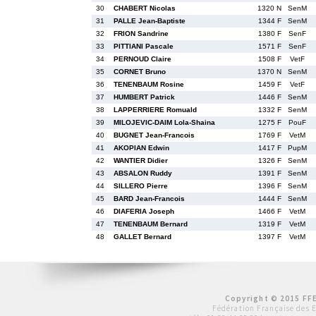
30
CHABERT Nicolas
1320 N
SenM
31
PALLE Jean-Baptiste
1344 F
SenM
32
FRION Sandrine
1380 F
SenF
33
PITTIANI Pascale
1571 F
SenF
34
PERNOUD Claire
1508 F
VetF
35
CORNET Bruno
1370 N
SenM
36
TENENBAUM Rosine
1459 F
VetF
37
HUMBERT Patrick
1446 F
SenM
38
LAPPERRIERE Romuald
1332 F
SenM
39
MILOJEVIC-DAIM Lola-Shaina
1275 F
PouF
40
BUGNET Jean-Francois
1769 F
VetM
41
AKOPIAN Edwin
1417 F
PupM
42
WANTIER Didier
1326 F
SenM
43
ABSALON Ruddy
1391 F
SenM
44
SILLERO Pierre
1396 F
SenM
45
BARD Jean-Francois
1444 F
SenM
46
DIAFERIA Joseph
1466 F
VetM
47
TENENBAUM Bernard
1319 F
VetM
48
GALLET Bernard
1397 F
VetM
Copyright © 2015 FFE
Fédération Française des 