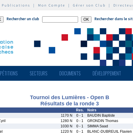
|
Publications
|
Mon Compte
|
Gérer son Club
|
Directeu
Rechercher un club
Rechercher dans le si
PÉTITIONS
SECTEURS
DOCUMENTS
DÉVELOPPEMENT
Tournoi des Lumières - Open B
Résultats de la ronde 3
Res.
Noirs
1170 N
0 - 1
BAUDIN Baptiste
ril
1280 N
0 - 1
GRONDIN Thomas
1030 N
0 - 1
SIMMA Saad
el
1220 N
0 - 1
BLANC-DUBREUIL Flavien