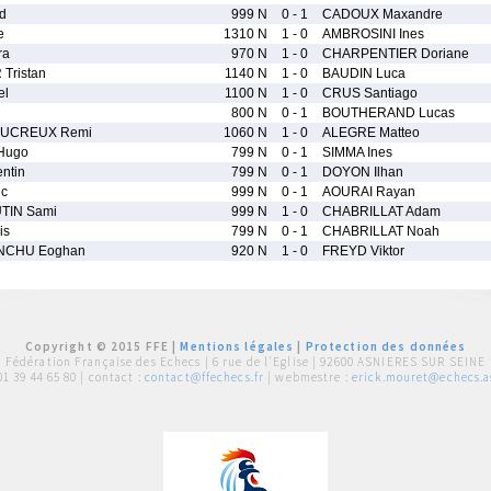
d
999 N
0 - 1
CADOUX Maxandre
e
1310 N
1 - 0
AMBROSINI Ines
ra
970 N
1 - 0
CHARPENTIER Doriane
Tristan
1140 N
1 - 0
BAUDIN Luca
el
1100 N
1 - 0
CRUS Santiago
800 N
0 - 1
BOUTHERAND Lucas
UCREUX Remi
1060 N
1 - 0
ALEGRE Matteo
Hugo
799 N
0 - 1
SIMMA Ines
ntin
799 N
0 - 1
DOYON Ilhan
ic
999 N
0 - 1
AOURAI Rayan
TIN Sami
999 N
1 - 0
CHABRILLAT Adam
is
799 N
0 - 1
CHABRILLAT Noah
NCHU Eoghan
920 N
1 - 0
FREYD Viktor
Copyright © 2015 FFE |
Mentions légales
|
Protection des données
Fédération Française des Echecs |
6 rue de l'Eglise | 92600 ASNIERES SUR SEINE
01 39 44 65 80
| contact :
contact@ffechecs.fr
| webmestre :
erick.mouret@echecs.as