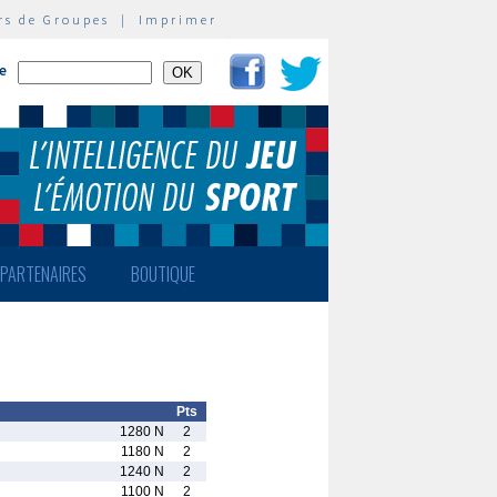
rs de Groupes
|
Imprimer
te
PARTENAIRES
BOUTIQUE
Pts
1280 N
2
1180 N
2
1240 N
2
1100 N
2