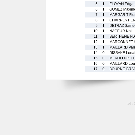
5
1
ELOYAN Edgar
6
1
GOMEZ Maxim
7
1
MARGARIT Flo
8
1
CHARPENTIER 
9
1
DETRAZ Samu
10
1
NACEUR Nail
11
1
BERTHENET-D
12
1
MARCONNET 
13
1
MAILLARD Vale
14
0
DISSAKE Lena
15
0
MEKHLOUK LU
16
0
MAILLARD Lou
17
0
BOURNE-BRA
tél :