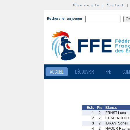
Plan du site
|
Contact
Rechercher un joueur
ACCUEIL
DÉCOUVRIR
FFE
COM
Ech.
Pts
Blancs
1
2
ERNST Luca
2
2
CHATENOUD Cy
3
2
IDRANI Soheil
4
2
HAOUR Rapha