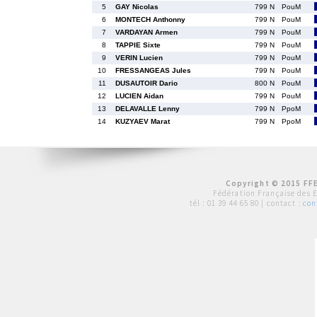
5
GAY Nicolas
799 N
PouM
6
MONTECH Anthonny
799 N
PouM
7
VARDAYAN Armen
799 N
PouM
8
TAPPIE Sixte
799 N
PouM
9
VERIN Lucien
799 N
PouM
10
FRESSANGEAS Jules
799 N
PouM
11
DUSAUTOIR Dario
800 N
PouM
12
LUCIEN Aidan
799 N
PouM
13
DELAVALLE Lenny
799 N
PpoM
14
KUZYAEV Marat
799 N
PpoM
Copyright © 2015 FFE
Fédération Française des 
tél :
01 39 44 65 80
| contact :
con