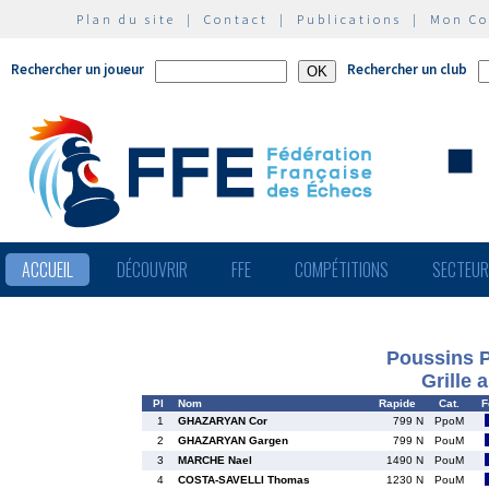
Plan du site
|
Contact
|
Publications
|
Mon C
Rechercher un joueur
Rechercher un club
ACCUEIL
DÉCOUVRIR
FFE
COMPÉTITIONS
SECTEU
Poussins P
Grille 
Pl
Nom
Rapide
Cat.
F
1
GHAZARYAN Cor
799 N
PpoM
2
GHAZARYAN Gargen
799 N
PouM
3
MARCHE Nael
1490 N
PouM
4
COSTA-SAVELLI Thomas
1230 N
PouM