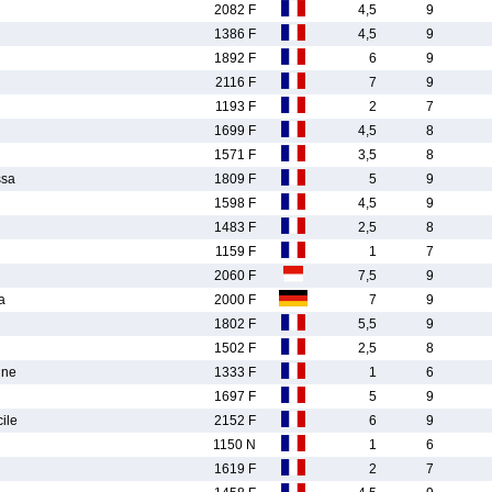
2082 F
4,5
9
1386 F
4,5
9
1892 F
6
9
2116 F
7
9
1193 F
2
7
1699 F
4,5
8
1571 F
3,5
8
sa
1809 F
5
9
1598 F
4,5
9
1483 F
2,5
8
1159 F
1
7
2060 F
7,5
9
a
2000 F
7
9
1802 F
5,5
9
1502 F
2,5
8
ine
1333 F
1
6
1697 F
5
9
ile
2152 F
6
9
1150 N
1
6
1619 F
2
7