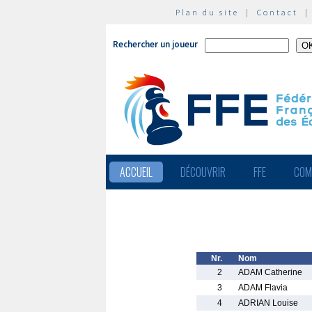
Plan du site
|
Contact
Rechercher un joueur
ACCUEIL
DÉCOUVRIR
FFE
COM
Nr.
Nom
2
ADAM Catherine
3
ADAM Flavia
4
ADRIAN Louise