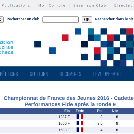
|
Publications
|
Mon Compte
|
Gérer son Club
|
Directeu
Rechercher un club
Rechercher dans le si
PÉTITIONS
SECTEURS
DOCUMENTS
DÉVELOPPEMENT
Championnat de France des Jeunes 2016 - Cadette
Performances Fide après la ronde 9
Elo
Fede
Pts
Nbr
1287 F
3
8
1660 F
3,5
8
1583 F
4
8