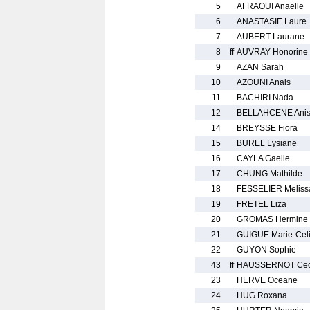
5
AFRAOUI Anaelle
6
ANASTASIE Laure
7
AUBERT Laurane
8
ff
AUVRAY Honorine
9
AZAN Sarah
10
AZOUNI Anais
11
BACHIRI Nada
12
BELLAHCENE Anis
14
BREYSSE Fiora
15
BUREL Lysiane
16
CAYLA Gaelle
17
CHUNG Mathilde
18
FESSELIER Meliss
19
FRETEL Liza
20
GROMAS Hermine
21
GUIGUE Marie-Cel
22
GUYON Sophie
43
ff
HAUSSERNOT Cec
23
HERVE Oceane
24
HUG Roxana