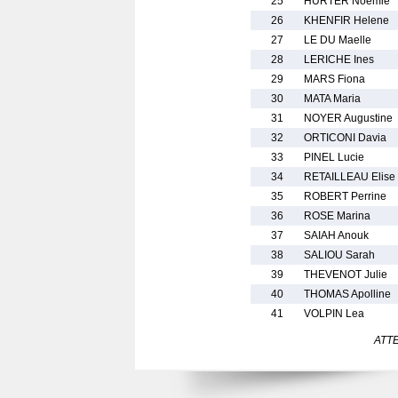
25
HURTER Noemie
26
KHENFIR Helene
27
LE DU Maelle
28
LERICHE Ines
29
MARS Fiona
30
MATA Maria
31
NOYER Augustine
32
ORTICONI Davia
33
PINEL Lucie
34
RETAILLEAU Elise
35
ROBERT Perrine
36
ROSE Marina
37
SAIAH Anouk
38
SALIOU Sarah
39
THEVENOT Julie
40
THOMAS Apolline
41
VOLPIN Lea
ATTEN