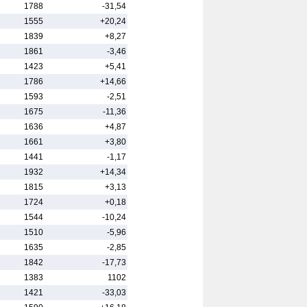
1788
-31,54
1555
+20,24
1839
+8,27
1861
-3,46
1423
+5,41
1786
+14,66
1593
-2,51
1675
-11,36
1636
+4,87
1661
+3,80
1441
-1,17
1932
+14,34
1815
+3,13
1724
+0,18
1544
-10,24
1510
-5,96
1635
-2,85
1842
-17,73
1383
1102
1421
-33,03