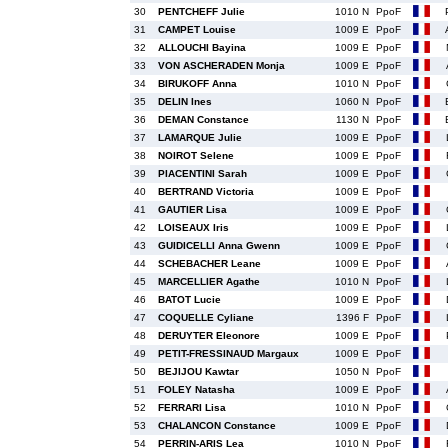
30
PENTCHEFF Julie
1010 N
PpoF
31
CAMPET Louise
1009 E
PpoF
32
ALLOUCHI Bayina
1009 E
PpoF
33
VON ASCHERADEN Monja
1009 E
PpoF
34
BIRUKOFF Anna
1010 N
PpoF
35
DELIN Ines
1060 N
PpoF
36
DEMAN Constance
1130 N
PpoF
37
LAMARQUE Julie
1009 E
PpoF
38
NOIROT Selene
1009 E
PpoF
39
PIACENTINI Sarah
1009 E
PpoF
40
BERTRAND Victoria
1009 E
PpoF
41
GAUTIER Lisa
1009 E
PpoF
42
LOISEAUX Iris
1009 E
PpoF
43
GUIDICELLI Anna Gwenn
1009 E
PpoF
44
SCHEBACHER Leane
1009 E
PpoF
45
MARCELLIER Agathe
1010 N
PpoF
46
BATOT Lucie
1009 E
PpoF
47
COQUELLE Cyliane
1396 F
PpoF
48
DERUYTER Eleonore
1009 E
PpoF
49
PETIT-FRESSINAUD Margaux
1009 E
PpoF
50
BEJIJOU Kawtar
1050 N
PpoF
51
FOLEY Natasha
1009 E
PpoF
52
FERRARI Lisa
1010 N
PpoF
53
CHALANCON Constance
1009 E
PpoF
54
PERRIN-ARIS Lea
1010 N
PpoF