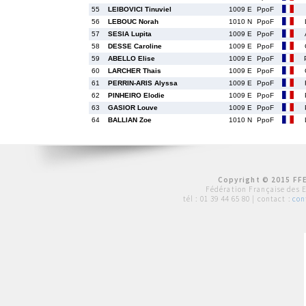
55
LEIBOVICI Tinuviel
1009 E
PpoF
56
LEBOUC Norah
1010 N
PpoF
57
SESIA Lupita
1009 E
PpoF
58
DESSE Caroline
1009 E
PpoF
59
ABELLO Elise
1009 E
PpoF
60
LARCHER Thais
1009 E
PpoF
61
PERRIN-ARIS Alyssa
1009 E
PpoF
62
PINHEIRO Elodie
1009 E
PpoF
63
GASIOR Louve
1009 E
PpoF
64
BALLIAN Zoe
1010 N
PpoF
Copyright © 2015 FFE
Fédération Française des 
tél :
01 39 44 65 80
| contact :
con