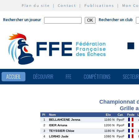
Plan du site
|
Contact
|
Publications
|
Mon C
Rechercher un joueur
Rechercher un club
ACCUEIL
DÉCOUVRIR
FFE
COMPÉTITIONS
SECTEU
Championnat de
Grille 
Pl
Nom
Elo
Cat.
Fede
L
1
BELLAHCENE Jenna
1160 N
PpoF
2
IDER Ariuna
1200 N
PpoF
3
TEYSSIER Chloe
1180 N
PpoF
4
LORHO Jade
1080 N
PpoF