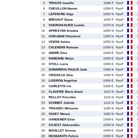
5
TROUVE Camille
1088 F
PpoF
6
CHEVILLON Manon
1009 E
PpoF
7
LEFEBVRE Olga
1080 N
PpoF
8
BREHAUT Diane
1005 F
PpoF
9
OUERGHI-KURZI Leonia
1070 N
PpoF
10
APRESYAN Ariadna
1060 N
PpoF
11
OUELBANI Ghizelene
1260 N
PpoF
12
VIDONI Salma
1050 N
PpoF
13
CALENDINI Romane
1009 E
PpoF
14
ANDRE Elea
1009 E
PpoF
15
RAMDANE Melya
1009 E
PpoF
16
STOLL Lucia
1009 E
PpoF
17
SUMARRIVA PAULIN Jade
1080 N
PpoF
18
CROISILLE Uma
1180 N
PpoF
19
LIGERON Angelina
1009 E
PpoF
20
CIARLETTA Iris
1009 E
PpoF
21
CLAVERIE Marie-Anais
1110 N
PpoF
22
ROLLOT Priscillia
1110 N
PpoF
23
SCHMIDT Juliette
1120 N
PpoF
24
TROADEC Melusine
1180 N
PpoF
25
VASEY Manon
1180 N
PpoF
26
GANDEMER Elise
1009 E
PpoF
27
COJEST Aleksandra
1050 N
PpoF
28
BOUILLET Serena
1009 E
PpoF
29
DESBARATS Felicie
1009 E
PpoF