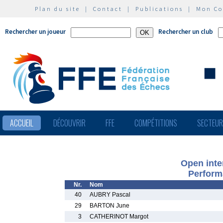
Plan du site
|
Contact
|
Publications
|
Mon C
Rechercher un joueur
Rechercher un club
ACCUEIL
DÉCOUVRIR
FFE
COMPÉTITIONS
SECTEU
Open inter
Perform
Nr.
Nom
40
AUBRY Pascal
29
BARTON June
3
CATHERINOT Margot