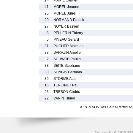
24
MARIE Clement
41
MOREL Jeanne
25
MOREL Jules
20
NORMAND Patrick
27
NOYER Bastien
8
PELLERIN Thierry
5
PINEAU Gerard
31
PUCHER Matthias
33
SARAZIN Amelie
2
SCHWOB Paulin
38
SEITE Stephane
30
SONGIS Germain
39
STORME Alain
15
TERCINET Paul
23
TREBON Cedric
22
VARIN Timeo
ATTENTION: les Gains/Pertes sont
Copyright © 2015 FFE