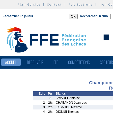
Plan du site
|
Contact
|
Publications
|
Mon C
Rechercher un joueur
Rechercher un club
ACCUEIL
DÉCOUVRIR
FFE
COMPÉTITIONS
SECTEU
Championna
R
Ech.
Pts
Blancs
1
3
FAVAREL Antoine
2
2½
CHABANON Jean-Luc
3
2½
LAGARDE Maxime
4
2½
DIONISI Thomas