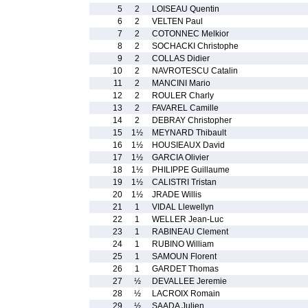
5
2
LOISEAU Quentin
6
2
VELTEN Paul
7
2
COTONNEC Melkior
8
2
SOCHACKI Christophe
9
2
COLLAS Didier
10
2
NAVROTESCU Catalin
11
2
MANCINI Mario
12
2
ROULER Charly
13
2
FAVAREL Camille
14
2
DEBRAY Christopher
15
1½
MEYNARD Thibault
16
1½
HOUSIEAUX David
17
1½
GARCIA Olivier
18
1½
PHILIPPE Guillaume
19
1½
CALISTRI Tristan
20
1½
JRADE Willis
21
1
VIDAL Llewellyn
22
1
WELLER Jean-Luc
23
1
RABINEAU Clement
24
1
RUBINO William
25
1
SAMOUN Florent
26
1
GARDET Thomas
27
½
DEVALLEE Jeremie
28
½
LACROIX Romain
29
½
SAADA Julien