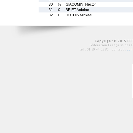
30
½
GIACOMINI Hector
31
0
BRIET Antoine
32
0
HUTOIS Mickael
Copyright © 2015 FFE
Fédération Française des 
tél :
01 39 44 65 80
| contact :
con