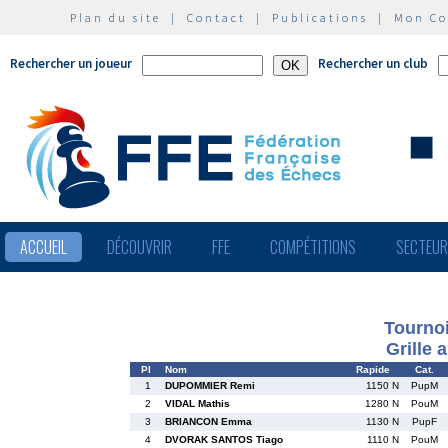
Plan du site
|
Contact
|
Publications
|
Mon C
Rechercher un joueur
Rechercher un club
ACCUEIL
DÉCOUVRIR
FFE
COMPÉTITIONS
SECTEU
Tournoi
Grille 
Pl
Nom
Rapide
Cat.
1
DUPOMMIER Remi
1150 N
PupM
2
VIDAL Mathis
1280 N
PouM
3
BRIANCON Emma
1130 N
PupF
4
DVORAK SANTOS Tiago
1110 N
PouM