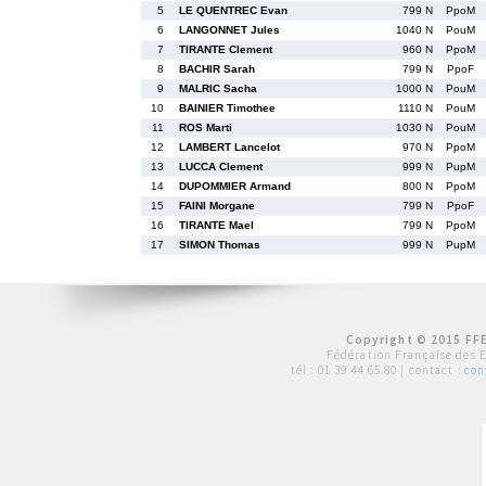
5
LE QUENTREC Evan
799 N
PpoM
6
LANGONNET Jules
1040 N
PouM
7
TIRANTE Clement
960 N
PpoM
8
BACHIR Sarah
799 N
PpoF
9
MALRIC Sacha
1000 N
PouM
10
BAINIER Timothee
1110 N
PouM
11
ROS Marti
1030 N
PouM
12
LAMBERT Lancelot
970 N
PpoM
13
LUCCA Clement
999 N
PupM
14
DUPOMMIER Armand
800 N
PpoM
15
FAINI Morgane
799 N
PpoF
16
TIRANTE Mael
799 N
PpoM
17
SIMON Thomas
999 N
PupM
Copyright © 2015 FFE
Fédération Française des 
tél :
01 39 44 65 80
| contact :
con