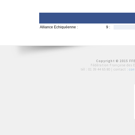
Alliance Echiquéenne :
9 :
Copyright © 2015 FFE
Fédération Française des 
tél :
01 39 44 65 80
| contact :
con