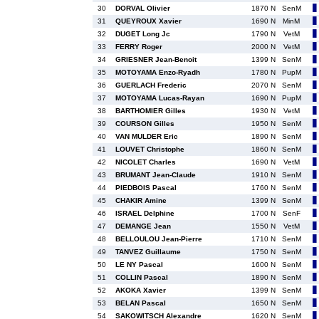
30
DORVAL Olivier
1870 N
SenM
31
QUEYROUX Xavier
1690 N
MinM
32
DUGET Long Jc
1790 N
VetM
33
FERRY Roger
2000 N
VetM
34
GRIESNER Jean-Benoit
1399 N
SenM
35
MOTOYAMA Enzo-Ryadh
1780 N
PupM
36
GUERLACH Frederic
2070 N
SenM
37
MOTOYAMA Lucas-Rayan
1690 N
PupM
38
BARTHOMIER Gilles
1930 N
VetM
39
COURSON Gilles
1950 N
SenM
40
VAN MULDER Eric
1890 N
SenM
41
LOUVET Christophe
1860 N
SenM
42
NICOLET Charles
1690 N
VetM
43
BRUMANT Jean-Claude
1910 N
SenM
44
PIEDBOIS Pascal
1760 N
SenM
45
CHAKIR Amine
1399 N
SenM
46
ISRAEL Delphine
1700 N
SenF
47
DEMANGE Jean
1550 N
VetM
48
BELLOULOU Jean-Pierre
1710 N
SenM
49
TANVEZ Guillaume
1750 N
SenM
50
LE NY Pascal
1600 N
SenM
51
COLLIN Pascal
1890 N
SenM
52
AKOKA Xavier
1399 N
SenM
53
BELAN Pascal
1650 N
SenM
54
SAKOWITSCH Alexandre
1620 N
SenM