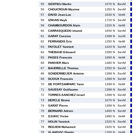
55
GENTIEU Martin
1570 N
BenM
56
CHOUCROUN Maxime
1350 N
SenM
57
DAVID Jean-Luc
1630 N
VetM
58
IZIKIAN Hayk
1720 N
SenM
59
CHAMBOURDON Alain
1320 N
VetM
60
CARRASQUEDO Imanol
1650 N
SenM
61
GARAT Cassius
1399 N
JunM
62
FERRANDIS Eric
1350 N
VetM
63
FAYOLET Yannick
1420 N
SenM
64
THEBAUD Edouard
1580 N
SenM
65
PAGES Francois
1690 N
VetM
66
PANVIER Marc
1480 N
SenM
67
BAUDRELLE Thomas
1550 N
SenM
68
SONDERMEIJER Antoine
1399 N
SenM
69
DIJOUX Francois
1399 N
SenM
70
DE PORTZAMPARC Yann
1399 N
VetM
71
SAUSSAY Guillaume
1399 N
SenM
72
TORRES-SANCHEZ Israel
1399 N
SenM
73
DERCLE Bruno
1070 N
SenM
74
GARAT Pierre
1399 N
SenM
75
BERNARD Adrien
1400 N
SenM
76
DJUKIC Victor
1980 N
VetM
77
HOLIN Yannick
1520 N
SenM
78
REDJEM Mohamed
1920 N
SenM
79
VLAHOVIC Dimitri
1760 N
VetM