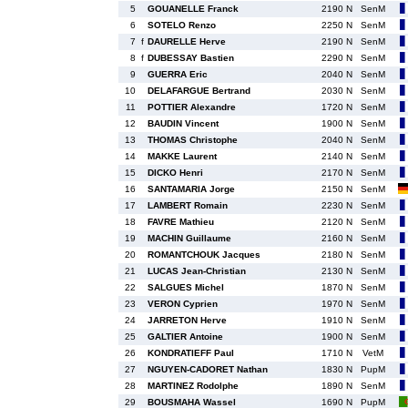
5
GOUANELLE Franck
2190 N
SenM
6
SOTELO Renzo
2250 N
SenM
7
f
DAURELLE Herve
2190 N
SenM
8
f
DUBESSAY Bastien
2290 N
SenM
9
GUERRA Eric
2040 N
SenM
10
DELAFARGUE Bertrand
2030 N
SenM
11
POTTIER Alexandre
1720 N
SenM
12
BAUDIN Vincent
1900 N
SenM
13
THOMAS Christophe
2040 N
SenM
14
MAKKE Laurent
2140 N
SenM
15
DICKO Henri
2170 N
SenM
16
SANTAMARIA Jorge
2150 N
SenM
17
LAMBERT Romain
2230 N
SenM
18
FAVRE Mathieu
2120 N
SenM
19
MACHIN Guillaume
2160 N
SenM
20
ROMANTCHOUK Jacques
2180 N
SenM
21
LUCAS Jean-Christian
2130 N
SenM
22
SALGUES Michel
1870 N
SenM
23
VERON Cyprien
1970 N
SenM
24
JARRETON Herve
1910 N
SenM
25
GALTIER Antoine
1900 N
SenM
26
KONDRATIEFF Paul
1710 N
VetM
27
NGUYEN-CADORET Nathan
1830 N
PupM
28
MARTINEZ Rodolphe
1890 N
SenM
29
BOUSMAHA Wassel
1690 N
PupM