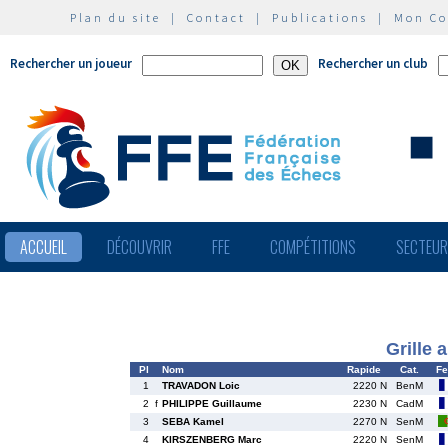
Plan du site
|
Contact
|
Publications
|
Mon C
Rechercher un joueur
Rechercher un club
ACCUEIL
DÉCOUVRIR
FFE
COMPÉTITIONS
SECTEU
Grille 
Pl
Nom
Rapide
Cat.
Fe
1
TRAVADON Loic
2220 N
BenM
2
f
PHILIPPE Guillaume
2230 N
CadM
3
SEBA Kamel
2270 N
SenM
4
KIRSZENBERG Marc
2220 N
SenM